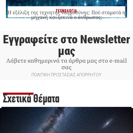
ΤΕΧΝΟΛΟΓΙΑ
Η εξέλιξη της τεχνητής νοημοσύνης: Πού σταματά η
μηχανή και ξεκινά ο άνθρωπος;
Εγγραφείτε στο Newsletter
μας
Λάβετε καθημερινά τα άρθρα μας στο e-mail
σας
ΠΟΛΙΤΙΚΗ ΠΡΟΣΤΑΣΙΑΣ ΑΠΟΡΡΗΤΟΥ
Σχετικά Θέματα