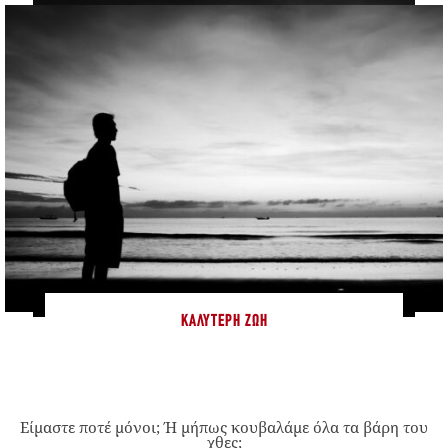
ΚΑΛΎΤΕΡΗ ΖΩΉ
Είμαστε ποτέ μόνοι; Ή μήπως κουβαλάμε όλα τα βάρη του
χθες;