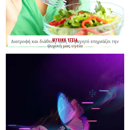
ΨΥΧΙΚΗ ΥΓΕΙΑ
Διατροφή και διάθεση: Πώς το φαγητό επηρεάζει την
ψυχική μας υγεία