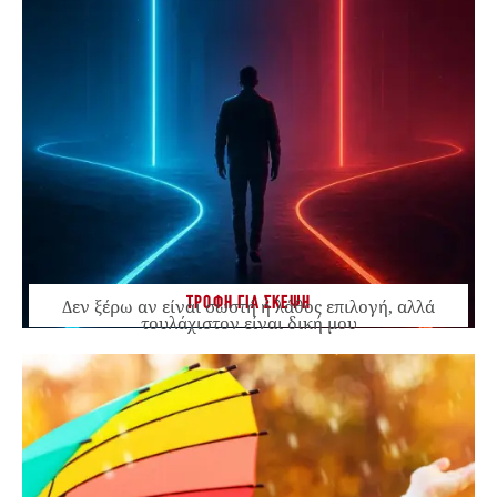
ΤΡΟΦΗ ΓΙΑ ΣΚΕΨΗ
Δεν ξέρω αν είναι σωστή ή λάθος επιλογή, αλλά
τουλάχιστον είναι δική μου