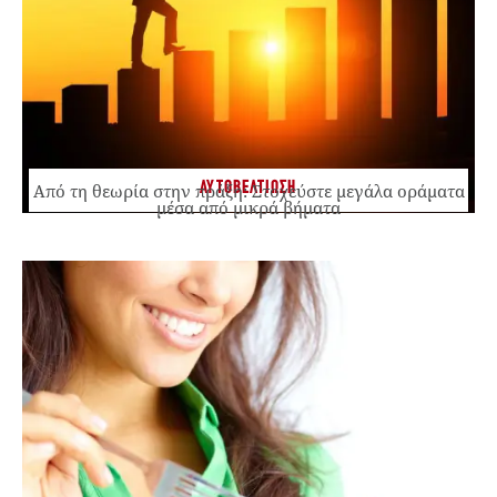
ΑΥΤΟΒΕΛΤΙΩΣΗ
Από τη θεωρία στην πράξη: Στοχεύστε μεγάλα οράματα
μέσα από μικρά βήματα