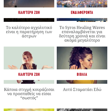
ΚΑΛΎΤΕΡΗ ΖΩΉ
ΕΝΔΙΑΦΈΡΟΝΤΑ
Το καλύτερο αγχολυτικό
Το Syros Healing Waves
είναι η παρατήρηση των
επαναλαμβάνεται για
άστρων
δεύτερη χρονιά και είναι
ακόμα μεγαλύτερο
ΚΑΛΎΤΕΡΗ ΖΩΉ
ΒΙΒΛΊΑ
Κάποια στιγμή κουράζεσαι
Αυτό Σταματάει Εδώ
να προσπαθείς να είσαι
“σωστός”