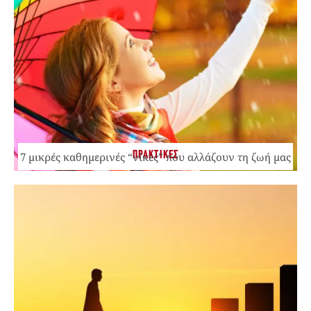
ΠΡΑΚΤΙΚΕΣ
7 μικρές καθημερινές “νίκες” που αλλάζουν τη ζωή μας