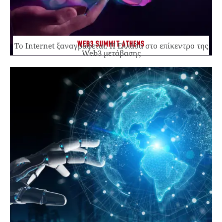
WEB3 SUMMIT ATHENS
Το Internet ξαναγράφεται. Η Ελλάδα στο επίκεντρο της
Web3 μετάβασης