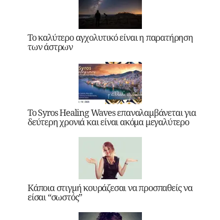
Το καλύτερο αγχολυτικό είναι η παρατήρηση
των άστρων
Το Syros Healing Waves επαναλαμβάνεται για
δεύτερη χρονιά και είναι ακόμα μεγαλύτερο
Κάποια στιγμή κουράζεσαι να προσπαθείς να
είσαι “σωστός”