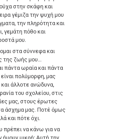
ρούχα στην σκάφη και
ειρα γέμιζα την ψυχή μου
άγματα, την πληρότητα και
ι, γεμάτη πόθο και
ροστά μου.
κομαι στα σύννεφα και
ς της ζωής μου…
αι πάντα ωραία και πάντα
 είναι πολύμορφη, μας
 και άλλοτε ανώδυνα,
ρανία του σχολείου, στις
ίες μας, στους έρωτες
στα άσχημα μας. Ποτέ όμως
λά και πότε όχι.
υ πρέπει να κάνω για να
 ήμουν μικρή; Αυτή την