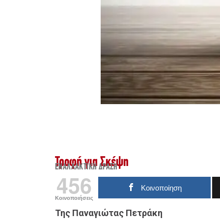
Τροφή για Σκέψη
ΕΝΑΛΛΑΚΤΙΚΉ ΔΡΆΣΗ
456
Κοινοποίηση
Κοινοποιήσεις
Της Παναγιώτας Πετράκη