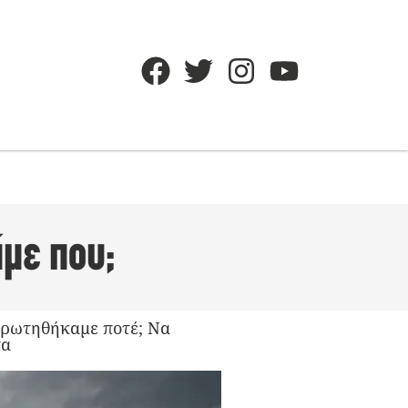
με που;
αρωτηθήκαμε ποτέ; Να
πα