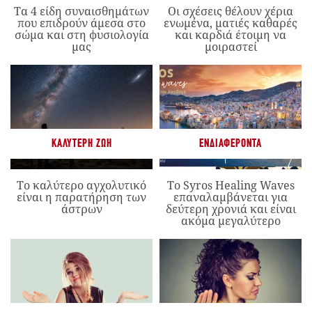
Τα 4 είδη συναισθημάτων
Οι σχέσεις θέλουν χέρια
που επιδρούν άμεσα στο
ενωμένα, ματιές καθαρές
σώμα και στη φυσιολογία
και καρδιά έτοιμη να
μας
μοιραστεί
ΚΑΛΎΤΕΡΗ ΖΩΉ
ΕΝΔΙΑΦΈΡΟΝΤΑ
Το καλύτερο αγχολυτικό
Το Syros Healing Waves
είναι η παρατήρηση των
επαναλαμβάνεται για
άστρων
δεύτερη χρονιά και είναι
ακόμα μεγαλύτερο