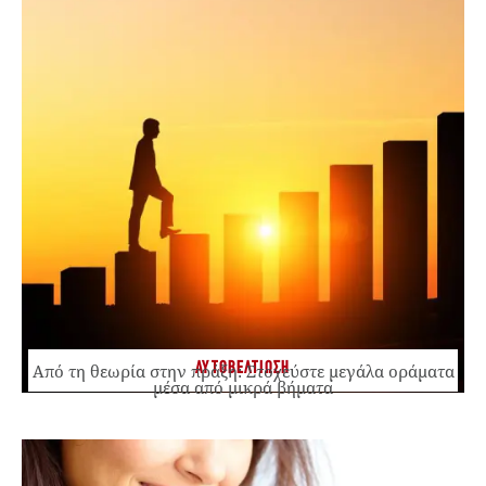
ΑΥΤΟΒΕΛΤΙΩΣΗ
Από τη θεωρία στην πράξη: Στοχεύστε μεγάλα οράματα
μέσα από μικρά βήματα