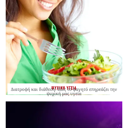
ΨΥΧΙΚΗ ΥΓΕΙΑ
Διατροφή και διάθεση: Πώς το φαγητό επηρεάζει την
ψυχική μας υγεία