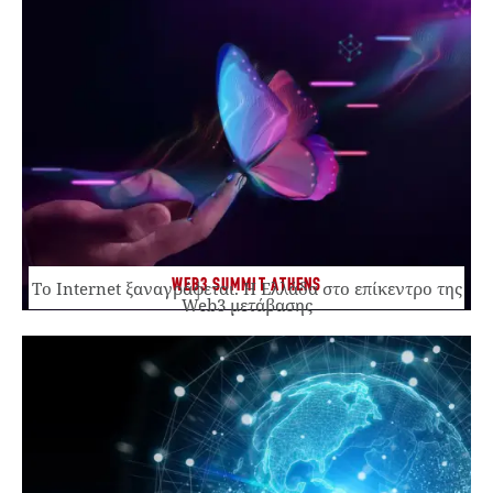
WEB3 SUMMIT ATHENS
Το Internet ξαναγράφεται. Η Ελλάδα στο επίκεντρο της
Web3 μετάβασης