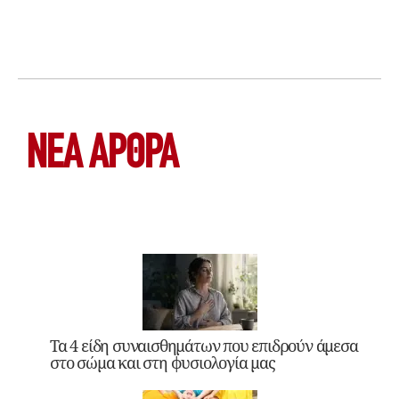
ΝΕΑ ΆΡΘΡΑ
Τα 4 είδη συναισθημάτων που επιδρούν άμεσα
στο σώμα και στη φυσιολογία μας