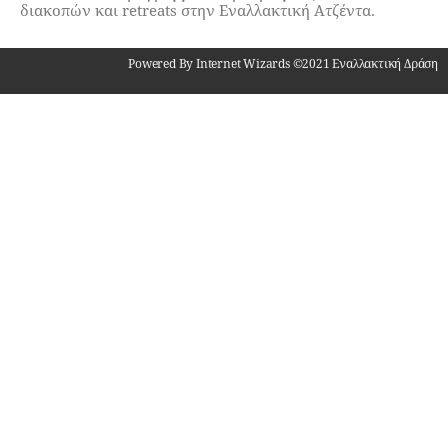
διακοπών και retreats στην Εναλλακτική Ατζέντα.
Powered By Internet Wizards ©2021 Εναλλακτική Δράση