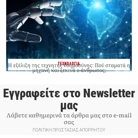
ΤΕΧΝΟΛΟΓΙΑ
Η εξέλιξη της τεχνητής νοημοσύνης: Πού σταματά η
μηχανή και ξεκινά ο άνθρωπος;
Εγγραφείτε στο Newsletter
μας
Λάβετε καθημερινά τα άρθρα μας στο e-mail
σας
ΠΟΛΙΤΙΚΗ ΠΡΟΣΤΑΣΙΑΣ ΑΠΟΡΡΗΤΟΥ