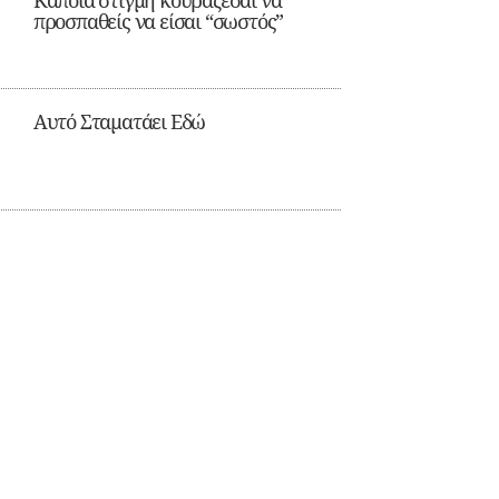
Κάποια στιγμή κουράζεσαι να
προσπαθείς να είσαι “σωστός”
Αυτό Σταματάει Εδώ