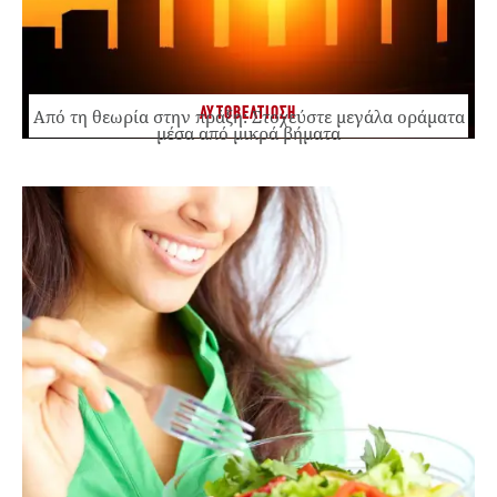
ΑΥΤΟΒΕΛΤΙΩΣΗ
Από τη θεωρία στην πράξη: Στοχεύστε μεγάλα οράματα
μέσα από μικρά βήματα