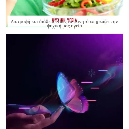
ΨΥΧΙΚΗ ΥΓΕΙΑ
Διατροφή και διάθεση: Πώς το φαγητό επηρεάζει την
ψυχική μας υγεία