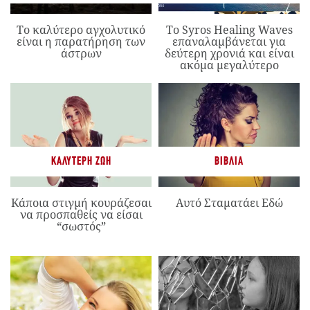
Το καλύτερο αγχολυτικό
Το Syros Healing Waves
είναι η παρατήρηση των
επαναλαμβάνεται για
άστρων
δεύτερη χρονιά και είναι
ακόμα μεγαλύτερο
ΚΑΛΎΤΕΡΗ ΖΩΉ
ΒΙΒΛΊΑ
Κάποια στιγμή κουράζεσαι
Αυτό Σταματάει Εδώ
να προσπαθείς να είσαι
“σωστός”