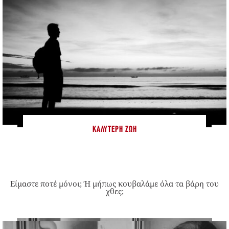
ΚΑΛΎΤΕΡΗ ΖΩΉ
Είμαστε ποτέ μόνοι; Ή μήπως κουβαλάμε όλα τα βάρη του
χθες;