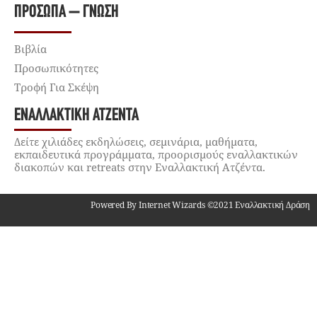
ΠΡΌΣΩΠΑ – ΓΝΏΣΗ
Βιβλία
Προσωπικότητες
Τροφή Για Σκέψη
ΕΝΑΛΛΑΚΤΙΚΉ ΑΤΖΈΝΤΑ
Δείτε χιλιάδες εκδηλώσεις, σεμινάρια, μαθήματα,
εκπαιδευτικά προγράμματα, προορισμούς εναλλακτικών
διακοπών και retreats στην Εναλλακτική Ατζέντα.
Powered By Internet Wizards ©2021 Εναλλακτική Δράση