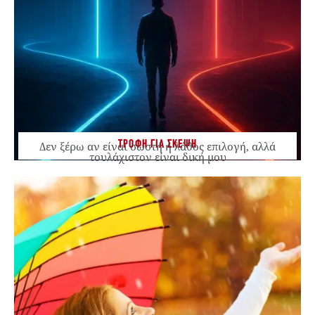
ΤΡΟΦΗ ΓΙΑ ΣΚΕΨΗ
Δεν ξέρω αν είναι σωστή ή λάθος επιλογή, αλλά
τουλάχιστον είναι δική μου