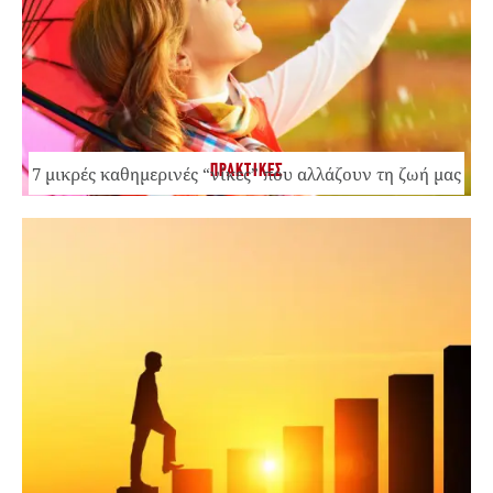
ΠΡΑΚΤΙΚΕΣ
7 μικρές καθημερινές “νίκες” που αλλάζουν τη ζωή μας