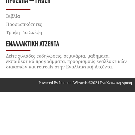
ΠΡΌΣΩΠΑ – ΓΝΏΣΗ
Βιβλία
Προσωπικότητες
Τροφή Για Σκέψη
ΕΝΑΛΛΑΚΤΙΚΉ ΑΤΖΈΝΤΑ
Δείτε χιλιάδες εκδηλώσεις, σεμινάρια, μαθήματα,
εκπαιδευτικά προγράμματα, προορισμούς εναλλακτικών
διακοπών και retreats στην Εναλλακτική Ατζέντα.
Powered By Internet Wizards ©2021 Εναλλακτική Δράση