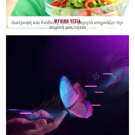
ΨΥΧΙΚΗ ΥΓΕΙΑ
Διατροφή και διάθεση: Πώς το φαγητό επηρεάζει την
ψυχική μας υγεία