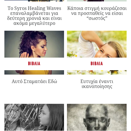
Το Syros Healing Waves
Κάποια στιγμή κουράζεσαι
επαναλαμβάνεται για
να προσπαθείς να είσαι
δεύτερη χρονιά και είναι
“σωστός”
ακόμα μεγαλύτερο
ΒΙΒΛΊΑ
ΒΙΒΛΊΑ
Αυτό Σταματάει Εδώ
Ευτυχία έναντι
ικανοποίησης