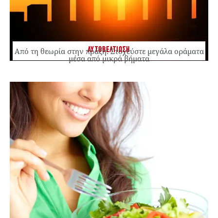
ΑΥΤΟΒΕΛΤΙΩΣΗ
Από τη θεωρία στην πράξη: Στοχεύστε μεγάλα οράματα
μέσα από μικρά βήματα