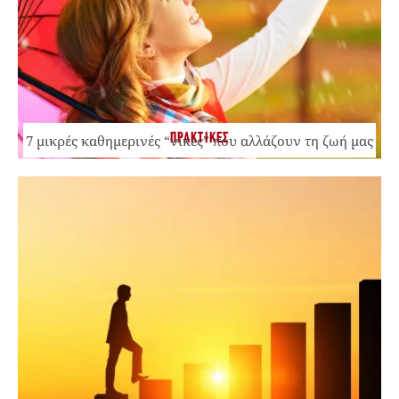
ΠΡΑΚΤΙΚΕΣ
7 μικρές καθημερινές “νίκες” που αλλάζουν τη ζωή μας