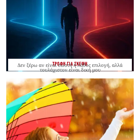
ΤΡΟΦΗ ΓΙΑ ΣΚΕΨΗ
Δεν ξέρω αν είναι σωστή ή λάθος επιλογή, αλλά
τουλάχιστον είναι δική μου