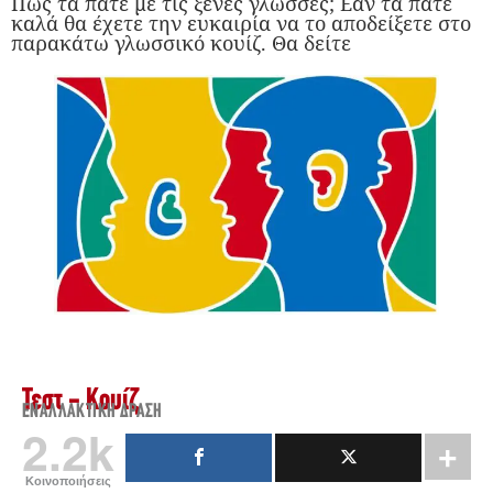
Πως τα πάτε με τις ξένες γλώσσες; Εάν τα πάτε
καλά θα έχετε την ευκαιρία να το αποδείξετε στο
παρακάτω γλωσσικό κουίζ. Θα δείτε
Τεστ - Κουίζ
ΕΝΑΛΛΑΚΤΙΚΉ ΔΡΆΣΗ
2.2k
Κοινοποιήσεις