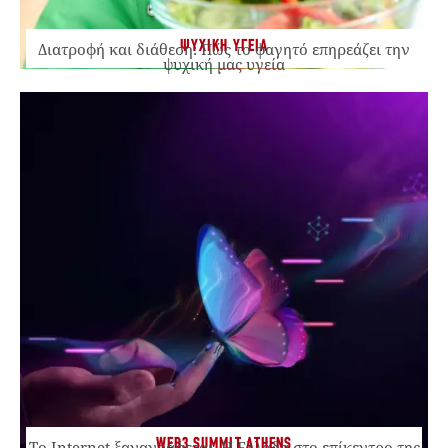
ΨΥΧΙΚΗ ΥΓΕΙΑ
Διατροφή και διάθεση: Πώς το φαγητό επηρεάζει την
ψυχική μας υγεία
WEB3 SUMMIT ATHENS
Το Internet ξαναγράφεται. Η Ελλάδα στο επίκεντρο της