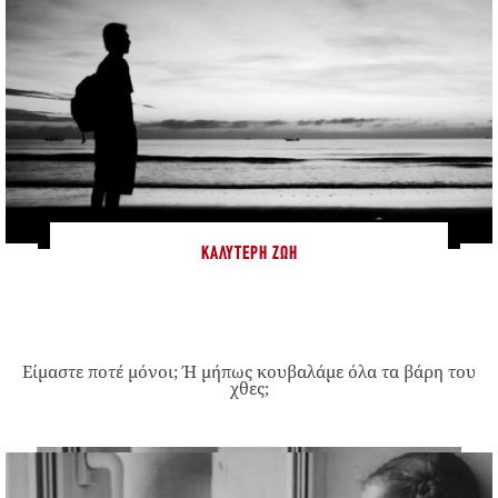
ΚΑΛΎΤΕΡΗ ΖΩΉ
Είμαστε ποτέ μόνοι; Ή μήπως κουβαλάμε όλα τα βάρη του
χθες;