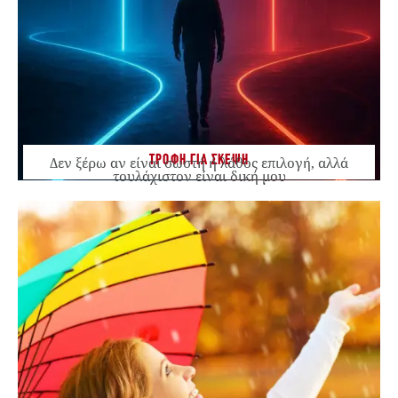
ΤΡΟΦΗ ΓΙΑ ΣΚΕΨΗ
Δεν ξέρω αν είναι σωστή ή λάθος επιλογή, αλλά
τουλάχιστον είναι δική μου