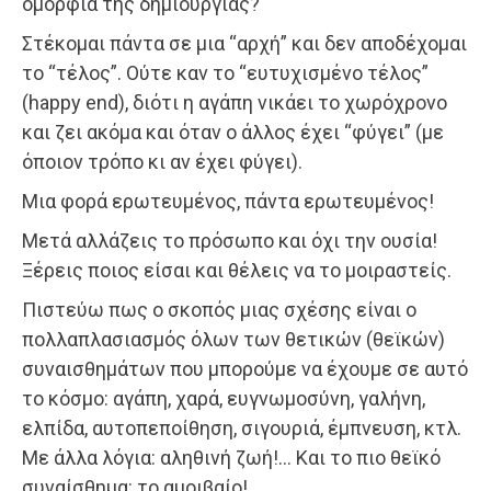
ομορφιά της δημιουργίας?
Στέκομαι πάντα σε μια “αρχή” και δεν αποδέχομαι
το “τέλος”. Ούτε καν το “ευτυχισμένο τέλος”
(happy end), διότι η αγάπη νικάει το χωρόχρονο
και ζει ακόμα και όταν ο άλλος έχει “φύγει” (με
όποιον τρόπο κι αν έχει φύγει).
Μια φορά ερωτευμένος, πάντα ερωτευμένος!
Μετά αλλάζεις το πρόσωπο και όχι την ουσία!
Ξέρεις ποιος είσαι και θέλεις να το μοιραστείς.
Πιστεύω πως ο σκοπός μιας σχέσης είναι ο
πολλαπλασιασμός όλων των θετικών (θεϊκών)
συναισθημάτων που μπορούμε να έχουμε σε αυτό
το κόσμο: αγάπη, χαρά, ευγνωμοσύνη, γαλήνη,
ελπίδα, αυτοπεποίθηση, σιγουριά, έμπνευση, κτλ.
Με άλλα λόγια: αληθινή ζωή!… Και το πιο θεϊκό
συναίσθημα: το αμοιβαίο!