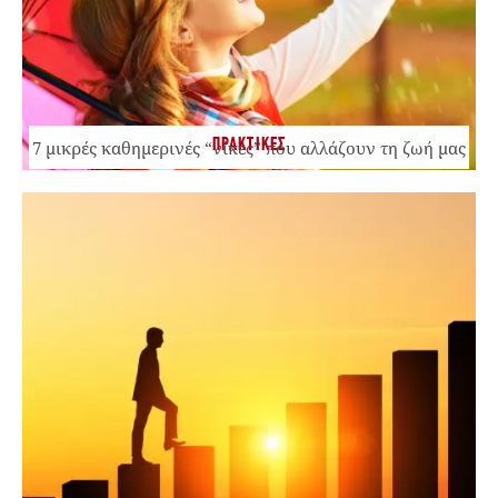
ΠΡΑΚΤΙΚΕΣ
7 μικρές καθημερινές “νίκες” που αλλάζουν τη ζωή μας