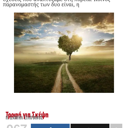
παρανομαστής των δυο είναι, η
Τροφή για Σκέψη
Π. ΔΑΝΙΉΛ ΣΙΛΟΥΑΝΌΣ