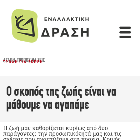
Όμορφος Κόσμος
Πρόσωπα – Γνώση
ΑΓΆΠΗ
,
ΤΡΌΠΟΣ ΝΑ ΖΕΙΣ
ΤΡΟΦΉ ΓΙΑ ΣΚΈΨΗ
Ο σκοπός της ζωής είναι να
μάθουμε να αγαπάμε
Η ζωή μας καθορίζεται κυρίως από δυο
παράγοντες: την προσωπικότητά μας και τις
σχέσεις που αναπτύξαμε στη πορεία. Κοινός