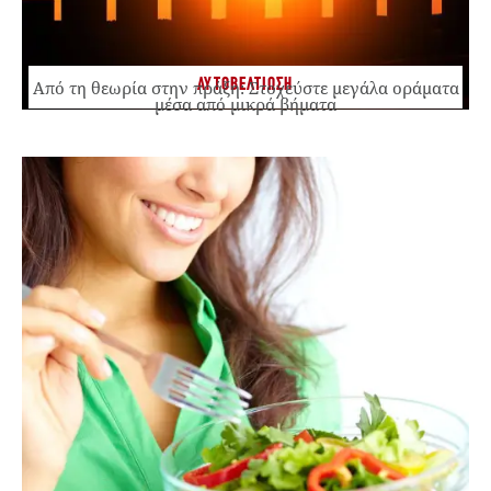
ΑΥΤΟΒΕΛΤΙΩΣΗ
Από τη θεωρία στην πράξη: Στοχεύστε μεγάλα οράματα
μέσα από μικρά βήματα