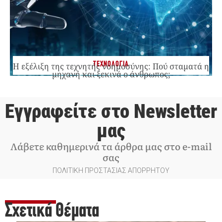
ΤΕΧΝΟΛΟΓΙΑ
Η εξέλιξη της τεχνητής νοημοσύνης: Πού σταματά η
μηχανή και ξεκινά ο άνθρωπος;
Εγγραφείτε στο Newsletter
μας
Λάβετε καθημερινά τα άρθρα μας στο e-mail
σας
ΠΟΛΙΤΙΚΗ ΠΡΟΣΤΑΣΙΑΣ ΑΠΟΡΡΗΤΟΥ
Σχετικά Θέματα