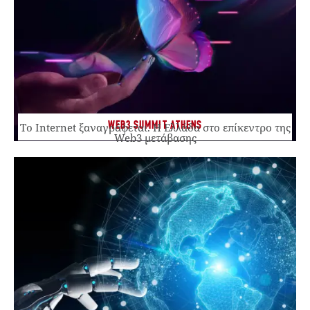
WEB3 SUMMIT ATHENS
Το Internet ξαναγράφεται. Η Ελλάδα στο επίκεντρο της
Web3 μετάβασης