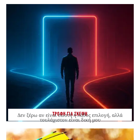
ΤΡΟΦΗ ΓΙΑ ΣΚΕΨΗ
Δεν ξέρω αν είναι σωστή ή λάθος επιλογή, αλλά
τουλάχιστον είναι δική μου