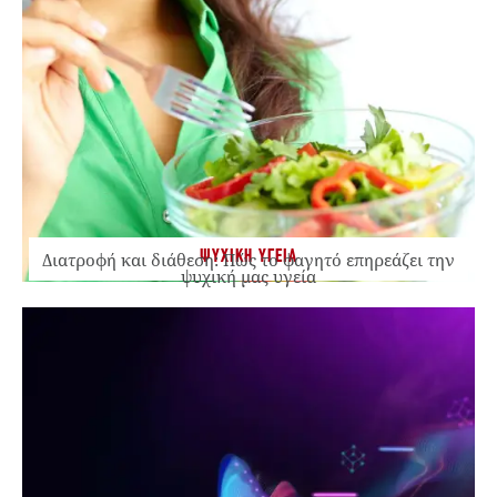
ΨΥΧΙΚΗ ΥΓΕΙΑ
Διατροφή και διάθεση: Πώς το φαγητό επηρεάζει την
ψυχική μας υγεία