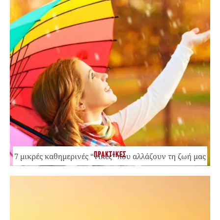
ΠΡΑΚΤΙΚΕΣ
7 μικρές καθημερινές “νίκες” που αλλάζουν τη ζωή μας