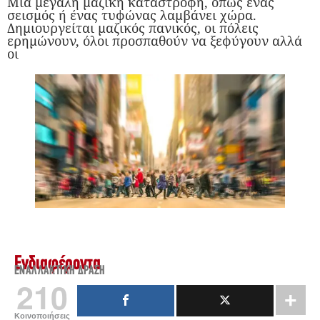
Μια μεγάλη μαζική καταστροφή, όπως ένας
σεισμός ή ένας τυφώνας λαμβάνει χώρα.
Δημιουργείται μαζικός πανικός, οι πόλεις
ερημώνουν, όλοι προσπαθούν να ξεφύγουν αλλά
οι
Ενδιαφέροντα
ΕΝΑΛΛΑΚΤΙΚΉ ΔΡΆΣΗ
210
Κοινοποιήσεις