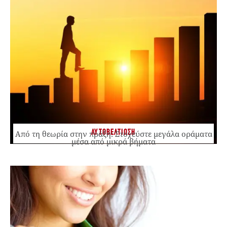
ΑΥΤΟΒΕΛΤΙΩΣΗ
Από τη θεωρία στην πράξη: Στοχεύστε μεγάλα οράματα
μέσα από μικρά βήματα