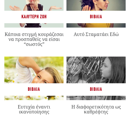
ΚΑΛΎΤΕΡΗ ΖΩΉ
ΒΙΒΛΊΑ
Κάποια στιγμή κουράζεσαι
Αυτό Σταματάει Εδώ
να προσπαθείς να είσαι
“σωστός”
ΒΙΒΛΊΑ
ΒΙΒΛΊΑ
Ευτυχία έναντι
Η διαφορετικότητα ως
ικανοποίησης
καθρέφτης