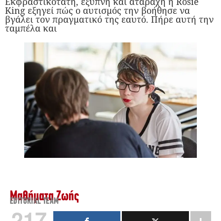
Εκφραστικότατη, έξυπνη και ατάραχη η Rosie
King εξηγεί πώς ο αυτισμός την βοήθησε να
βγάλει τον πραγματικό της εαυτό. Πήρε αυτή την
ταμπέλα και
Μαθήματα Ζωής
EDITORIAL TEAM
217