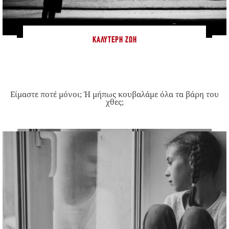
ΚΑΛΎΤΕΡΗ ΖΩΉ
Είμαστε ποτέ μόνοι; Ή μήπως κουβαλάμε όλα τα βάρη του
χθες;