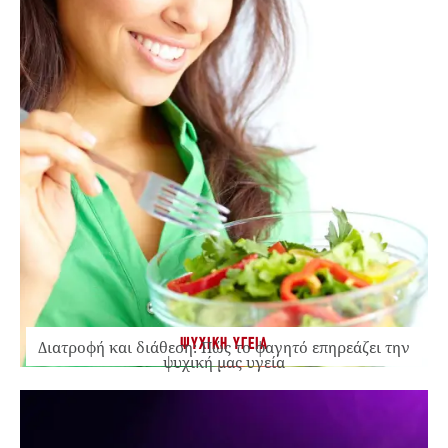
ΨΥΧΙΚΗ ΥΓΕΙΑ
Διατροφή και διάθεση: Πώς το φαγητό επηρεάζει την
ψυχική μας υγεία