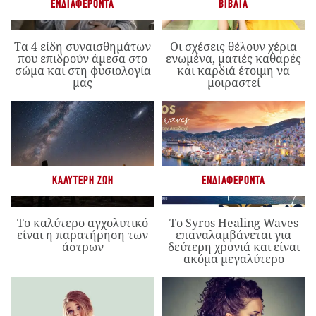
ΕΝΔΙΑΦΈΡΟΝΤΑ
ΒΙΒΛΊΑ
Τα 4 είδη συναισθημάτων
Οι σχέσεις θέλουν χέρια
που επιδρούν άμεσα στο
ενωμένα, ματιές καθαρές
σώμα και στη φυσιολογία
και καρδιά έτοιμη να
μας
μοιραστεί
ΚΑΛΎΤΕΡΗ ΖΩΉ
ΕΝΔΙΑΦΈΡΟΝΤΑ
Το καλύτερο αγχολυτικό
Το Syros Healing Waves
είναι η παρατήρηση των
επαναλαμβάνεται για
άστρων
δεύτερη χρονιά και είναι
ακόμα μεγαλύτερο