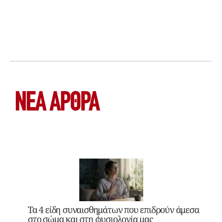
ΝΕΑ ΆΡΘΡΑ
Τα 4 είδη συναισθημάτων που επιδρούν άμεσα
στο σώμα και στη φυσιολογία μας