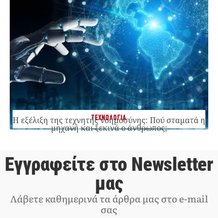
ΤΕΧΝΟΛΟΓΙΑ
Η εξέλιξη της τεχνητής νοημοσύνης: Πού σταματά η
μηχανή και ξεκινά ο άνθρωπος;
Εγγραφείτε στο Newsletter
μας
Λάβετε καθημερινά τα άρθρα μας στο e-mail
σας