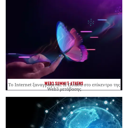
WEB3 SUMMIT ATHENS
Το Internet ξαναγράφεται. Η Ελλάδα στο επίκεντρο της
Web3 μετάβασης