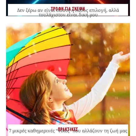
ΤΡΟΦΗ ΓΙΑ ΣΚΕΨΗ
Δεν ξέρω αν είναι σωστή ή λάθος επιλογή, αλλά
τουλάχιστον είναι δική μου
ΠΡΑΚΤΙΚΕΣ
7 μικρές καθημερινές “νίκες” που αλλάζουν τη ζωή μας