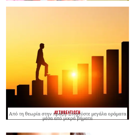
ΑΥΤΟΒΕΛΤΙΩΣΗ
Από τη θεωρία στην πράξη: Στοχεύστε μεγάλα οράματα
μέσα από μικρά βήματα