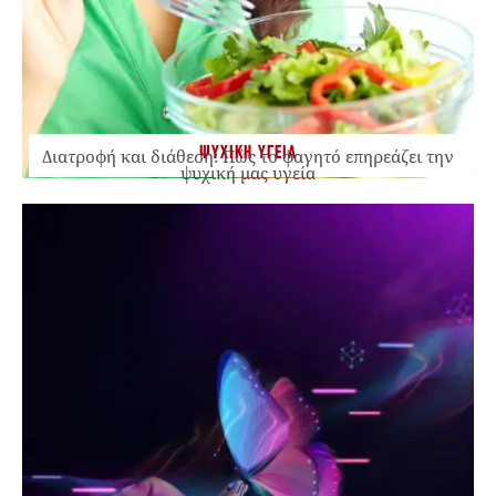
ΨΥΧΙΚΗ ΥΓΕΙΑ
Διατροφή και διάθεση: Πώς το φαγητό επηρεάζει την
ψυχική μας υγεία