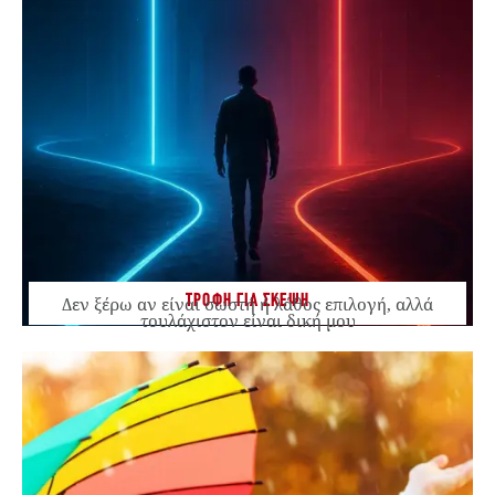
ΤΡΟΦΗ ΓΙΑ ΣΚΕΨΗ
Δεν ξέρω αν είναι σωστή ή λάθος επιλογή, αλλά
τουλάχιστον είναι δική μου