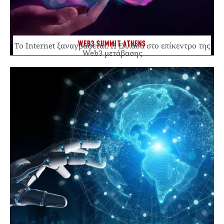
WEB3 SUMMIT ATHENS
Το Internet ξαναγράφεται. Η Ελλάδα στο επίκεντρο της
Web3 μετάβασης