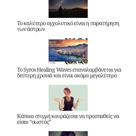
Το καλύτερο αγχολυτικό είναι η παρατήρηση
των άστρων
Το Syros Healing Waves επαναλαμβάνεται για
δεύτερη χρονιά και είναι ακόμα μεγαλύτερο
Κάποια στιγμή κουράζεσαι να προσπαθείς να
είσαι “σωστός”