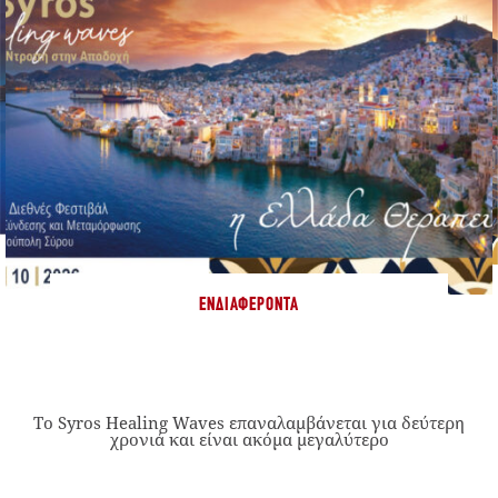
ΕΝΔΙΑΦΈΡΟΝΤΑ
Το Syros Healing Waves επαναλαμβάνεται για δεύτερη
χρονιά και είναι ακόμα μεγαλύτερο