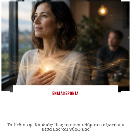
ΕΝΔΙΑΦΈΡΟΝΤΑ
Το Πεδίο της Καρδιάς: Πώς τα συναισθήματα ταξιδεύουν
μέσα μας και γύρω μας