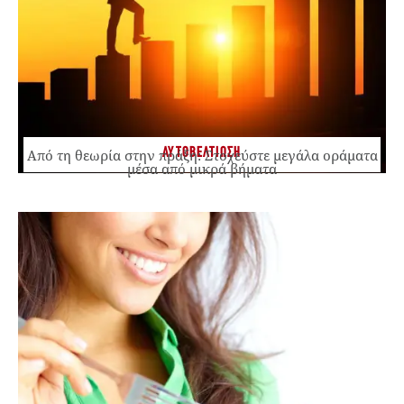
ΑΥΤΟΒΕΛΤΙΩΣΗ
Από τη θεωρία στην πράξη: Στοχεύστε μεγάλα οράματα
μέσα από μικρά βήματα