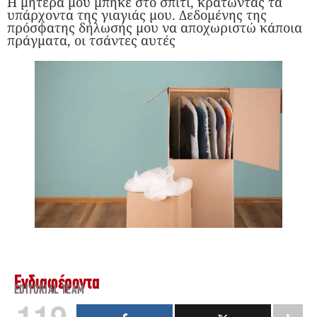
Η μητέρα μου μπήκε στο σπίτι, κρατώντας τα
υπάρχοντα της γιαγιάς μου. Δεδομένης της
πρόσφατης δήλωσής μου να αποχωριστώ κάποια
πράγματα, οι τσάντες αυτές
Ενδιαφέροντα
EDITORIAL TEAM
119