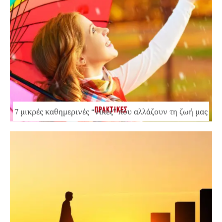
ΠΡΑΚΤΙΚΕΣ
7 μικρές καθημερινές “νίκες” που αλλάζουν τη ζωή μας