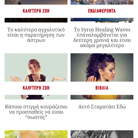
ΚΑΛΎΤΕΡΗ ΖΩΉ
ΕΝΔΙΑΦΈΡΟΝΤΑ
Το καλύτερο αγχολυτικό
Το Syros Healing Waves
είναι η παρατήρηση των
επαναλαμβάνεται για
άστρων
δεύτερη χρονιά και είναι
ακόμα μεγαλύτερο
ΚΑΛΎΤΕΡΗ ΖΩΉ
ΒΙΒΛΊΑ
Κάποια στιγμή κουράζεσαι
Αυτό Σταματάει Εδώ
να προσπαθείς να είσαι
“σωστός”