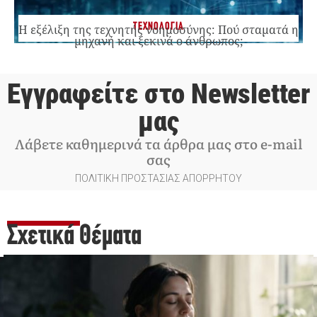
ΤΕΧΝΟΛΟΓΙΑ
Η εξέλιξη της τεχνητής νοημοσύνης: Πού σταματά η
μηχανή και ξεκινά ο άνθρωπος;
Εγγραφείτε στο Newsletter
μας
Λάβετε καθημερινά τα άρθρα μας στο e-mail
σας
ΠΟΛΙΤΙΚΗ ΠΡΟΣΤΑΣΙΑΣ ΑΠΟΡΡΗΤΟΥ
Σχετικά Θέματα