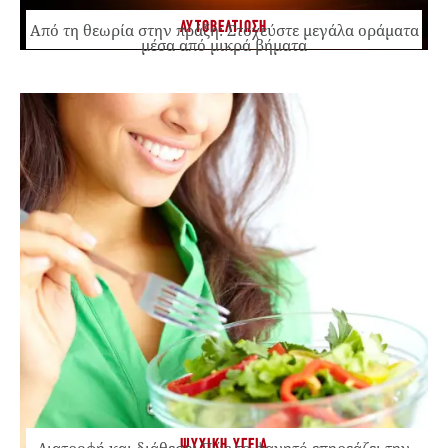
ΑΥΤΟΒΕΛΤΙΩΣΗ
Από τη θεωρία στην πράξη: Στοχεύστε μεγάλα οράματα
μέσα από μικρά βήματα
ΨΥΧΙΚΗ ΥΓΕΙΑ
Διατροφή και διάθεση: Πώς το φαγητό επηρεάζει την