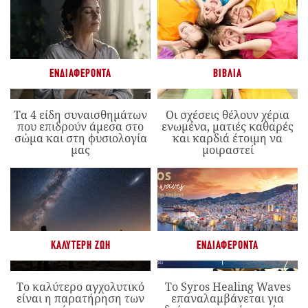
ΕΝΔΙΑΦΈΡΟΝΤΑ
ΒΙΒΛΊΑ
Τα 4 είδη συναισθημάτων
Οι σχέσεις θέλουν χέρια
που επιδρούν άμεσα στο
ενωμένα, ματιές καθαρές
σώμα και στη φυσιολογία
και καρδιά έτοιμη να
μας
μοιραστεί
ΚΑΛΎΤΕΡΗ ΖΩΉ
ΕΝΔΙΑΦΈΡΟΝΤΑ
Το καλύτερο αγχολυτικό
Το Syros Healing Waves
είναι η παρατήρηση των
επαναλαμβάνεται για