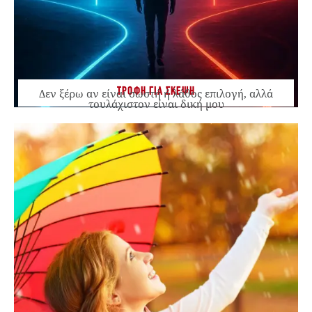
ΤΡΟΦΗ ΓΙΑ ΣΚΕΨΗ
Δεν ξέρω αν είναι σωστή ή λάθος επιλογή, αλλά
τουλάχιστον είναι δική μου