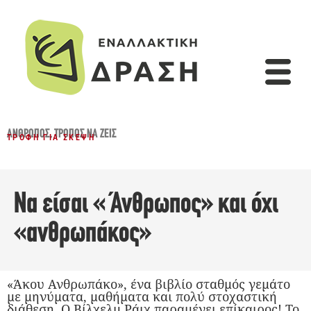
ΆΝΘΡΩΠΟΣ
,
ΤΡΌΠΟΣ ΝΑ ΖΕΙΣ
ΤΡΟΦΉ ΓΙΑ ΣΚΈΨΗ
Να είσαι «Άνθρωπος» και όχι
«ανθρωπάκος»
«Άκου Ανθρωπάκο», ένα βιβλίο σταθμός γεμάτο
με μηνύματα, μαθήματα και πολύ στοχαστική
διάθεση. Ο Βίλχελμ Ράιχ παραμένει επίκαιρος! Το