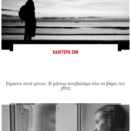
ΚΑΛΎΤΕΡΗ ΖΩΉ
Είμαστε ποτέ μόνοι; Ή μήπως κουβαλάμε όλα τα βάρη του
χθες;