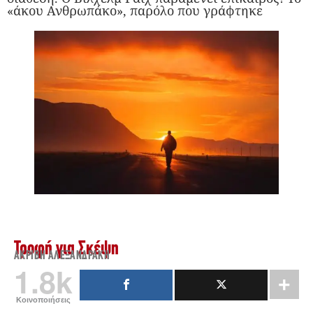
«άκου Ανθρωπάκο», παρόλο που γράφτηκε
Τροφή για Σκέψη
ΑΚΡΙΒΉ ΑΛΕΞΑΝΔΡΆΚΗ
1.8k
Κοινοποιήσεις