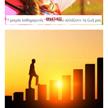
ΠΡΑΚΤΙΚΕΣ
7 μικρές καθημερινές “νίκες” που αλλάζουν τη ζωή μας