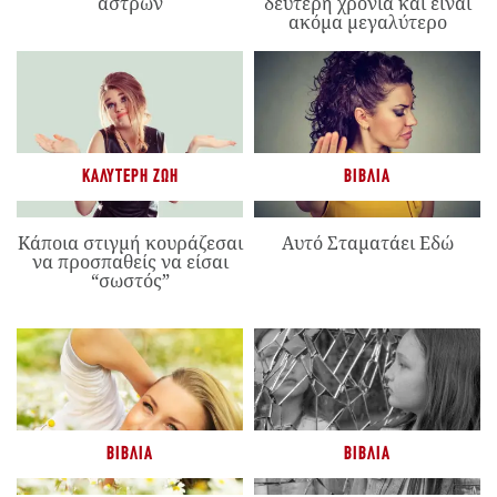
άστρων
δεύτερη χρονιά και είναι
ακόμα μεγαλύτερο
ΚΑΛΎΤΕΡΗ ΖΩΉ
ΒΙΒΛΊΑ
Κάποια στιγμή κουράζεσαι
Αυτό Σταματάει Εδώ
να προσπαθείς να είσαι
“σωστός”
ΒΙΒΛΊΑ
ΒΙΒΛΊΑ