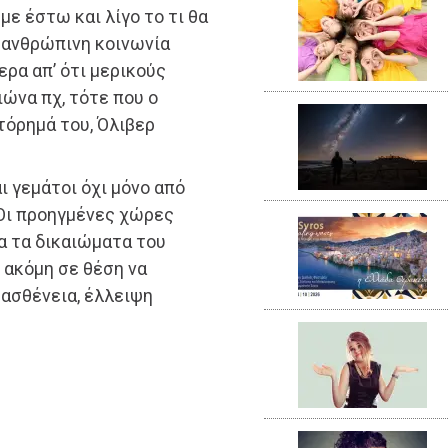
με έστω και λίγο το τι θα
Η ανθρώπινη κοινωνία
ρα απ’ ότι μερικούς
ιώνα πχ, τότε που ο
τόρημά του, Όλιβερ
αι γεμάτοι όχι μόνο από
 Οι προηγμένες χώρες
α τα δικαιώματα του
ι ακόμη σε θέση να
 ασθένεια, έλλειψη