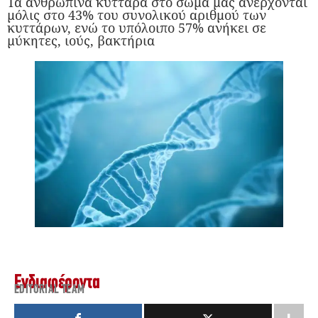
Τα ανθρώπινα κύτταρα στο σώμα μας ανέρχονται
μόλις στο 43% του συνολικού αριθμού των
κυττάρων, ενώ το υπόλοιπο 57% ανήκει σε
μύκητες, ιούς, βακτήρια
Ενδιαφέροντα
EDITORIAL TEAM