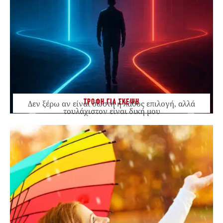
ΤΡΟΦΗ ΓΙΑ ΣΚΕΨΗ
Δεν ξέρω αν είναι σωστή ή λάθος επιλογή, αλλά
τουλάχιστον είναι δική μου