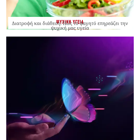
ΨΥΧΙΚΗ ΥΓΕΙΑ
Διατροφή και διάθεση: Πώς το φαγητό επηρεάζει την
ψυχική μας υγεία