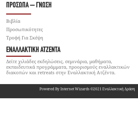
ΠΡΌΣΩΠΑ – ΓΝΏΣΗ
Βιβλία
Προσωπικότητες
Τροφή Για Σκέψη
ΕΝΑΛΛΑΚΤΙΚΉ ΑΤΖΈΝΤΑ
Δείτε χιλιάδες εκδηλώσεις, σεμινάρια, μαθήματα,
εκπαιδευτικά προγράμματα, προορισμούς εναλλακτικών
διακοπών και retreats στην Εναλλακτική Ατζέντα.
Powered By Internet Wizards ©2021 Εναλλακτική Δράση