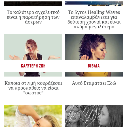
Το καλύτερο αγχολυτικό
Το Syros Healing Waves
είναι η παρατήρηση των
επαναλαμβάνεται για
άστρων
δεύτερη χρονιά και είναι
ακόμα μεγαλύτερο
ΚΑΛΎΤΕΡΗ ΖΩΉ
ΒΙΒΛΊΑ
Κάποια στιγμή κουράζεσαι
Αυτό Σταματάει Εδώ
να προσπαθείς να είσαι
“σωστός”