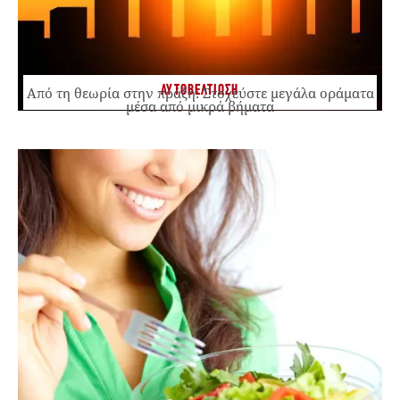
ΑΥΤΟΒΕΛΤΙΩΣΗ
Από τη θεωρία στην πράξη: Στοχεύστε μεγάλα οράματα
μέσα από μικρά βήματα