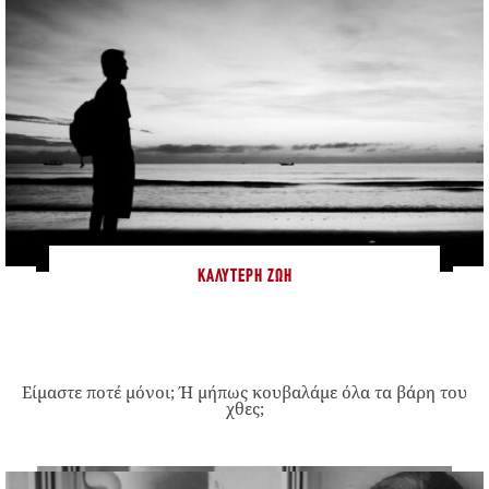
ΚΑΛΎΤΕΡΗ ΖΩΉ
Είμαστε ποτέ μόνοι; Ή μήπως κουβαλάμε όλα τα βάρη του
χθες;