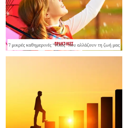
ΠΡΑΚΤΙΚΕΣ
7 μικρές καθημερινές “νίκες” που αλλάζουν τη ζωή μας