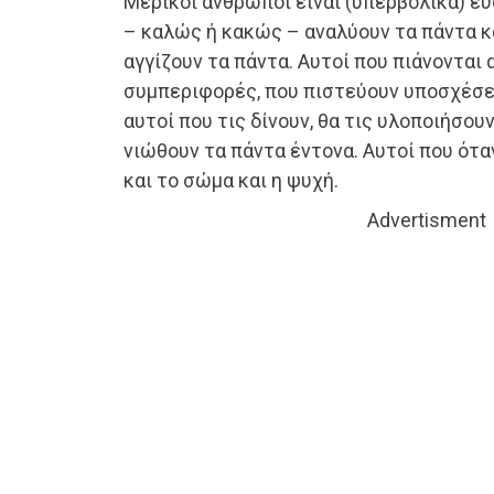
Μερικοί άνθρωποι είναι (υπερβολικά) ευα
– καλώς ή κακώς – αναλύουν τα πάντα κ
αγγίζουν τα πάντα. Αυτοί που πιάνονται 
συμπεριφορές, που πιστεύουν υποσχέσε
αυτοί που τις δίνουν, θα τις υλοποιήσουν
νιώθουν τα πάντα έντονα. Αυτοί που όταν
και το σώμα και η ψυχή.
Advertisment