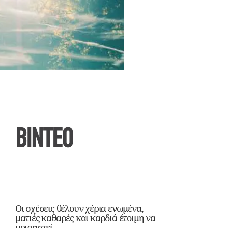
ΒΙΝΤΕΟ
Οι σχέσεις θέλουν χέρια ενωμένα,
ματιές καθαρές και καρδιά έτοιμη να
μοιραστεί