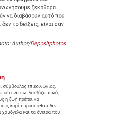
οινωνήσουμε ξεκάθαρα.
ούν να διαβάσουν αυτό που
 δεν το δείξεις, είναι σαν
oto: Author/
Depositphotos
μη
ι σύμβουλος επικοινωνίας.
χω κάτι να πω. Διαβάζω πολύ,
ως η ζωή πρέπει να
 πως καμία προσπάθεια δεν
 χαμόγελα και τα όνειρα που