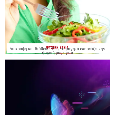
ΨΥΧΙΚΗ ΥΓΕΙΑ
Διατροφή και διάθεση: Πώς το φαγητό επηρεάζει την
ψυχική μας υγεία