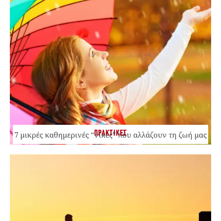
ΠΡΑΚΤΙΚΕΣ
7 μικρές καθημερινές “νίκες” που αλλάζουν τη ζωή μας