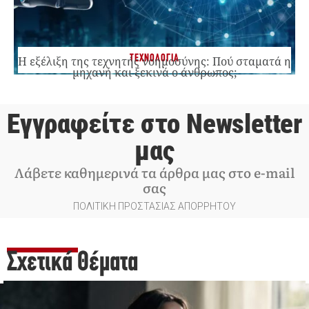
ΤΕΧΝΟΛΟΓΙΑ
Η εξέλιξη της τεχνητής νοημοσύνης: Πού σταματά η
μηχανή και ξεκινά ο άνθρωπος;
Εγγραφείτε στο Newsletter
μας
Λάβετε καθημερινά τα άρθρα μας στο e-mail
σας
ΠΟΛΙΤΙΚΗ ΠΡΟΣΤΑΣΙΑΣ ΑΠΟΡΡΗΤΟΥ
Σχετικά Θέματα