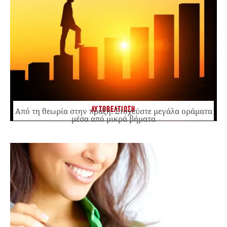
ΑΥΤΟΒΕΛΤΙΩΣΗ
Από τη θεωρία στην πράξη: Στοχεύστε μεγάλα οράματα
μέσα από μικρά βήματα