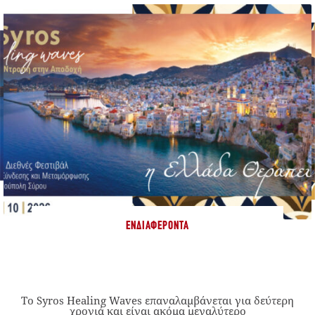
ΕΝΔΙΑΦΈΡΟΝΤΑ
Το Syros Healing Waves επαναλαμβάνεται για δεύτερη
χρονιά και είναι ακόμα μεγαλύτερο