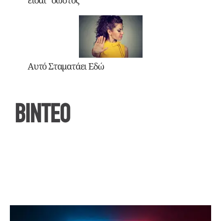
είσαι “σωστός”
Αυτό Σταματάει Εδώ
ΒΙΝΤΕΟ