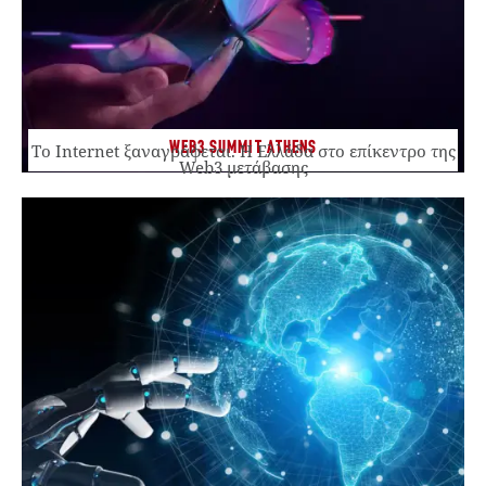
WEB3 SUMMIT ATHENS
Το Internet ξαναγράφεται. Η Ελλάδα στο επίκεντρο της
Web3 μετάβασης