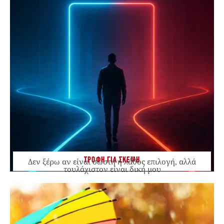
ΤΡΟΦΗ ΓΙΑ ΣΚΕΨΗ
Δεν ξέρω αν είναι σωστή ή λάθος επιλογή, αλλά
τουλάχιστον είναι δική μου