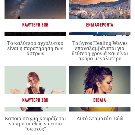
ΚΑΛΎΤΕΡΗ ΖΩΉ
ΕΝΔΙΑΦΈΡΟΝΤΑ
Το καλύτερο αγχολυτικό
Το Syros Healing Waves
είναι η παρατήρηση των
επαναλαμβάνεται για
άστρων
δεύτερη χρονιά και είναι
ακόμα μεγαλύτερο
ΚΑΛΎΤΕΡΗ ΖΩΉ
ΒΙΒΛΊΑ
Κάποια στιγμή κουράζεσαι
Αυτό Σταματάει Εδώ
να προσπαθείς να είσαι
“σωστός”