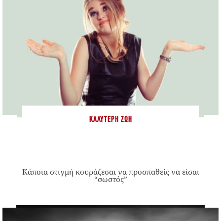
ΚΑΛΎΤΕΡΗ ΖΩΉ
Κάποια στιγμή κουράζεσαι να προσπαθείς να είσαι
“σωστός”