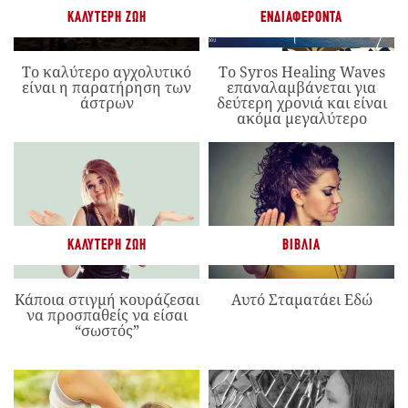
ΚΑΛΎΤΕΡΗ ΖΩΉ
ΕΝΔΙΑΦΈΡΟΝΤΑ
Το καλύτερο αγχολυτικό
Το Syros Healing Waves
είναι η παρατήρηση των
επαναλαμβάνεται για
άστρων
δεύτερη χρονιά και είναι
ακόμα μεγαλύτερο
ΚΑΛΎΤΕΡΗ ΖΩΉ
ΒΙΒΛΊΑ
Κάποια στιγμή κουράζεσαι
Αυτό Σταματάει Εδώ
να προσπαθείς να είσαι
“σωστός”