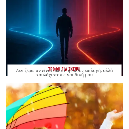
ΤΡΟΦΗ ΓΙΑ ΣΚΕΨΗ
Δεν ξέρω αν είναι σωστή ή λάθος επιλογή, αλλά
τουλάχιστον είναι δική μου