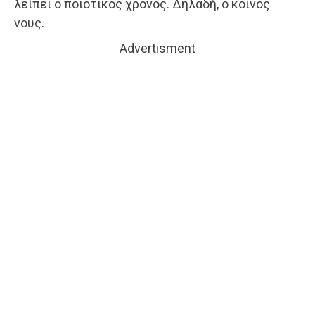
λείπει ο ποιοτικός χρόνος. Δηλαδή, ο κοινός
νους.
Advertisment