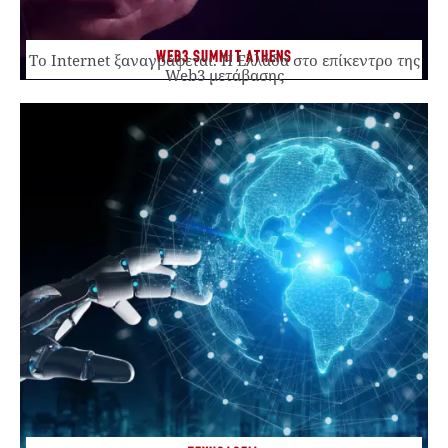
WEB3 SUMMIT ATHENS
Το Internet ξαναγράφεται. Η Ελλάδα στο επίκεντρο της
Web3 μετάβασης