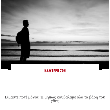
ΚΑΛΎΤΕΡΗ ΖΩΉ
Είμαστε ποτέ μόνοι; Ή μήπως κουβαλάμε όλα τα βάρη του
χθες;