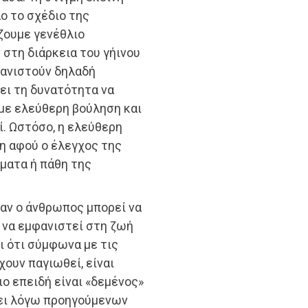
ο το σχέδιο της
ζουμε γενέθλιο
στη διάρκεια του γήινου
φανιστούν δηλαδή
ει τη δυνατότητα να
 με ελεύθερη βούληση και
ί. Ωστόσο, η ελεύθερη
η αφού ο έλεγχος της
ματα ή πάθη της
 αν ο άνθρωπος μπορεί να
 να εμφανιστεί στη ζωή
ι ότι σύμφωνα με τις
χουν παγιωθεί, είναι
ιο επειδή είναι «δεμένος»
λξει λόγω προηγούμενων