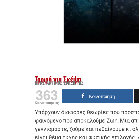
Τροφή για Σκέψη
ΚΩΝΣΤΑΝΤΊΝΟΣ ΣΜΙΞΙΏΤΗΣ
363
Κοινοποίηση
Κοινοποιήσεις
Υπάρχουν διάφορες θεωρίες που προσπα
φαινόμενο που αποκαλούμε Ζωή. Μια απ’
γεννιόμαστε, ζούμε και πεθαίνουμε κι ό
είναι θέμα τύχης και φυσικής επιλογής.