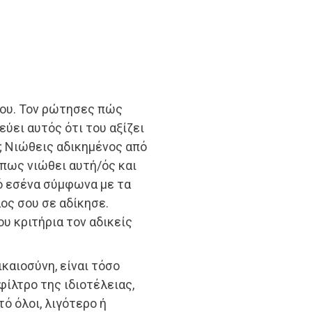
σου. Τον ρώτησες πώς
εύει αυτός ότι του αξίζει
ς; Νιώθεις αδικημένος από
πως νιώθει αυτή/ός και
πό εσένα σύμφωνα με τα
λος σου σε αδίκησε.
υ κριτήρια τον αδικείς
καιοσύνη, είναι τόσο
ίλτρο της ιδιοτέλειας,
τό όλοι, λιγότερο ή