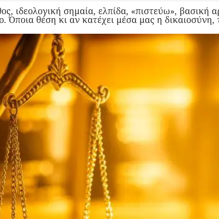
ος, ιδεολογική σημαία, ελπίδα, «πιστεύω», βασική 
. Όποια θέση κι αν κατέχει μέσα μας η δικαιοσύνη, 