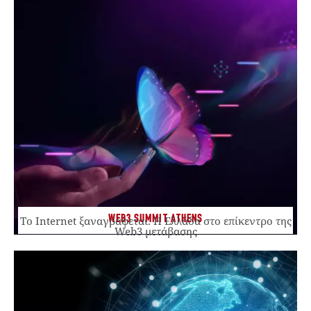
WEB3 SUMMIT ATHENS
Το Internet ξαναγράφεται. Η Ελλάδα στο επίκεντρο της
Web3 μετάβασης