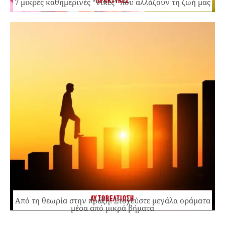
ΠΡΑΚΤΙΚΕΣ
7 μικρές καθημερινές “νίκες” που αλλάζουν τη ζωή μας
ΑΥΤΟΒΕΛΤΙΩΣΗ
Από τη θεωρία στην πράξη: Στοχεύστε μεγάλα οράματα
μέσα από μικρά βήματα