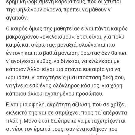
ερημική φοβισμένη καρδιά τους, που οι χτύποι
της ψηλώνουν ολοένα, πρέπει να μάθουν ν’
αγαπούν.
Ο καιρός όμως της μαθητείας είναι πάντα καιρός
μακρόχρονου «εγκλεισμού». Έτσι είναι, για πολύ
καιρό, και ο έρωτας: μοναξιά, ολοένα και πιο
έντονη και πιο βαθιά μόνωση. Έρωτας δεν θα πει
ν’ ανοίγεσαι ευθύς, να δίνεσαι, να ενώνεσαι με
κάποιον Άλλο: είναι μια σπάνια ευκαιρία για να
ωριμάσει, ν’ αποχτήσεις μια υπόσταση δική σου,
να γίνεις εσύ ένας ολόκληρος κόσμος, για χάρη
κάποιου άλλου, αγαπημένου προσώπου.
Είναι μια υψηλή, ακράτητη αξίωση, που σε χρίζει
εκλεκτό της και σε σπρώχνει προς τα’ απέραντα
πλάτη. Μόνο έτσι θα έπρεπε να μεταχειρίζονται
οι νέοι τον έρωτά τους: σαν ένα καθήκον που