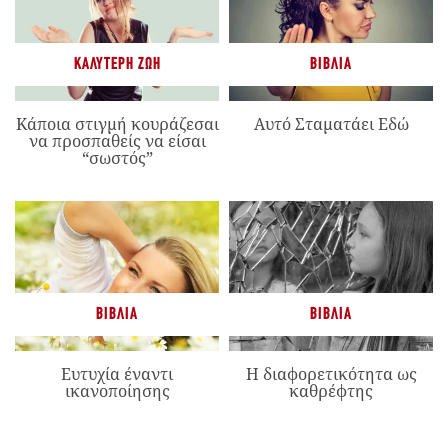
ΚΑΛΎΤΕΡΗ ΖΩΉ
ΒΙΒΛΊΑ
Κάποια στιγμή κουράζεσαι
Αυτό Σταματάει Εδώ
να προσπαθείς να είσαι
“σωστός”
ΒΙΒΛΊΑ
ΒΙΒΛΊΑ
Ευτυχία έναντι
Η διαφορετικότητα ως
ικανοποίησης
καθρέφτης