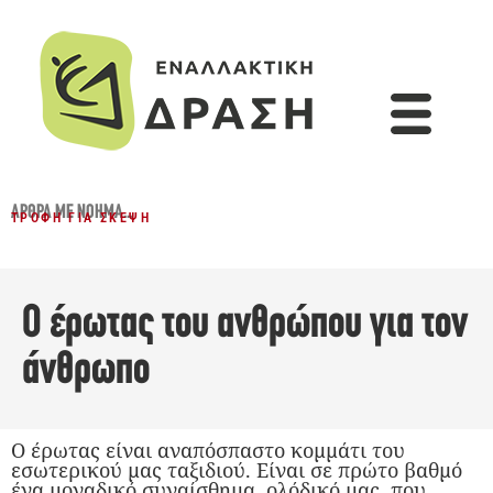
ΆΡΘΡΑ ΜΕ ΝΌΗΜΑ...
ΤΡΟΦΉ ΓΙΑ ΣΚΈΨΗ
Ο έρωτας του ανθρώπου για τον
άνθρωπο
Ο έρωτας είναι αναπόσπαστο κομμάτι του
εσωτερικού μας ταξιδιού. Είναι σε πρώτο βαθμό
ένα μοναδικό συναίσθημα, ολόδικό μας, που