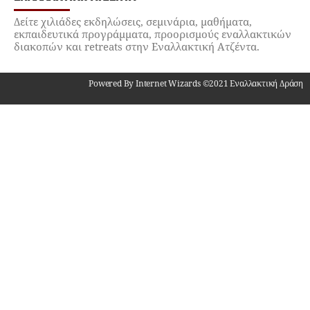
Δείτε χιλιάδες εκδηλώσεις, σεμινάρια, μαθήματα,
εκπαιδευτικά προγράμματα, προορισμούς εναλλακτικών
διακοπών και retreats στην Εναλλακτική Ατζέντα.
Powered By Internet Wizards ©2021 Εναλλακτική Δράση