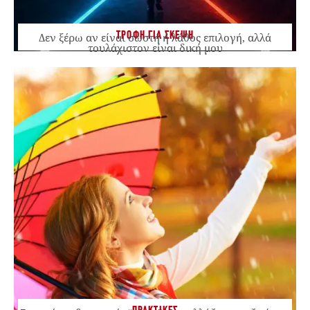
ΤΡΟΦΗ ΓΙΑ ΣΚΕΨΗ
Δεν ξέρω αν είναι σωστή ή λάθος επιλογή, αλλά
τουλάχιστον είναι δική μου