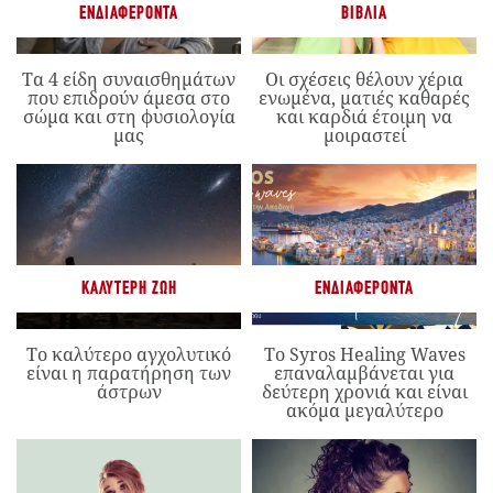
ΕΝΔΙΑΦΈΡΟΝΤΑ
ΒΙΒΛΊΑ
Τα 4 είδη συναισθημάτων
Οι σχέσεις θέλουν χέρια
που επιδρούν άμεσα στο
ενωμένα, ματιές καθαρές
σώμα και στη φυσιολογία
και καρδιά έτοιμη να
μας
μοιραστεί
ΚΑΛΎΤΕΡΗ ΖΩΉ
ΕΝΔΙΑΦΈΡΟΝΤΑ
Το καλύτερο αγχολυτικό
Το Syros Healing Waves
είναι η παρατήρηση των
επαναλαμβάνεται για
άστρων
δεύτερη χρονιά και είναι
ακόμα μεγαλύτερο