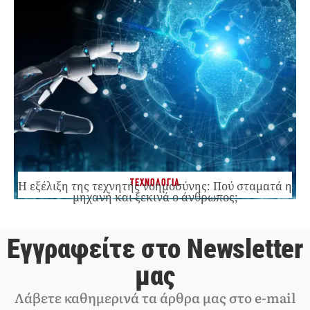
ΤΕΧΝΟΛΟΓΙΑ
Η εξέλιξη της τεχνητής νοημοσύνης: Πού σταματά η
μηχανή και ξεκινά ο άνθρωπος;
Εγγραφείτε στο Newsletter
μας
Λάβετε καθημερινά τα άρθρα μας στο e-mail