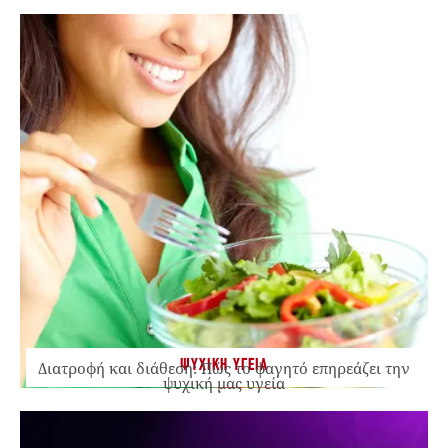
ΨΥΧΙΚΗ ΥΓΕΙΑ
Διατροφή και διάθεση: Πώς το φαγητό επηρεάζει την
ψυχική μας υγεία