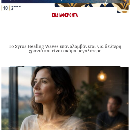
ΕΝΔΙΑΦΈΡΟΝΤΑ
Το Syros Healing Waves επαναλαμβάνεται για δεύτερη
χρονιά και είναι ακόμα μεγαλύτερο