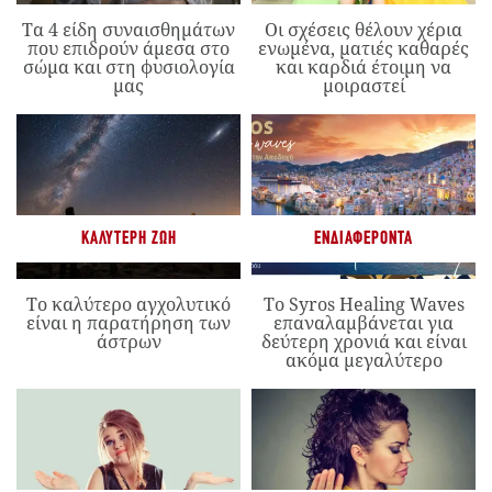
Τα 4 είδη συναισθημάτων
Οι σχέσεις θέλουν χέρια
που επιδρούν άμεσα στο
ενωμένα, ματιές καθαρές
σώμα και στη φυσιολογία
και καρδιά έτοιμη να
μας
μοιραστεί
ΚΑΛΎΤΕΡΗ ΖΩΉ
ΕΝΔΙΑΦΈΡΟΝΤΑ
Το καλύτερο αγχολυτικό
Το Syros Healing Waves
είναι η παρατήρηση των
επαναλαμβάνεται για
άστρων
δεύτερη χρονιά και είναι
ακόμα μεγαλύτερο