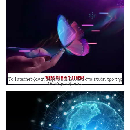
WEB3 SUMMIT ATHENS
Το Internet ξαναγράφεται. Η Ελλάδα στο επίκεντρο της
Web3 μετάβασης