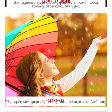
ΤΡΟΦΗ ΓΙΑ ΣΚΕΨΗ
Δεν ξέρω αν είναι σωστή ή λάθος επιλογή, αλλά
τουλάχιστον είναι δική μου
ΠΡΑΚΤΙΚΕΣ
7 μικρές καθημερινές “νίκες” που αλλάζουν τη ζωή μας