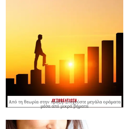
ΑΥΤΟΒΕΛΤΙΩΣΗ
Από τη θεωρία στην πράξη: Στοχεύστε μεγάλα οράματα
μέσα από μικρά βήματα