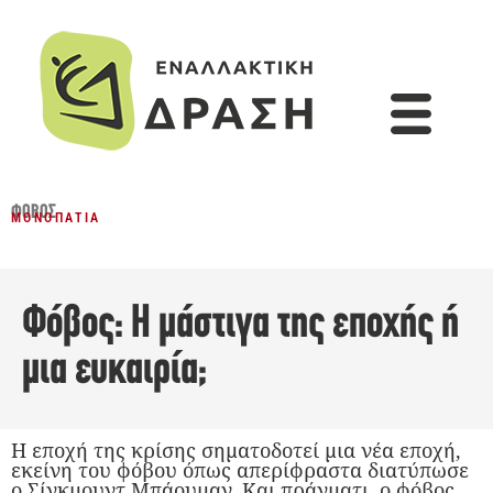
ΦΌΒΟΣ
ΜΟΝΟΠΆΤΙΑ
Φόβος: Η μάστιγα της εποχής ή
μια ευκαιρία;
Η εποχή της κρίσης σηματοδοτεί μια νέα εποχή,
εκείνη του φόβου όπως απερίφραστα διατύπωσε
ο Σίγκμουντ Μπάουμαν. Και πράγματι, ο φόβος