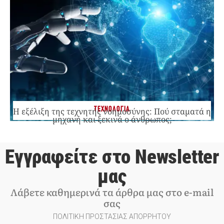
ΤΕΧΝΟΛΟΓΙΑ
Η εξέλιξη της τεχνητής νοημοσύνης: Πού σταματά η
μηχανή και ξεκινά ο άνθρωπος;
Εγγραφείτε στο Newsletter
μας
Λάβετε καθημερινά τα άρθρα μας στο e-mail
σας
ΠΟΛΙΤΙΚΗ ΠΡΟΣΤΑΣΙΑΣ ΑΠΟΡΡΗΤΟΥ