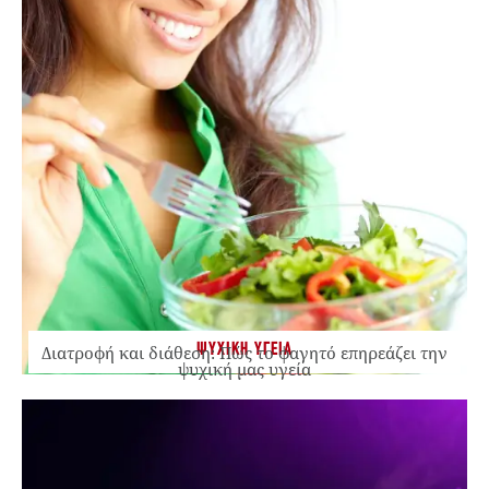
ΨΥΧΙΚΗ ΥΓΕΙΑ
Διατροφή και διάθεση: Πώς το φαγητό επηρεάζει την
ψυχική μας υγεία