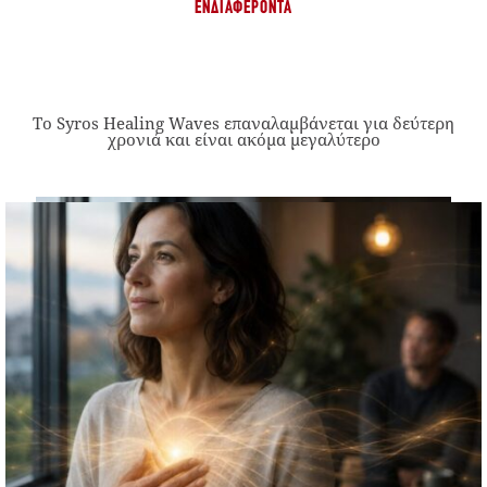
ΕΝΔΙΑΦΈΡΟΝΤΑ
Το Syros Healing Waves επαναλαμβάνεται για δεύτερη
χρονιά και είναι ακόμα μεγαλύτερο