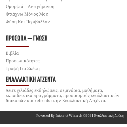
Ομορφιά – Αντιγήρανση
Φτιάχνω Μόνος Μου
Φύση Και Περιβάλλον
ΠΡΌΣΩΠΑ – ΓΝΏΣΗ
Βιβλία
Προσωπικότητες
Τροφή Για Σκέψη
ΕΝΑΛΛΑΚΤΙΚΉ ΑΤΖΈΝΤΑ
Δείτε χιλιάδες εκδηλώσεις, σεμινάρια, μαθήματα,
εκπαιδευτικά προγράμματα, προορισμούς εναλλακτικών
διακοπών και retreats στην Εναλλακτική Ατζέντα.
Powered By Internet Wizards ©2021 Εναλλακτική Δράση