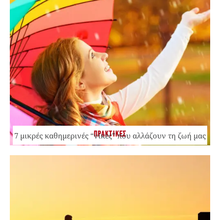
ΠΡΑΚΤΙΚΕΣ
7 μικρές καθημερινές “νίκες” που αλλάζουν τη ζωή μας