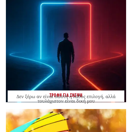
ΤΡΟΦΗ ΓΙΑ ΣΚΕΨΗ
Δεν ξέρω αν είναι σωστή ή λάθος επιλογή, αλλά
τουλάχιστον είναι δική μου