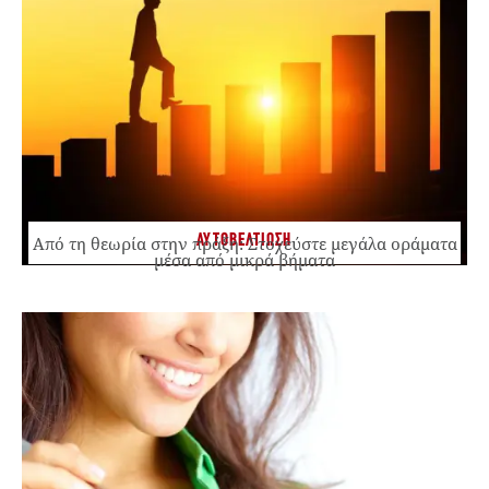
ΑΥΤΟΒΕΛΤΙΩΣΗ
Από τη θεωρία στην πράξη: Στοχεύστε μεγάλα οράματα
μέσα από μικρά βήματα