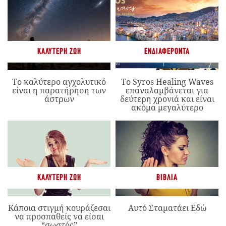
ΚΑΛΎΤΕΡΗ ΖΩΉ
ΕΝΔΙΑΦΈΡΟΝΤΑ
Το καλύτερο αγχολυτικό
Το Syros Healing Waves
είναι η παρατήρηση των
επαναλαμβάνεται για
άστρων
δεύτερη χρονιά και είναι
ακόμα μεγαλύτερο
ΚΑΛΎΤΕΡΗ ΖΩΉ
ΒΙΒΛΊΑ
Κάποια στιγμή κουράζεσαι
Αυτό Σταματάει Εδώ
να προσπαθείς να είσαι
“σωστός”