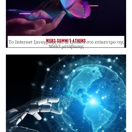
WEB3 SUMMIT ATHENS
Το Internet ξαναγράφεται. Η Ελλάδα στο επίκεντρο της
Web3 μετάβασης