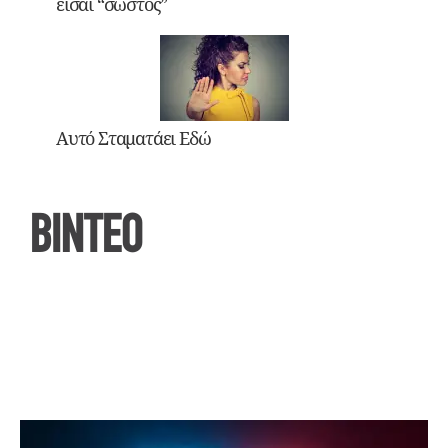
είσαι “σωστός”
Αυτό Σταματάει Εδώ
ΒΙΝΤΕΟ