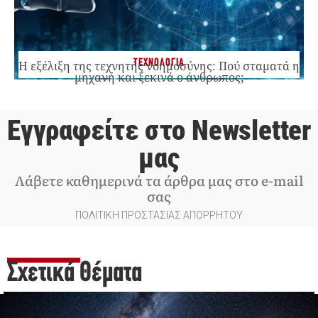
ΤΕΧΝΟΛΟΓΙΑ
Η εξέλιξη της τεχνητής νοημοσύνης: Πού σταματά η
μηχανή και ξεκινά ο άνθρωπος;
Εγγραφείτε στο Newsletter
μας
Λάβετε καθημερινά τα άρθρα μας στο e-mail
σας
ΠΟΛΙΤΙΚΗ ΠΡΟΣΤΑΣΙΑΣ ΑΠΟΡΡΗΤΟΥ
Σχετικά Θέματα