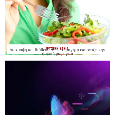
ΨΥΧΙΚΗ ΥΓΕΙΑ
Διατροφή και διάθεση: Πώς το φαγητό επηρεάζει την
ψυχική μας υγεία