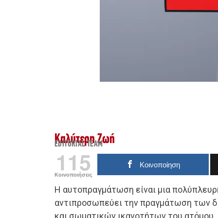
Καλύτερη Ζωή
EDITORIAL TEAM
115
Κοινοποίηση
Κοινοποιήσεις
Η αυτοπραγμάτωση είναι μια πολύπλευρ
αντιπροσωπεύει την πραγμάτωση των δ
και σωματικών ικανοτήτων του ατόμου. 