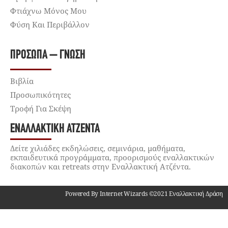
Φτιάχνω Μόνος Μου
Φύση Και Περιβάλλον
ΠΡΌΣΩΠΑ – ΓΝΏΣΗ
Βιβλία
Προσωπικότητες
Τροφή Για Σκέψη
ΕΝΑΛΛΑΚΤΙΚΉ ΑΤΖΈΝΤΑ
Δείτε χιλιάδες εκδηλώσεις, σεμινάρια, μαθήματα,
εκπαιδευτικά προγράμματα, προορισμούς εναλλακτικών
διακοπών και retreats στην Εναλλακτική Ατζέντα.
Powered By Internet Wizards ©2021 Εναλλακτική Δράση