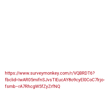
https://www.surveymonkey.com/r/VQBRDT6?
fbclid=IwAR05mifnSJvsTIEucAY8o9cyEl0CoC7lrjo-
fsmb–rA7RhcgW5fZyZrfNQ