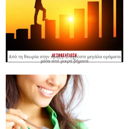
ΑΥΤΟΒΕΛΤΙΩΣΗ
Από τη θεωρία στην πράξη: Στοχεύστε μεγάλα οράματα
μέσα από μικρά βήματα