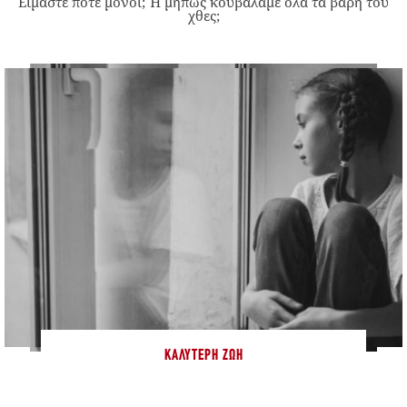
Είμαστε ποτέ μόνοι; Ή μήπως κουβαλάμε όλα τα βάρη του
χθες;
ΚΑΛΎΤΕΡΗ ΖΩΉ