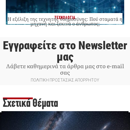
ΤΕΧΝΟΛΟΓΙΑ
Η εξέλιξη της τεχνητής νοημοσύνης: Πού σταματά η
μηχανή και ξεκινά ο άνθρωπος;
Εγγραφείτε στο Newsletter
μας
Λάβετε καθημερινά τα άρθρα μας στο e-mail
σας
ΠΟΛΙΤΙΚΗ ΠΡΟΣΤΑΣΙΑΣ ΑΠΟΡΡΗΤΟΥ
Σχετικά Θέματα