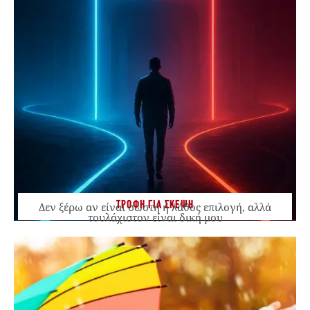
ΤΡΟΦΗ ΓΙΑ ΣΚΕΨΗ
Δεν ξέρω αν είναι σωστή ή λάθος επιλογή, αλλά
τουλάχιστον είναι δική μου