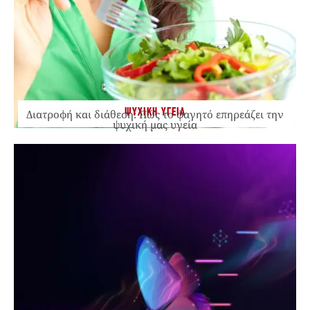
ΨΥΧΙΚΗ ΥΓΕΙΑ
Διατροφή και διάθεση: Πώς το φαγητό επηρεάζει την
ψυχική μας υγεία