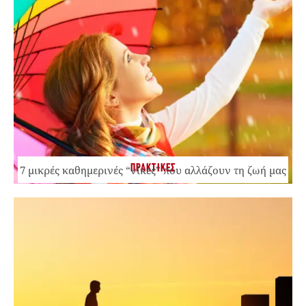
ΠΡΑΚΤΙΚΕΣ
7 μικρές καθημερινές “νίκες” που αλλάζουν τη ζωή μας