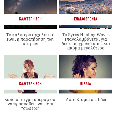
ΚΑΛΎΤΕΡΗ ΖΩΉ
ΕΝΔΙΑΦΈΡΟΝΤΑ
Το καλύτερο αγχολυτικό
Το Syros Healing Waves
είναι η παρατήρηση των
επαναλαμβάνεται για
άστρων
δεύτερη χρονιά και είναι
ακόμα μεγαλύτερο
ΚΑΛΎΤΕΡΗ ΖΩΉ
ΒΙΒΛΊΑ
Κάποια στιγμή κουράζεσαι
Αυτό Σταματάει Εδώ
να προσπαθείς να είσαι
“σωστός”