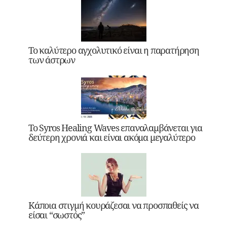
Το καλύτερο αγχολυτικό είναι η παρατήρηση
των άστρων
Το Syros Healing Waves επαναλαμβάνεται για
δεύτερη χρονιά και είναι ακόμα μεγαλύτερο
Κάποια στιγμή κουράζεσαι να προσπαθείς να
είσαι “σωστός”