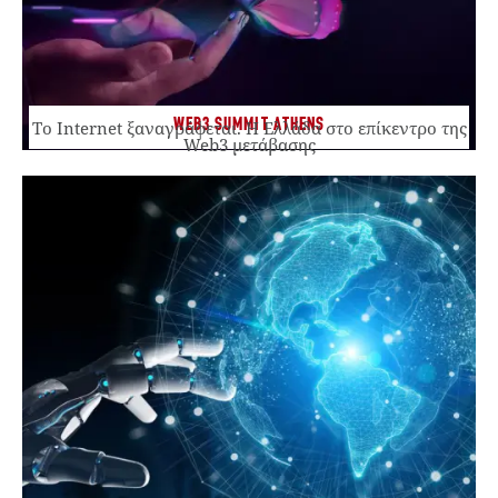
WEB3 SUMMIT ATHENS
Το Internet ξαναγράφεται. Η Ελλάδα στο επίκεντρο της
Web3 μετάβασης