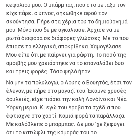
κεφαλιού μου. Ο μπάρμπας, που στο μεταξύ τον
είχε πάρει ο ύπνος, σηκώθηκε αφού τον
σκούντησα. Πήρε στα χέρια του το δημιούργημά
μου. Μόνο που δε με αγκάλιασε. Άρχισε να με
ρωτά διάφορα σε διάφορες γλώσσες. Με το που
έπιασε τα ελληνικά, αποκρίθηκα. Χαμογέλασε.
Μου είπε ότι με παίρνει για ράφτη. Το ποσό της
αμοιβής μου χρειάστηκε να το επαναλάβει δυο
και τρεις φορές. Τόσο ψηλό ήταν.
Να μην τα πολυλογώ, ο Λούης ο Βουητός, έτσι τον
έλεγαν, με πήρε στο μαγαζί του. Έκαμνε χρυσές
δουλειές, είχε πιάσει την καλή Λονδίνο και Νέα
Υόρκη μεριά. Κι εγώ του έραβα τα σχέδια που
έφτιαχνε στο χαρτί. Καμιά φορά τα παράλλαζα.
Με καλόβλεπε ο μπάρμπας. Δε μου ‘χε ξεφύγει
ότι το κατώφλι της κάμαράς του το