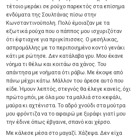
τέτοιο μεράκι σε ρούχο παρεκτός στα επίσημα
ενδύματα της Σουλτάνας πίσω στην
Κωνσταντινούπολη. Πολύ έμοιαζαν με τα
εξωτικά ρούχα που ο πάππος μου ισχυριζόταν
ότι έφτιαχνε για πριγκίπισσες. Ο μεσήλικας,
ασπρομάλλης με το περιποιημένο κοντό γενάκι
κάτι με ρώτησε. Δεν κατάλαβα γρυ. Μου έκανε
νόημα τι θέλω και κοιτάω σα χάνος. Του
απάντησα με νοήματα ότι ράβω. Με έκοψε από
πάνω μέχρι κάτω. Μάλλον του άρεσε αυτό που
είδε. Ήμουν λεπτός, στεγνός θα έλεγε κανείς, όχι
πρώτο μπόι, με όλα μου τα μαλλιά στο κεφάλι,
μαύρα κι αχτένιστα. Το αδρό χνούδι στα μούτρα
μου φρόντιζα να το αφαιρώ με ξυράφι γιατί μου
την έδινε όπως έβγαινε, σπανό και χέρσο.
Με κάλεσε μέσα στο μαγαζί. Χάζεψα. Δεν είχα