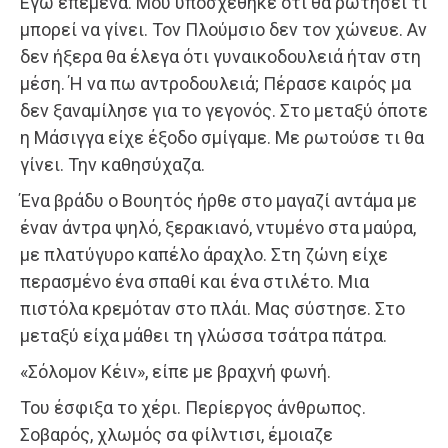
Εγώ επέμενα. Μου υποσχέθηκε ότι θα ρωτήσει τι
μπορεί να γίνει. Τον Πλούμσιο δεν τον χώνευε. Αν
δεν ήξερα θα έλεγα ότι γυναικοδουλειά ήταν στη
μέση. Ή να πω αντροδουλειά; Πέρασε καιρός μα
δεν ξαναμίλησε για το γεγονός. Στο μεταξύ όποτε
η Μάσιγγα είχε έξοδο σμίγαμε. Με ρωτούσε τι θα
γίνει. Την καθησύχαζα.
Ένα βράδυ ο Βουητός ήρθε στο μαγαζί αντάμα με
έναν άντρα ψηλό, ξερακιανό, ντυμένο στα μαύρα,
με πλατύγυρο καπέλο άραχλο. Στη ζώνη είχε
περασμένο ένα σπαθί και ένα στιλέτο. Μια
πιστόλα κρεμόταν στο πλάι. Μας σύστησε. Στο
μεταξύ είχα μάθει τη γλώσσα τσάτρα πάτρα.
«Σόλομον Κέιν», είπε με βραχνή φωνή.
Του έσφιξα το χέρι. Περίεργος άνθρωπος.
Σοβαρός, χλωμός σα φίλντισι, έμοιαζε