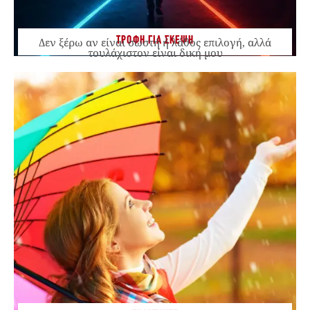
ΤΡΟΦΗ ΓΙΑ ΣΚΕΨΗ
Δεν ξέρω αν είναι σωστή ή λάθος επιλογή, αλλά
τουλάχιστον είναι δική μου