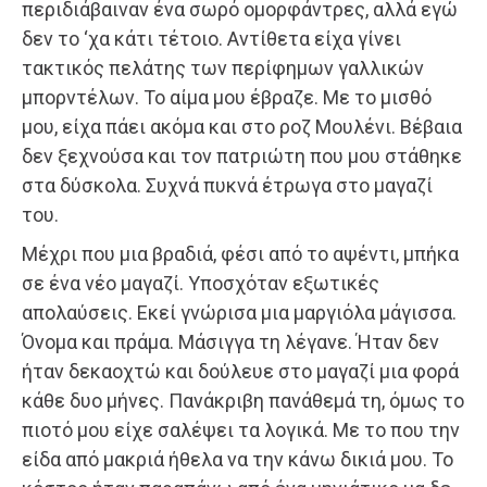
περιδιάβαιναν ένα σωρό ομορφάντρες, αλλά εγώ
δεν το ‘χα κάτι τέτοιο. Αντίθετα είχα γίνει
τακτικός πελάτης των περίφημων γαλλικών
μπορντέλων. Το αίμα μου έβραζε. Με το μισθό
μου, είχα πάει ακόμα και στο ροζ Μουλένι. Βέβαια
δεν ξεχνούσα και τον πατριώτη που μου στάθηκε
στα δύσκολα. Συχνά πυκνά έτρωγα στο μαγαζί
του.
Μέχρι που μια βραδιά, φέσι από το αψέντι, μπήκα
σε ένα νέο μαγαζί. Υποσχόταν εξωτικές
απολαύσεις. Εκεί γνώρισα μια μαργιόλα μάγισσα.
Όνομα και πράμα. Μάσιγγα τη λέγανε. Ήταν δεν
ήταν δεκαοχτώ και δούλευε στο μαγαζί μια φορά
κάθε δυο μήνες. Πανάκριβη πανάθεμά τη, όμως το
πιοτό μου είχε σαλέψει τα λογικά. Με το που την
είδα από μακριά ήθελα να την κάνω δικιά μου. Το