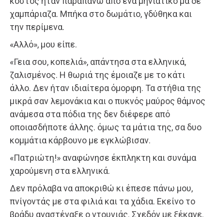
κόστος ήταν παραπάνω από ένα μηνιάτικο μα δε
χαμπάριαζα. Μπήκα στο δωμάτιο, γδύθηκα και
την περίμενα.
«Αλλό», μου είπε.
«Γεια σου, κοπελιά», απάντησα στα ελληνικά,
ζαλισμένος. Η θωριά της έμοιαζε με το κάτι
άλλο. Δεν ήταν ιδιαίτερα όμορφη. Τα στήθια της
μικρά σαν λεμονάκια και ο πυκνός μαύρος θάμνος
ανάμεσα στα πόδια της δεν διέφερε από
οποιασδήποτε άλλης. όμως τα μάτια της, σα δυο
κομμάτια κάρβουνο με εγκλώβισαν.
«Πατριώτη!» αναφώνησε έκπληκτη και συνάμα
χαρούμενη στα ελληνικά.
Δεν πρόλαβα να αποκριθώ κι έπεσε πάνω μου,
πνίγοντάς με στα φιλιά και τα χάδια. Εκείνο το
βράδυ αναστέναξε ο ντουνιάς. Σχεδόν με ξέκανε.