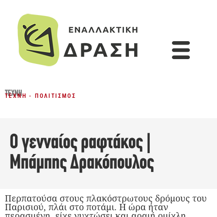
ΤΈΧΝΗ
ΤΈΧΝΗ - ΠΟΛΙΤΙΣΜΌΣ
Ο γενναίος ραφτάκος |
Μπάμπης Δρακόπουλος
Περπατούσα στους πλακόστρωτους δρόμους του
Παρισιού, πλάι στο ποτάμι. Η ώρα ήταν
περασμένη, είχε νυχτώσει και αραιή ομίχλη