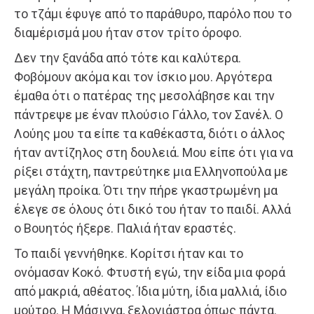
το τζάμι έφυγε από το παράθυρο, παρόλο που το
διαμέρισμά μου ήταν στον τρίτο όροφο.
Δεν την ξανάδα από τότε και καλύτερα.
Φοβόμουν ακόμα και τον ίσκιο μου. Αργότερα
έμαθα ότι ο πατέρας της μεσολάβησε και την
πάντρεψε με έναν πλούσιο Γάλλο, τον Σανέλ. Ο
Λούης μου τα είπε τα καθέκαστα, διότι ο άλλος
ήταν αντίζηλος στη δουλειά. Μου είπε ότι για να
ρίξει στάχτη, παντρεύτηκε μια Ελληνοπούλα με
μεγάλη προίκα. Ότι την πήρε γκαστρωμένη μα
έλεγε σε όλους ότι δικό του ήταν το παιδί. Αλλά
ο Βουητός ήξερε. Παλιά ήταν εραστές.
Το παιδί γεννήθηκε. Κορίτσι ήταν και το
ονόμασαν Κοκό. Φτυστή εγώ, την είδα μια φορά
από μακριά, αθέατος. Ίδια μύτη, ίδια μαλλιά, ίδιο
μούτρο. Η Μάσιγγα, ξελογιάστρα όπως πάντα.