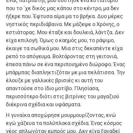
Ένας πατριώτης μου σύστησε ένα εστιατόριο
που το ΄χε δικός μας κάπου στο κέντρο, μα δεν
ήξερε που. Έφτυσα αίμα μα το βρήκα. Δυο μέρες
νηστικός περιδιάβαινα. Με μάζεψε ο Χρόνης, ο
εστιάτορας. Μου έταξε και δουλειά, λάντζα. Δεν
είχα επιλογή. Όμως ο καημός μου, το ράψιμο,
έκαιγε τα σωθικά μου. Μια στις δεκαπέντε είχα
ρεπό το απόγευμα. Βολτάροντας στη γειτονιά,
έπεσα πάνω σε ένα περιποιημένο διώροφο. Ένας
μπάρμπας διαπληκτιζόταν με μια πελάτισσα. Την
έλουζε με γαλλικές βρισιές κι αυτή του
απαντούσε στο ίδιο μοτίβο. Πλησίασα,
περισσότερο διότι στις βιτρίνες του μαγαζιού
διέκρινα σχέδια και υφάσματα.
Η γυναίκα αποχώρησε μουρμουρίζοντας, ενώ
εγώ χάζευα τα πολύπλοκα σχέδια. Ένας κόσμος
νέος απλωνόταν εμπρός μου. Δεν είχα ξαναδεί