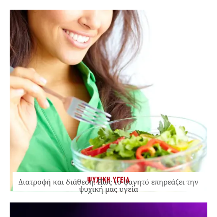
ΨΥΧΙΚΗ ΥΓΕΙΑ
Διατροφή και διάθεση: Πώς το φαγητό επηρεάζει την
ψυχική μας υγεία