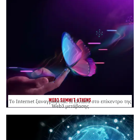
WEB3 SUMMIT ATHENS
Το Internet ξαναγράφεται. Η Ελλάδα στο επίκεντρο της
Web3 μετάβασης