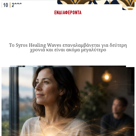
ΕΝΔΙΑΦΈΡΟΝΤΑ
Το Syros Healing Waves επαναλαμβάνεται για δεύτερη
χρονιά και είναι ακόμα μεγαλύτερο