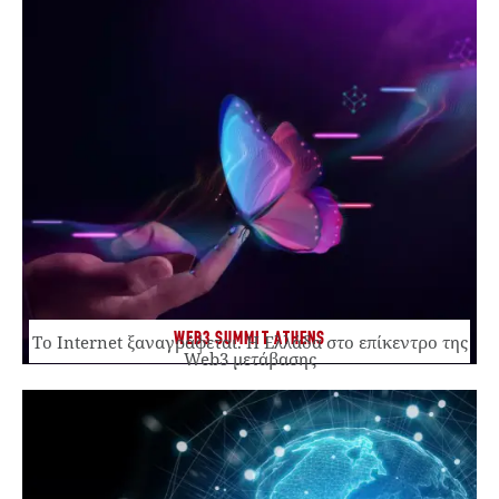
WEB3 SUMMIT ATHENS
Το Internet ξαναγράφεται. Η Ελλάδα στο επίκεντρο της
Web3 μετάβασης