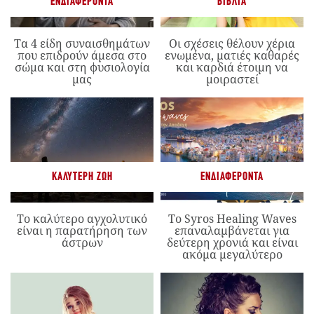
ΕΝΔΙΑΦΈΡΟΝΤΑ
ΒΙΒΛΊΑ
Τα 4 είδη συναισθημάτων
Οι σχέσεις θέλουν χέρια
που επιδρούν άμεσα στο
ενωμένα, ματιές καθαρές
σώμα και στη φυσιολογία
και καρδιά έτοιμη να
μας
μοιραστεί
ΚΑΛΎΤΕΡΗ ΖΩΉ
ΕΝΔΙΑΦΈΡΟΝΤΑ
Το καλύτερο αγχολυτικό
Το Syros Healing Waves
είναι η παρατήρηση των
επαναλαμβάνεται για
άστρων
δεύτερη χρονιά και είναι
ακόμα μεγαλύτερο