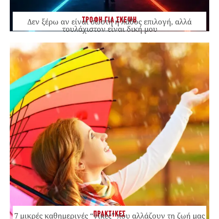
ΤΡΟΦΗ ΓΙΑ ΣΚΕΨΗ
Δεν ξέρω αν είναι σωστή ή λάθος επιλογή, αλλά
τουλάχιστον είναι δική μου
ΠΡΑΚΤΙΚΕΣ
7 μικρές καθημερινές “νίκες” που αλλάζουν τη ζωή μας