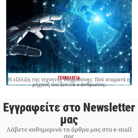
ΤΕΧΝΟΛΟΓΙΑ
Η εξέλιξη της τεχνητής νοημοσύνης: Πού σταματά η
μηχανή και ξεκινά ο άνθρωπος;
Εγγραφείτε στο Newsletter
μας
Λάβετε καθημερινά τα άρθρα μας στο e-mail
σας