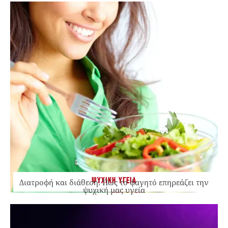
ΨΥΧΙΚΗ ΥΓΕΙΑ
Διατροφή και διάθεση: Πώς το φαγητό επηρεάζει την
ψυχική μας υγεία