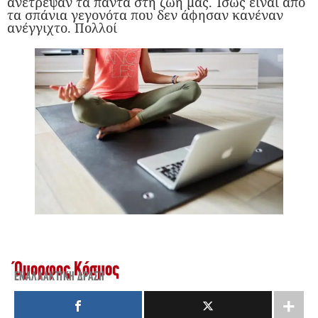
ανέτρεψαν τα πάντα στη ζωή μας. Ίσως είναι από
τα σπάνια γεγονότα που δεν άφησαν κανέναν
ανέγγιχτο. Πολλοί
Όμορφος Κόσμος
ΕΝΑΛΛΑΚΤΙΚΉ ΔΡΆΣΗ