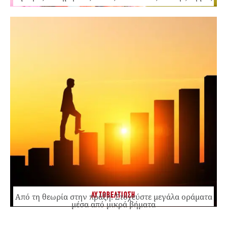
ΑΥΤΟΒΕΛΤΙΩΣΗ
Από τη θεωρία στην πράξη: Στοχεύστε μεγάλα οράματα
μέσα από μικρά βήματα