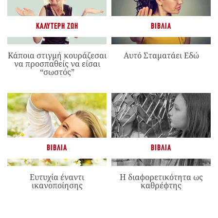
ΚΑΛΎΤΕΡΗ ΖΩΉ
ΒΙΒΛΊΑ
Κάποια στιγμή κουράζεσαι
Αυτό Σταματάει Εδώ
να προσπαθείς να είσαι
“σωστός”
ΒΙΒΛΊΑ
ΒΙΒΛΊΑ
Ευτυχία έναντι
Η διαφορετικότητα ως
ικανοποίησης
καθρέφτης