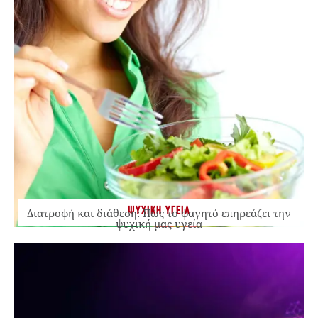
ΨΥΧΙΚΗ ΥΓΕΙΑ
Διατροφή και διάθεση: Πώς το φαγητό επηρεάζει την
ψυχική μας υγεία