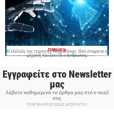
ΤΕΧΝΟΛΟΓΙΑ
Η εξέλιξη της τεχνητής νοημοσύνης: Πού σταματά η
μηχανή και ξεκινά ο άνθρωπος;
Εγγραφείτε στο Newsletter
μας
Λάβετε καθημερινά τα άρθρα μας στο e-mail
σας
ΠΟΛΙΤΙΚΗ ΠΡΟΣΤΑΣΙΑΣ ΑΠΟΡΡΗΤΟΥ