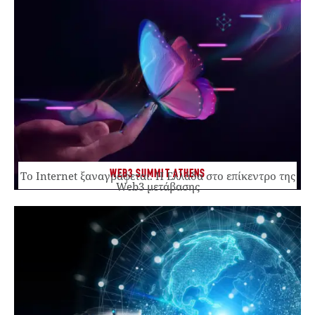
WEB3 SUMMIT ATHENS
Το Internet ξαναγράφεται. Η Ελλάδα στο επίκεντρο της
Web3 μετάβασης