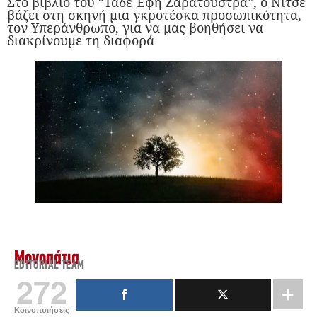
Στο βιβλίο του “Τάδε Έφη Ζαρατούστρα”, ο Νίτσε
βάζει στη σκηνή μια γκροτέσκα προσωπικότητα,
τον Υπεράνθρωπο, για να μας βοηθήσει να
διακρίνουμε τη διαφορά
Μονοπάτια
EDITORIAL TEAM
272
Κοινοποιήσεις