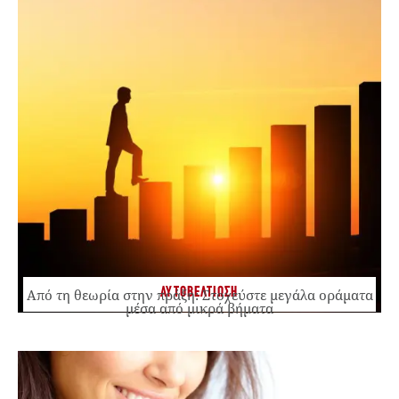
ΑΥΤΟΒΕΛΤΙΩΣΗ
Από τη θεωρία στην πράξη: Στοχεύστε μεγάλα οράματα
μέσα από μικρά βήματα