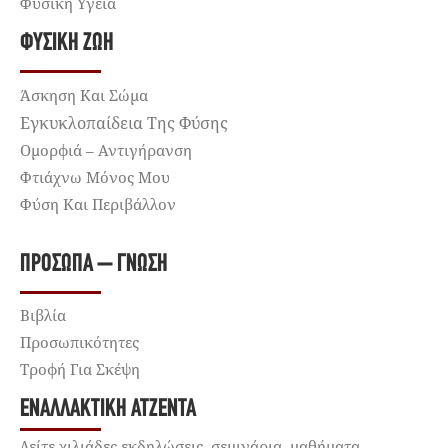
Φυσική Υγεία
ΦΥΣΙΚΉ ΖΩΉ
Άσκηση Και Σώμα
Εγκυκλοπαίδεια Της Φύσης
Ομορφιά – Αντιγήρανση
Φτιάχνω Μόνος Μου
Φύση Και Περιβάλλον
ΠΡΌΣΩΠΑ – ΓΝΏΣΗ
Βιβλία
Προσωπικότητες
Τροφή Για Σκέψη
ΕΝΑΛΛΑΚΤΙΚΉ ΑΤΖΈΝΤΑ
Δείτε χιλιάδες εκδηλώσεις, σεμινάρια, μαθήματα,