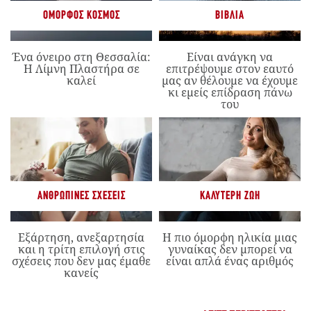
ΌΜΟΡΦΟΣ ΚΌΣΜΟΣ
ΒΙΒΛΊΑ
Ένα όνειρο στη Θεσσαλία:
Είναι ανάγκη να
Η Λίμνη Πλαστήρα σε
επιτρέψουμε στον εαυτό
καλεί
μας αν θέλουμε να έχουμε
κι εμείς επίδραση πάνω
του
ΑΝΘΡΏΠΙΝΕΣ ΣΧΈΣΕΙΣ
ΚΑΛΎΤΕΡΗ ΖΩΉ
Εξάρτηση, ανεξαρτησία
Η πιο όμορφη ηλικία μιας
και η τρίτη επιλογή στις
γυναίκας δεν μπορεί να
σχέσεις που δεν μας έμαθε
είναι απλά ένας αριθμός
κανείς