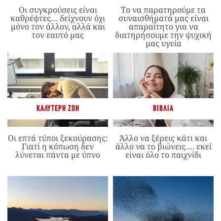
Οι συγκρούσεις είναι
Το να παρατηρούμε τα
καθρέφτες… δείχνουν όχι
συναισθήματά μας είναι
μόνο τον άλλον, αλλά και
απαραίτητο για να
τον εαυτό μας
διατηρήσουμε την ψυχική
μας υγεία
ΚΑΛΎΤΕΡΗ ΖΩΉ
ΒΙΒΛΊΑ
Οι επτά τύποι ξεκούρασης:
Άλλο να ξέρεις κάτι και
Γιατί η κόπωση δεν
άλλο να το βιώνεις…. εκεί
λύνεται πάντα με ύπνο
είναι όλο το παιχνίδι