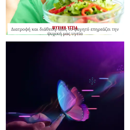
ΨΥΧΙΚΗ ΥΓΕΙΑ
Διατροφή και διάθεση: Πώς το φαγητό επηρεάζει την
ψυχική μας υγεία