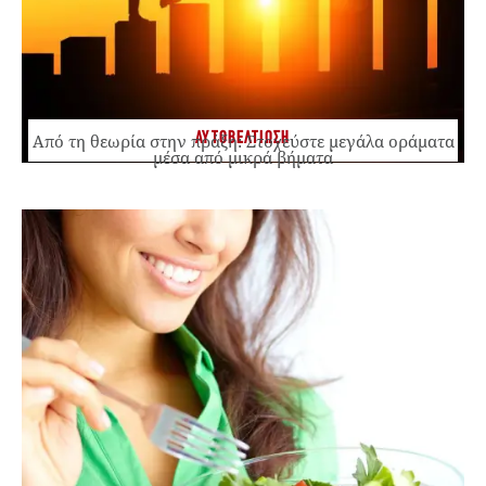
ΑΥΤΟΒΕΛΤΙΩΣΗ
Από τη θεωρία στην πράξη: Στοχεύστε μεγάλα οράματα
μέσα από μικρά βήματα