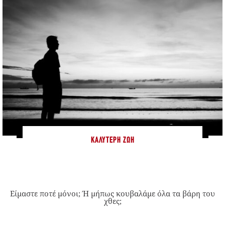
ΚΑΛΎΤΕΡΗ ΖΩΉ
Είμαστε ποτέ μόνοι; Ή μήπως κουβαλάμε όλα τα βάρη του
χθες;