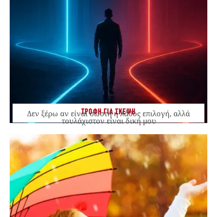
ΤΡΟΦΗ ΓΙΑ ΣΚΕΨΗ
Δεν ξέρω αν είναι σωστή ή λάθος επιλογή, αλλά
τουλάχιστον είναι δική μου