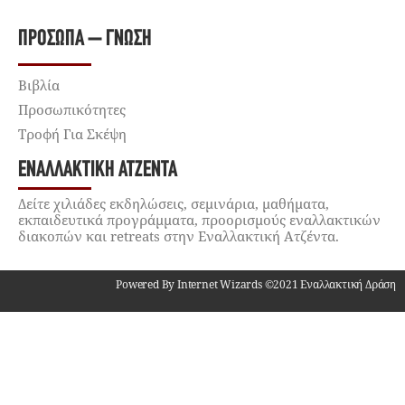
ΠΡΌΣΩΠΑ – ΓΝΏΣΗ
Βιβλία
Προσωπικότητες
Τροφή Για Σκέψη
ΕΝΑΛΛΑΚΤΙΚΉ ΑΤΖΈΝΤΑ
Δείτε χιλιάδες εκδηλώσεις, σεμινάρια, μαθήματα,
εκπαιδευτικά προγράμματα, προορισμούς εναλλακτικών
διακοπών και retreats στην Εναλλακτική Ατζέντα.
Powered By Internet Wizards ©2021 Εναλλακτική Δράση