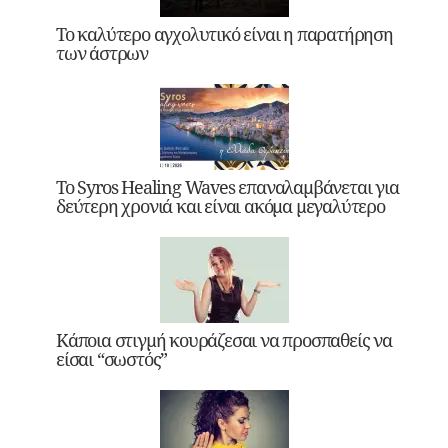
Το καλύτερο αγχολυτικό είναι η παρατήρηση
των άστρων
Το Syros Healing Waves επαναλαμβάνεται για
δεύτερη χρονιά και είναι ακόμα μεγαλύτερο
Κάποια στιγμή κουράζεσαι να προσπαθείς να
είσαι “σωστός”