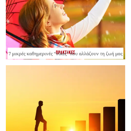
ΠΡΑΚΤΙΚΕΣ
7 μικρές καθημερινές “νίκες” που αλλάζουν τη ζωή μας