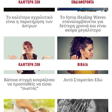
ΚΑΛΎΤΕΡΗ ΖΩΉ
ΕΝΔΙΑΦΈΡΟΝΤΑ
Το καλύτερο αγχολυτικό
Το Syros Healing Waves
είναι η παρατήρηση των
επαναλαμβάνεται για
άστρων
δεύτερη χρονιά και είναι
ακόμα μεγαλύτερο
ΚΑΛΎΤΕΡΗ ΖΩΉ
ΒΙΒΛΊΑ
Κάποια στιγμή κουράζεσαι
Αυτό Σταματάει Εδώ
να προσπαθείς να είσαι
“σωστός”