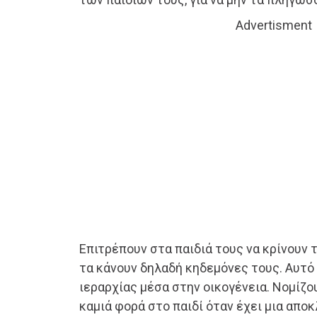
Advertisment
Επιτρέπουν στα παιδιά τους να κρίνουν 
τα κάνουν δηλαδή κηδεμόνες τους. Αυτό
ιεραρχίας μέσα στην οικογένεια. Νομίζο
καμιά φορά στο παιδί όταν έχει μια απο