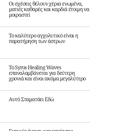
Οι σχέσεις θέλουν χέρια ενωμένα,
ματιές καθαρές και καρδιά έτοιμη να
μοιραστεί
Το καλύτερο αγχολυτικό είναι η
παρατήρηση των άστρων
Το Syros Healing Waves
επαναλαμβάνεται για δεύτερη
χρονιά και είναι ακόμα μεγαλύτερο
Αυτό Σταματάει Εδώ