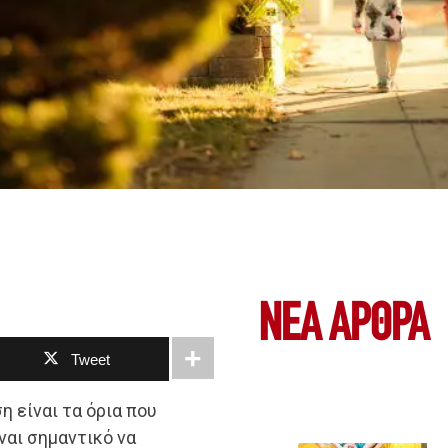
ΝΕΑ ΆΡΘΡΑ
Tweet
 είναι τα όρια που
ίναι σημαντικό να