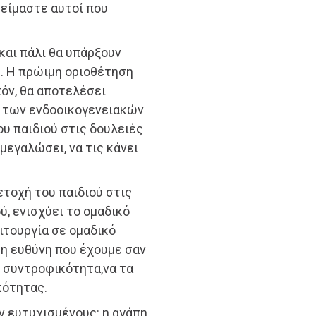
 είμαστε αυτοί που
και πάλι θα υπάρξουν
ς. Η πρώιμη οριοθέτηση
πόν, θα αποτελέσει
α των ενδοοικογενειακών
υ παιδιού στις δουλειές
 μεγαλώσει, να τις κάνει
ετοχή του παιδιού στις
, ενισχύει το ομαδικό
ειτουργία σε ομαδικό
ρη ευθύνη που έχουμε σαν
ν συντροφικότητα,να τα
κότητας.
υν ευτυχισμένους: η αγάπη,