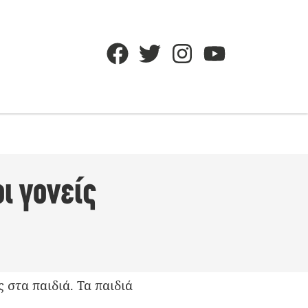
ι γονείς
 στα παιδιά. Τα παιδιά