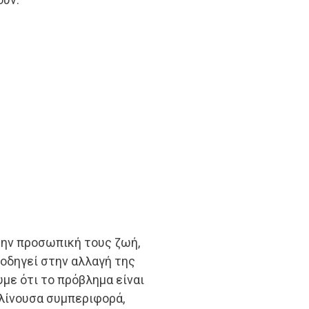
την προσωπική τους ζωή,
 οδηγεί στην αλλαγή της
υμε ότι το πρόβλημα είναι
κλίνουσα συμπεριφορά,