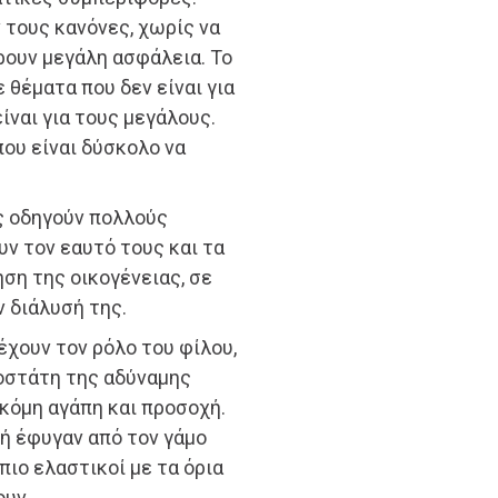
 τους κανόνες, χωρίς να
ρουν μεγάλη ασφάλεια. Το
ε θέματα που δεν είναι για
είναι για τους μεγάλους.
που είναι δύσκολο να
ς οδηγούν πολλούς
ν τον εαυτό τους και τα
ηση της οικογένειας, σε
 διάλυσή της.
έχουν τον ρόλο του φίλου,
οστάτη της αδύναμης
ακόμη αγάπη και προσοχή.
ή έφυγαν από τον γάμο
 πιο ελαστικοί με τα όρια
ουν.