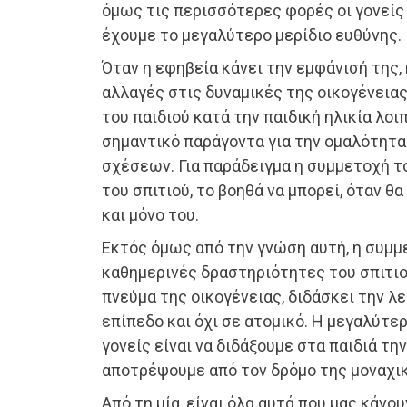
όμως τις περισσότερες φορές οι γονείς
έχουμε το μεγαλύτερο μερίδιο ευθύνης.
Όταν η εφηβεία κάνει την εμφάνισή της, 
αλλαγές στις δυναμικές της οικογένεια
του παιδιού κατά την παιδική ηλικία λοι
σημαντικό παράγοντα για την ομαλότητ
σχέσεων. Για παράδειγμα η συμμετοχή το
του σπιτιού, το βοηθά να μπορεί, όταν θα
και μόνο του.
Εκτός όμως από την γνώση αυτή, η συμμ
καθημερινές δραστηριότητες του σπιτιού
πνεύμα της οικογένειας, διδάσκει την λ
επίπεδο και όχι σε ατομικό. Η μεγαλύτε
γονείς είναι να διδάξουμε στα παιδιά τη
αποτρέψουμε από τον δρόμο της μοναχι
Από τη μία, είναι όλα αυτά που μας κάνο