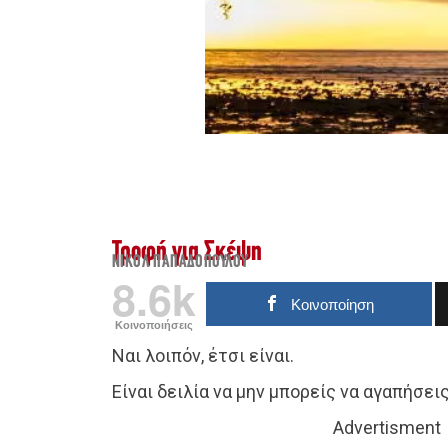
Τροφή για Σκέψη
ΝΙΚΌΛ ΠΑΠΑΔΟΠΟΎΛΟΥ
8.6k
Κοινοποίηση
Κοινοποιήσεις
Ναι λοιπόν, έτσι είναι.
Είναι δειλία να μην μπορείς να αγαπήσεις
Advertisment