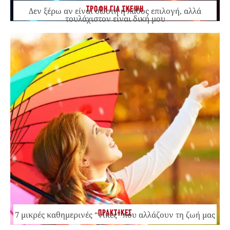
ΤΡΟΦΗ ΓΙΑ ΣΚΕΨΗ
Δεν ξέρω αν είναι σωστή ή λάθος επιλογή, αλλά
τουλάχιστον είναι δική μου
ΠΡΑΚΤΙΚΕΣ
7 μικρές καθημερινές “νίκες” που αλλάζουν τη ζωή μας