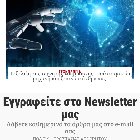
ΤΕΧΝΟΛΟΓΙΑ
Η εξέλιξη της τεχνητής νοημοσύνης: Πού σταματά η
μηχανή και ξεκινά ο άνθρωπος;
Εγγραφείτε στο Newsletter
μας
Λάβετε καθημερινά τα άρθρα μας στο e-mail
σας
ΠΟΛΙΤΙΚΗ ΠΡΟΣΤΑΣΙΑΣ ΑΠΟΡΡΗΤΟΥ