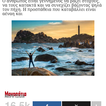
Ο άνθρωπος είναι γεννημένος να βάζει στόχους,
να τους κατακτά και να συνεχίζει βάζοντας ψηλά
τον πήχη. Η προσπάθεια που καταβάλλει είναι
αέναη και
Μονοπάτια
ΜΑΊΡΗ ΤΣΙΧΛΉ
16.5k