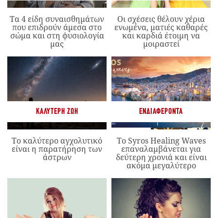
Τα 4 είδη συναισθημάτων
Οι σχέσεις θέλουν χέρια
που επιδρούν άμεσα στο
ενωμένα, ματιές καθαρές
σώμα και στη φυσιολογία
και καρδιά έτοιμη να
μας
μοιραστεί
ΚΑΛΎΤΕΡΗ ΖΩΉ
ΕΝΔΙΑΦΈΡΟΝΤΑ
Το καλύτερο αγχολυτικό
Το Syros Healing Waves
είναι η παρατήρηση των
επαναλαμβάνεται για
άστρων
δεύτερη χρονιά και είναι
ακόμα μεγαλύτερο