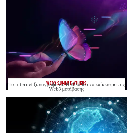
WEB3 SUMMIT ATHENS
Το Internet ξαναγράφεται. Η Ελλάδα στο επίκεντρο της
Web3 μετάβασης