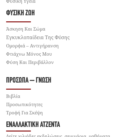
Φυσική Υγεία
ΦΥΣΙΚΉ ΖΩΉ
Άσκηση Και Σώμα
Εγκυκλοπαίδεια Της Φύσης
Ομορφιά – Αντιγήρανση
Φτιάχνω Μόνος Μου
Φύση Και Περιβάλλον
ΠΡΌΣΩΠΑ – ΓΝΏΣΗ
Βιβλία
Προσωπικότητες
Τροφή Για Σκέψη
ΕΝΑΛΛΑΚΤΙΚΉ ΑΤΖΈΝΤΑ
Δείτε χιλιάδες εκδηλώσεις, σεμινάρια, μαθήματα,