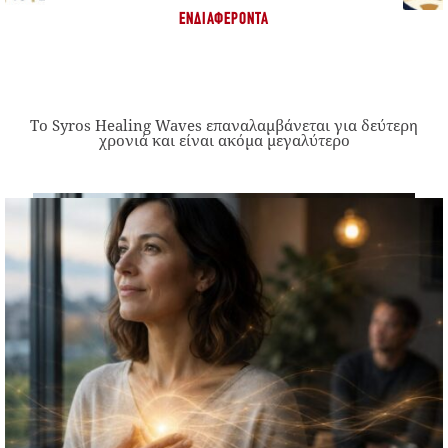
ΕΝΔΙΑΦΈΡΟΝΤΑ
Το Syros Healing Waves επαναλαμβάνεται για δεύτερη
χρονιά και είναι ακόμα μεγαλύτερο