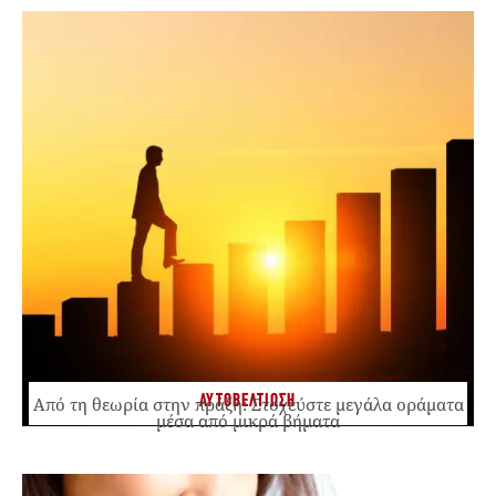
ΑΥΤΟΒΕΛΤΙΩΣΗ
Από τη θεωρία στην πράξη: Στοχεύστε μεγάλα οράματα
μέσα από μικρά βήματα