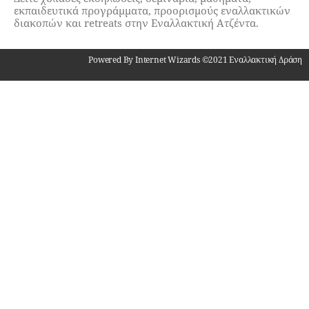
εκπαιδευτικά προγράμματα, προορισμούς εναλλακτικών
διακοπών και retreats στην Εναλλακτική Ατζέντα.
Powered By Internet Wizards ©2021 Εναλλακτική Δράση