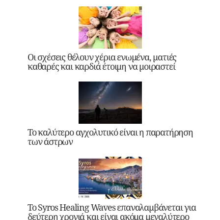
Οι σχέσεις θέλουν χέρια ενωμένα, ματιές
καθαρές και καρδιά έτοιμη να μοιραστεί
Το καλύτερο αγχολυτικό είναι η παρατήρηση
των άστρων
Το Syros Healing Waves επαναλαμβάνεται για
δεύτερη χρονιά και είναι ακόμα μεγαλύτερο