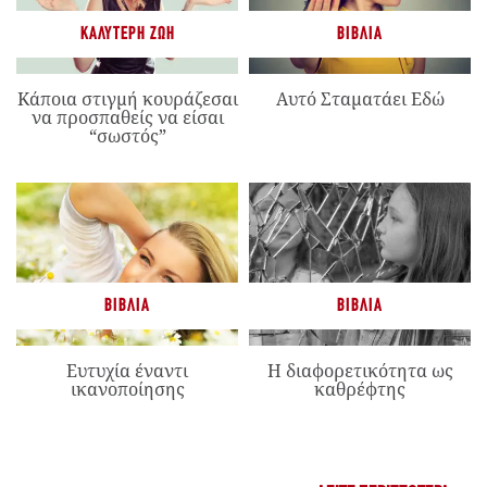
ΚΑΛΎΤΕΡΗ ΖΩΉ
ΒΙΒΛΊΑ
Κάποια στιγμή κουράζεσαι
Αυτό Σταματάει Εδώ
να προσπαθείς να είσαι
“σωστός”
ΒΙΒΛΊΑ
ΒΙΒΛΊΑ
Ευτυχία έναντι
Η διαφορετικότητα ως
ικανοποίησης
καθρέφτης