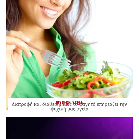
ΨΥΧΙΚΗ ΥΓΕΙΑ
Διατροφή και διάθεση: Πώς το φαγητό επηρεάζει την
ψυχική μας υγεία