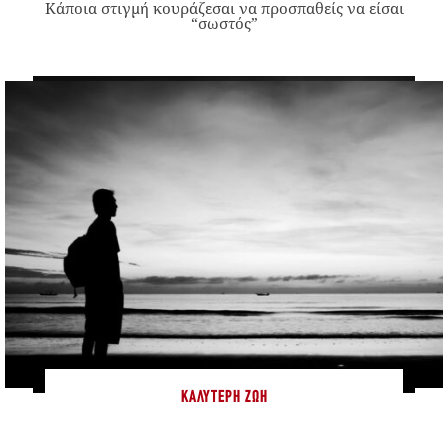
Κάποια στιγμή κουράζεσαι να προσπαθείς να είσαι
“σωστός”
ΚΑΛΎΤΕΡΗ ΖΩΉ