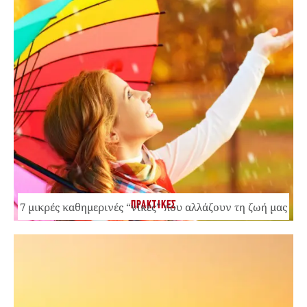
ΠΡΑΚΤΙΚΕΣ
7 μικρές καθημερινές “νίκες” που αλλάζουν τη ζωή μας