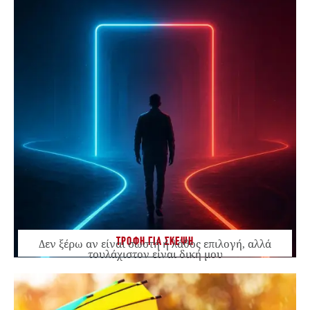
ΤΡΟΦΗ ΓΙΑ ΣΚΕΨΗ
Δεν ξέρω αν είναι σωστή ή λάθος επιλογή, αλλά
τουλάχιστον είναι δική μου