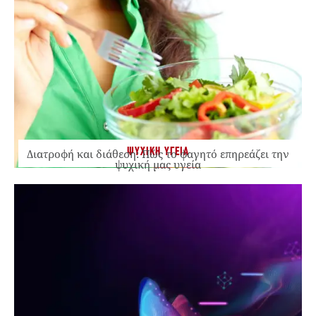
ΨΥΧΙΚΗ ΥΓΕΙΑ
Διατροφή και διάθεση: Πώς το φαγητό επηρεάζει την
ψυχική μας υγεία