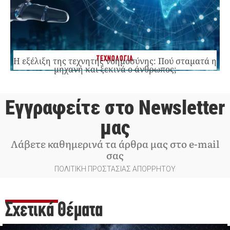
ΤΕΧΝΟΛΟΓΙΑ
Η εξέλιξη της τεχνητής νοημοσύνης: Πού σταματά η
μηχανή και ξεκινά ο άνθρωπος;
Εγγραφείτε στο Newsletter
μας
Λάβετε καθημερινά τα άρθρα μας στο e-mail
σας
ΠΟΛΙΤΙΚΗ ΠΡΟΣΤΑΣΙΑΣ ΑΠΟΡΡΗΤΟΥ
Σχετικά Θέματα