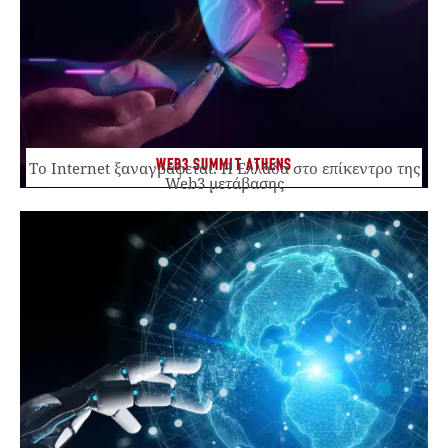
WEB3 SUMMIT ATHENS
Το Internet ξαναγράφεται. Η Ελλάδα στο επίκεντρο της
Web3 μετάβασης