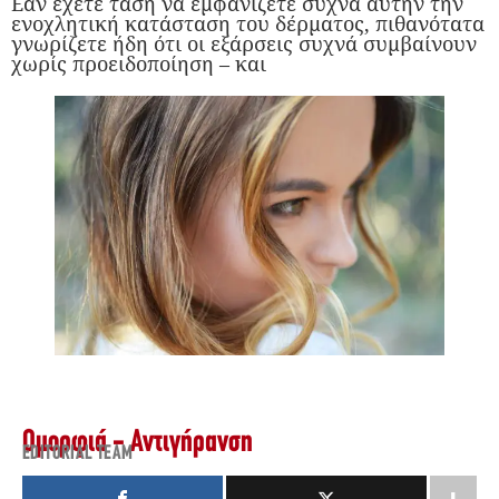
Εάν έχετε τάση να εμφανίζετε συχνά αυτήν την
ενοχλητική κατάσταση του δέρματος, πιθανότατα
γνωρίζετε ήδη ότι οι εξάρσεις συχνά συμβαίνουν
χωρίς προειδοποίηση – και
Ομορφιά - Αντιγήρανση
EDITORIAL TEAM