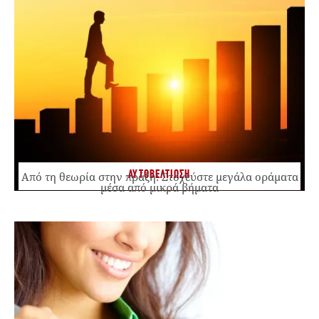
ΑΥΤΟΒΕΛΤΙΩΣΗ
Από τη θεωρία στην πράξη: Στοχεύστε μεγάλα οράματα
μέσα από μικρά βήματα