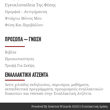
Εγκυκλοπαίδεια Της Φύσης
Ομορφιά – Αντιγήρανση
Φτιάχνω Μόνος Μου
Φύση Και Περιβάλλον
ΠΡΌΣΩΠΑ – ΓΝΏΣΗ
Βιβλία
Προσωπικότητες
Τροφή Για Σκέψη
ΕΝΑΛΛΑΚΤΙΚΉ ΑΤΖΈΝΤΑ
Δείτε χιλιάδες εκδηλώσεις, σεμινάρια, μαθήματα,
εκπαιδευτικά προγράμματα, προορισμούς εναλλακτικών
διακοπών και retreats στην Εναλλακτική Ατζέντα.
Powered By Internet Wizards ©2021 Εναλλακτική Δράση