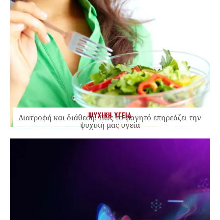
ΨΥΧΙΚΗ ΥΓΕΙΑ
Διατροφή και διάθεση: Πώς το φαγητό επηρεάζει την
ψυχική μας υγεία