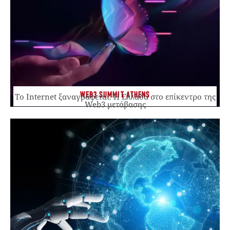
WEB3 SUMMIT ATHENS
Το Internet ξαναγράφεται. Η Ελλάδα στο επίκεντρο της
Web3 μετάβασης