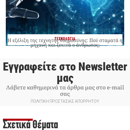
ΤΕΧΝΟΛΟΓΙΑ
Η εξέλιξη της τεχνητής νοημοσύνης: Πού σταματά η
μηχανή και ξεκινά ο άνθρωπος;
Εγγραφείτε στο Newsletter
μας
Λάβετε καθημερινά τα άρθρα μας στο e-mail
σας
ΠΟΛΙΤΙΚΗ ΠΡΟΣΤΑΣΙΑΣ ΑΠΟΡΡΗΤΟΥ
Σχετικά Θέματα