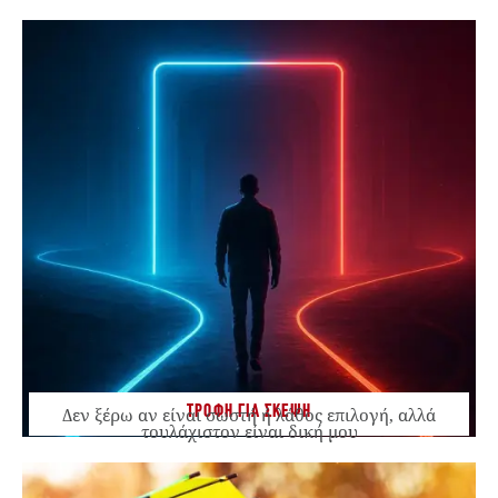
ΤΡΟΦΗ ΓΙΑ ΣΚΕΨΗ
Δεν ξέρω αν είναι σωστή ή λάθος επιλογή, αλλά
τουλάχιστον είναι δική μου