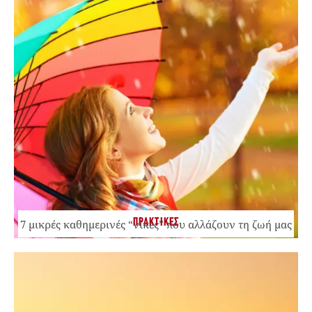
ΠΡΑΚΤΙΚΕΣ
7 μικρές καθημερινές “νίκες” που αλλάζουν τη ζωή μας