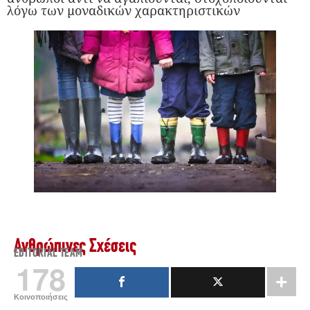
λόγω των μοναδικών χαρακτηριστικών
Ανθρώπινες Σχέσεις
EDITORIAL TEAM
178
Κοινοποιήσεις