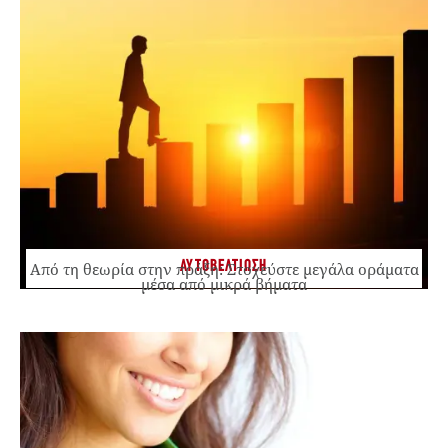
ΑΥΤΟΒΕΛΤΙΩΣΗ
Από τη θεωρία στην πράξη: Στοχεύστε μεγάλα οράματα
μέσα από μικρά βήματα