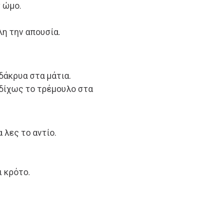
 ώμο.
λη την απουσία.
δάκρυα στα μάτια.
, δίχως το τρέμουλο στα
α λες το αντίο.
ι κρότο.