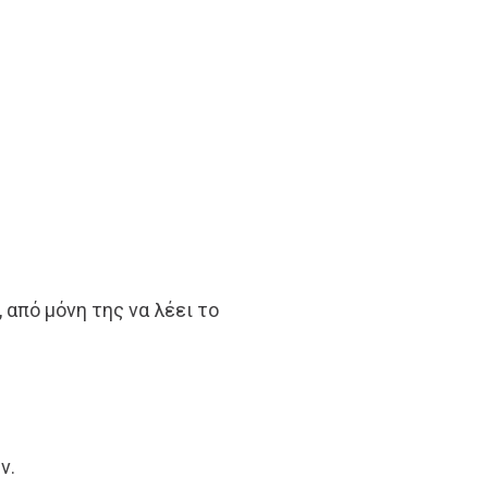
 από μόνη της να λέει το
ν.