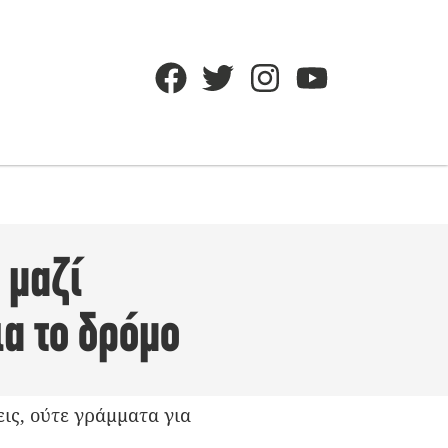
 μαζί
α το δρόμο
εις, ούτε γράμματα για