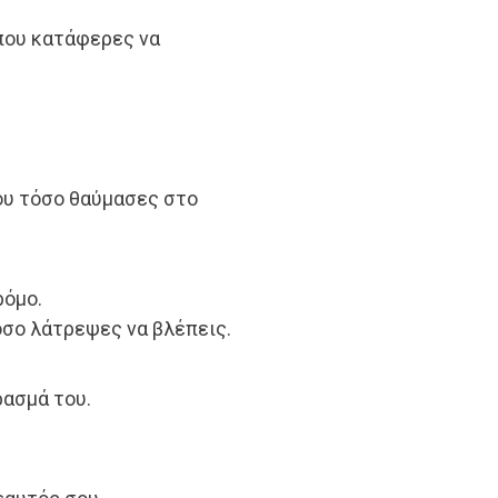
που κατάφερες να
ου τόσο θαύμασες στο
ρόμο.
όσο λάτρεψες να βλέπεις.
ρασμά του.