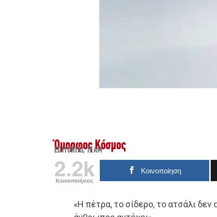
Όμορφος Κόσμος
EDITORIAL TEAM
2.2k
Κοινοποίηση
Κοινοποιήσεις
«Η πέτρα, το σίδερο, το ατσάλι δεν 