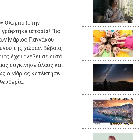
ον Όλυμπο (στην
 γράφτηκε ιστορία! Πιο
ων Μάριος Γιαννάκου
νού της χώρας. Βέβαια,
ριος έχει ανέβει σε αυτό
μας συγκίνησε όλους και
πως ο Μάριος κατέκτησε
λευθερία.