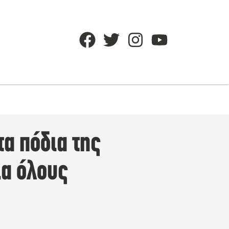
α πόδια της
ια όλους