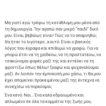
Μα γιατί εγώ τρέφω τη κατάθλιψη μου μέσα από
τη δημιουργία. Την αγαπώ σαν μικρό “παιδί” δικό
μου. Είναι, βεβαίως είναι! Πώς να το απαρνηθώ;
Θα ήταν το λιγότερο…κουτό. Είναι ο βασικός
λόγος που έγραφα και επιθυμώ να γραφώ. Για να
μπορώ έτσι να τη χαϊδεύω, να τη προστατεύω, να
τσακώνομαι φορές μαζί της και εντέλει να τη
φροντίζω όπως θέλω! Γραφώ και ψυχαναλύομαι
μαζί. Αν λοιπόν την έμπνευσή μου χάσω, τι θα μου
έχει απομείνει προκειμένου μαζί της έντεχνα να
συνεχίσω να πορεύομαι;
Ένα κενό. Ναι… Ένα καλά εδραιωμένο και
απλωμένο σε όλα τα κομμάτια της ζωής μου,