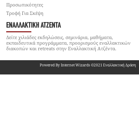
Προσωπικότητες
Τροφή Για Σκέψη
ΕΝΑΛΛΑΚΤΙΚΉ ΑΤΖΈΝΤΑ
Δείτε χιλιάδες εκδηλώσεις, σεμινάρια, μαθήματα,
εκπαιδευτικά προγράμματα, προορισμούς εναλλακτικών
διακοπών και retreats στην Εναλλακτική Ατζέντα.
Powered By Internet Wizards ©2021 Εναλλακτική Δράση