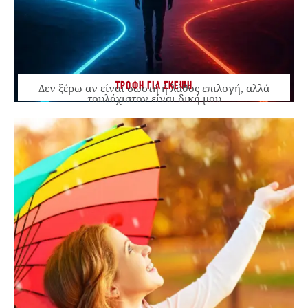
ΤΡΟΦΗ ΓΙΑ ΣΚΕΨΗ
Δεν ξέρω αν είναι σωστή ή λάθος επιλογή, αλλά
τουλάχιστον είναι δική μου