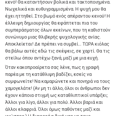
κενό! Θα καταντήσουν βολικά και τακτοποιημένα.
Νωχελικά και ευθυγραμμισμένα. Η ψυχή μου θα
έχει ηττηθεί. Στο βωμό ενός απέραντου κενού! Η
έλλειψη δημιουργίας θα εφάπτεται πια του
συμπεράσματος όλων εκείνων, που τη καθιστούν
συνώνυμο μιας θλιβερής ψυχολογικής ανίας.
Αποκλείεται! Δε πρέπει να συμβεί… ΤΩΡΑ κιόλας
θα βάλω αυτές εδώ τις σκέψεις, σε χαρτί. Θα τις
στείλω όπου αντέχω ξανά, μαζί με μια ευχή.
Όταν κακοπροαίρετα σας λένε, πως η γραφή
παρέα με τη κατάθλιψη βαδίζει, εσείς να
συμφωνείτε! Να καμαρώνετε και πονηρά να τους
χαμογελάτε! (Αν μη τι άλλο, όλοι οι άνθρωποι δεν
έχουν κάποια στιγμή ως καταθλιπτικοί υπάρξει;
Άλλοι για λίγο, άλλοι για πολύ. Άλλοι βαριά και
άλλοι ελαφριά. Όλοι όμως παθόντες μαζί και