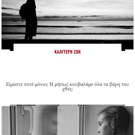
ΚΑΛΎΤΕΡΗ ΖΩΉ
Είμαστε ποτέ μόνοι; Ή μήπως κουβαλάμε όλα τα βάρη του
χθες;