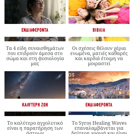
ΕΝΔΙΑΦΈΡΟΝΤΑ
ΒΙΒΛΊΑ
Τα 4 είδη συναισθημάτων
Οι σχέσεις θέλουν χέρια
που επιδρούν άμεσα στο
ενωμένα, ματιές καθαρές
σώμα και στη φυσιολογία
και καρδιά έτοιμη να
μας
μοιραστεί
ΚΑΛΎΤΕΡΗ ΖΩΉ
ΕΝΔΙΑΦΈΡΟΝΤΑ
Το καλύτερο αγχολυτικό
Το Syros Healing Waves
είναι η παρατήρηση των
επαναλαμβάνεται για
άστρων
δεύτερη χρονιά και είναι