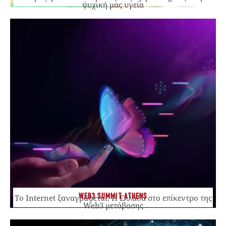
ψυχική μας υγεία
WEB3 SUMMIT ATHENS
Το Internet ξαναγράφεται. Η Ελλάδα στο επίκεντρο της
Web3 μετάβασης