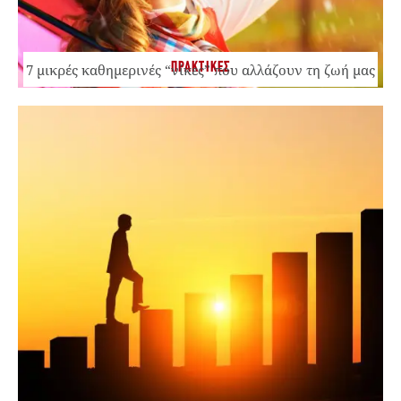
ΠΡΑΚΤΙΚΕΣ
7 μικρές καθημερινές “νίκες” που αλλάζουν τη ζωή μας