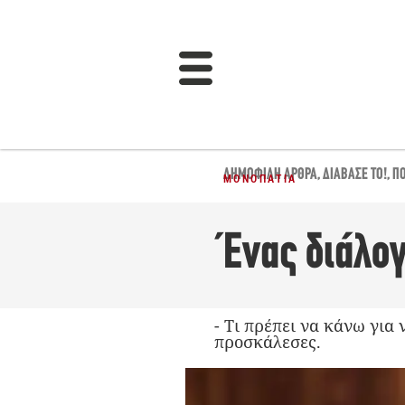
ΔΗΜΟΦΙΛΉ ΆΡΘΡΑ
,
ΔΙΆΒΑΣΈ ΤΟ!
,
Π
ΜΟΝΟΠΆΤΙΑ
Ένας διάλο
- Tι πρέπει να κάνω για 
προσκάλεσες.