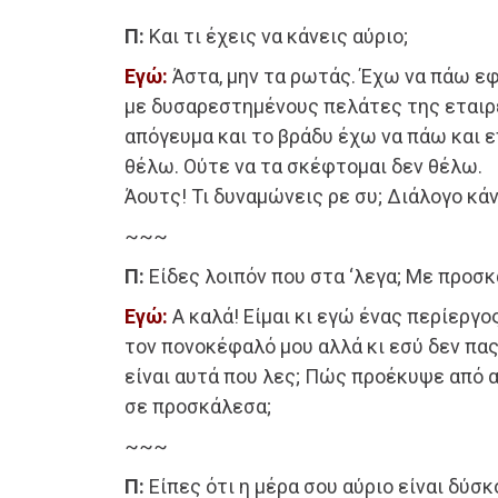
Π:
Και τι έχεις να κάνεις αύριο;
Εγώ:
Άστα, μην τα ρωτάς. Έχω να πάω ε
με δυσαρεστημένους πελάτες της εταιρε
απόγευμα και το βράδυ έχω να πάω και 
θέλω. Ούτε να τα σκέφτομαι δεν θέλω.
Άουτς! Τι δυναμώνεις ρε συ; Διάλογο κάν
~~~
Π:
Είδες λοιπόν που στα ‘λεγα; Με προσκ
Εγώ:
Α καλά! Είμαι κι εγώ ένας περίεργ
τον πονοκέφαλό μου αλλά κι εσύ δεν πας
είναι αυτά που λες; Πώς προέκυψε από α
σε προσκάλεσα;
~~~
Π:
Είπες ότι η μέρα σου αύριο είναι δύσκ