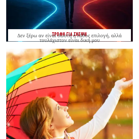
ΤΡΟΦΗ ΓΙΑ ΣΚΕΨΗ
Δεν ξέρω αν είναι σωστή ή λάθος επιλογή, αλλά
τουλάχιστον είναι δική μου