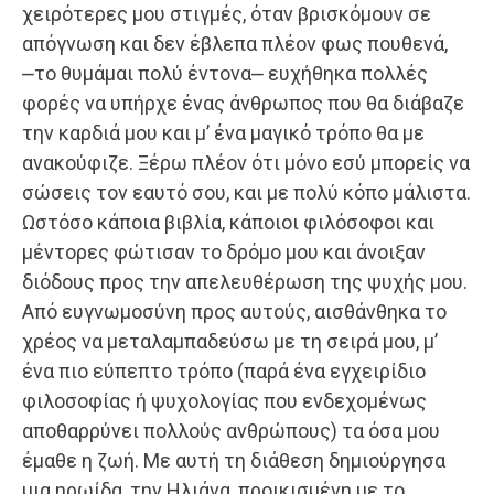
χειρότερες μου στιγμές, όταν βρισκόμουν σε
απόγνωση και δεν έβλεπα πλέον φως πουθενά,
⎼το θυμάμαι πολύ έντονα⎼ ευχήθηκα πολλές
φορές να υπήρχε ένας άνθρωπος που θα διάβαζε
την καρδιά μου και μ’ ένα μαγικό τρόπο θα με
ανακούφιζε. Ξέρω πλέον ότι μόνο εσύ μπορείς να
σώσεις τον εαυτό σου, και με πολύ κόπο μάλιστα.
Ωστόσο κάποια βιβλία, κάποιοι φιλόσοφοι και
μέντορες φώτισαν το δρόμο μου και άνοιξαν
διόδους προς την απελευθέρωση της ψυχής μου.
Από ευγνωμοσύνη προς αυτούς, αισθάνθηκα το
χρέος να μεταλαμπαδεύσω με τη σειρά μου, μ’
ένα πιο εύπεπτο τρόπο (παρά ένα εγχειρίδιο
φιλοσοφίας ή ψυχολογίας που ενδεχομένως
αποθαρρύνει πολλούς ανθρώπους) τα όσα μου
έμαθε η ζωή. Με αυτή τη διάθεση δημιούργησα
μια ηρωίδα, την Ηλιάνα, προικισμένη με το