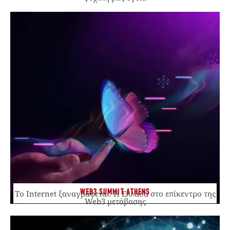
WEB3 SUMMIT ATHENS
Το Internet ξαναγράφεται. Η Ελλάδα στο επίκεντρο της
Web3 μετάβασης