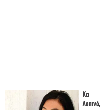
Κα
Λοπινό,