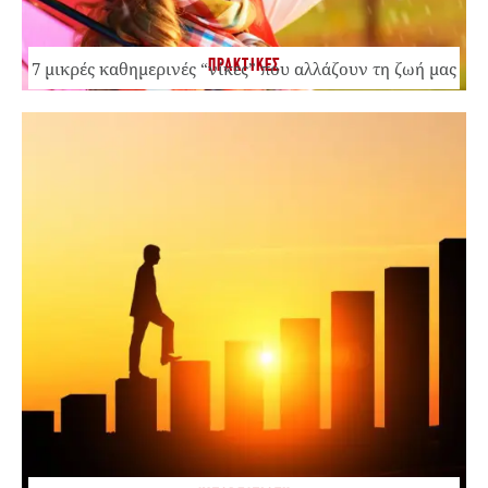
ΠΡΑΚΤΙΚΕΣ
7 μικρές καθημερινές “νίκες” που αλλάζουν τη ζωή μας