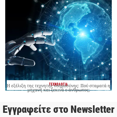
ΤΕΧΝΟΛΟΓΙΑ
Η εξέλιξη της τεχνητής νοημοσύνης: Πού σταματά η
μηχανή και ξεκινά ο άνθρωπος;
Εγγραφείτε στο Newsletter