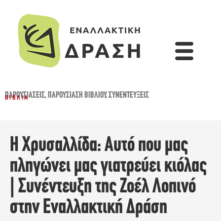
ΠΑΡΟΥΣΙΆΣΕΙΣ
,
ΠΑΡΟΥΣΊΑΣΗ ΒΙΒΛΊΟΥ
,
ΣΥΝΕΝΤΕΎΞΕΙΣ
ΒΙΒΛΊΑ
Η Χρυσαλλίδα: Αυτό που μας
πληγώνει μας γιατρεύει κιόλας
| Συνέντευξη της Ζοέλ Λοπινό
στην Εναλλακτική Δράση