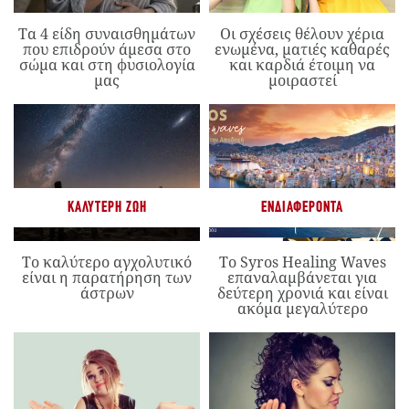
Τα 4 είδη συναισθημάτων
Οι σχέσεις θέλουν χέρια
που επιδρούν άμεσα στο
ενωμένα, ματιές καθαρές
σώμα και στη φυσιολογία
και καρδιά έτοιμη να
μας
μοιραστεί
ΚΑΛΎΤΕΡΗ ΖΩΉ
ΕΝΔΙΑΦΈΡΟΝΤΑ
Το καλύτερο αγχολυτικό
Το Syros Healing Waves
είναι η παρατήρηση των
επαναλαμβάνεται για
άστρων
δεύτερη χρονιά και είναι
ακόμα μεγαλύτερο