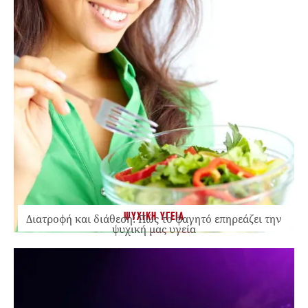
ΨΥΧΙΚΗ ΥΓΕΙΑ
Διατροφή και διάθεση: Πώς το φαγητό επηρεάζει την
ψυχική μας υγεία