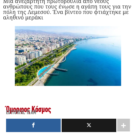
Μια ανεξάρτητη πρωτοβουλία από νέους
ανθρώπους που τους ένωσε η αγάπη τους για την
πόλη της Λεμεσού. Ένα βίντεο που φτιάχτηκε με
αληθινό μεράκι
Όμορφος Κόσμος
EDITORIAL TEAM