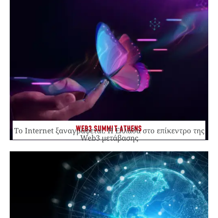
WEB3 SUMMIT ATHENS
Το Internet ξαναγράφεται. Η Ελλάδα στο επίκεντρο της
Web3 μετάβασης