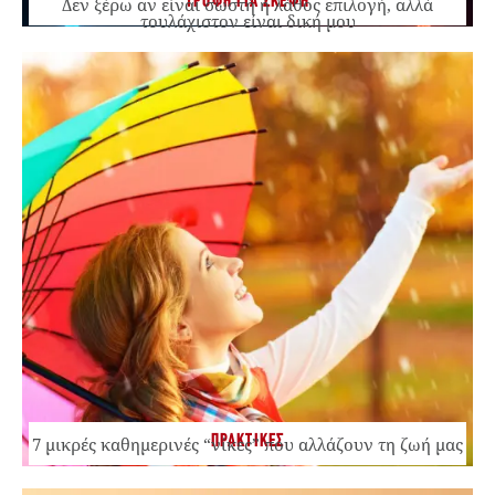
ΤΡΟΦΗ ΓΙΑ ΣΚΕΨΗ
Δεν ξέρω αν είναι σωστή ή λάθος επιλογή, αλλά
τουλάχιστον είναι δική μου
ΠΡΑΚΤΙΚΕΣ
7 μικρές καθημερινές “νίκες” που αλλάζουν τη ζωή μας