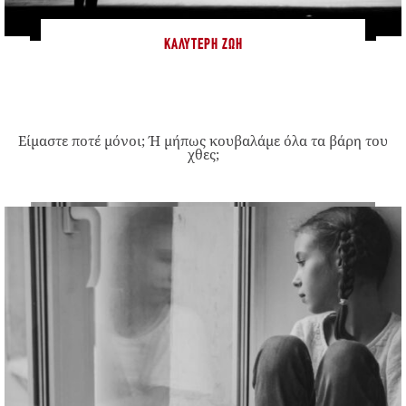
ΚΑΛΎΤΕΡΗ ΖΩΉ
Είμαστε ποτέ μόνοι; Ή μήπως κουβαλάμε όλα τα βάρη του
χθες;