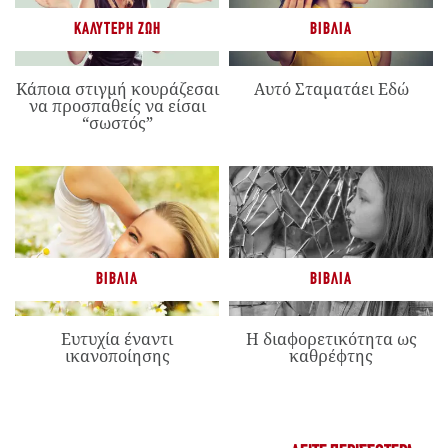
ΚΑΛΎΤΕΡΗ ΖΩΉ
ΒΙΒΛΊΑ
Κάποια στιγμή κουράζεσαι
Αυτό Σταματάει Εδώ
να προσπαθείς να είσαι
“σωστός”
ΒΙΒΛΊΑ
ΒΙΒΛΊΑ
Ευτυχία έναντι
Η διαφορετικότητα ως
ικανοποίησης
καθρέφτης