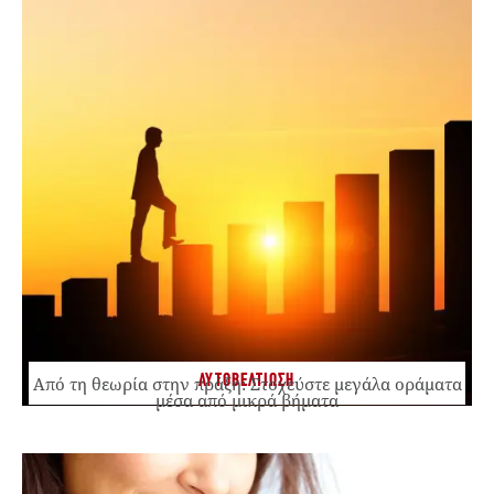
ΑΥΤΟΒΕΛΤΙΩΣΗ
Από τη θεωρία στην πράξη: Στοχεύστε μεγάλα οράματα
μέσα από μικρά βήματα