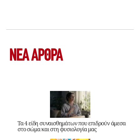
ΝΕΑ ΆΡΘΡΑ
Τα 4 είδη συναισθημάτων που επιδρούν άμεσα
στο σώμα και στη φυσιολογία μας