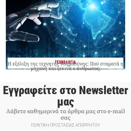
ΤΕΧΝΟΛΟΓΙΑ
Η εξέλιξη της τεχνητής νοημοσύνης: Πού σταματά η
μηχανή και ξεκινά ο άνθρωπος;
Εγγραφείτε στο Newsletter
μας
Λάβετε καθημερινά τα άρθρα μας στο e-mail
σας
ΠΟΛΙΤΙΚΗ ΠΡΟΣΤΑΣΙΑΣ ΑΠΟΡΡΗΤΟΥ