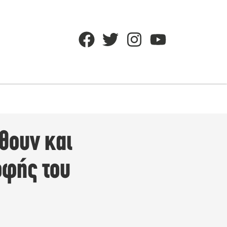
θουν και
οφής του