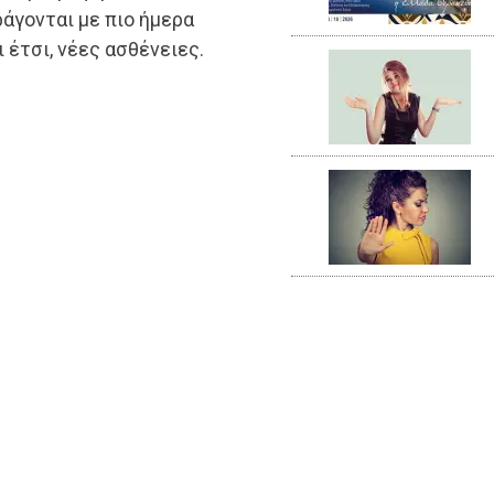
άγονται με πιο ήμερα
ι έτσι, νέες ασθένειες.