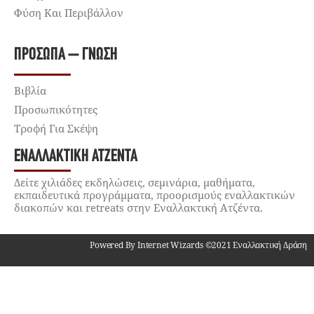
Φύση Και Περιβάλλον
ΠΡΌΣΩΠΑ – ΓΝΏΣΗ
Βιβλία
Προσωπικότητες
Τροφή Για Σκέψη
ΕΝΑΛΛΑΚΤΙΚΉ ΑΤΖΈΝΤΑ
Δείτε χιλιάδες εκδηλώσεις, σεμινάρια, μαθήματα,
εκπαιδευτικά προγράμματα, προορισμούς εναλλακτικών
διακοπών και retreats στην Εναλλακτική Ατζέντα.
Powered By Internet Wizards ©2021 Εναλλακτική Δράση