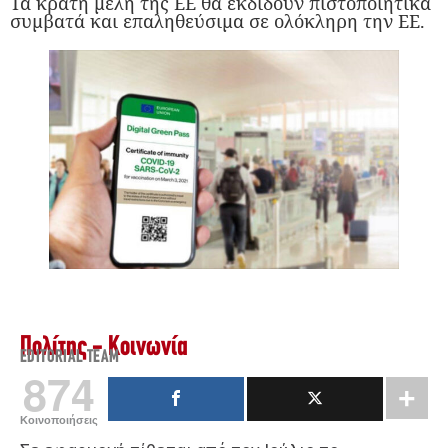
Τα κράτη μέλη της ΕΕ θα εκδίδουν πιστοποιητικά
συμβατά και επαληθεύσιμα σε ολόκληρη την ΕΕ.
Πολίτης - Κοινωνία
EDITORIAL TEAM
874
Κοινοποιήσεις