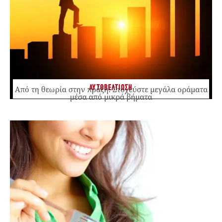
ΑΥΤΟΒΕΛΤΙΩΣΗ
Από τη θεωρία στην πράξη: Στοχεύστε μεγάλα οράματα
μέσα από μικρά βήματα