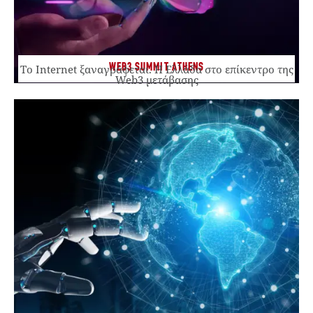
WEB3 SUMMIT ATHENS
Το Internet ξαναγράφεται. Η Ελλάδα στο επίκεντρο της
Web3 μετάβασης