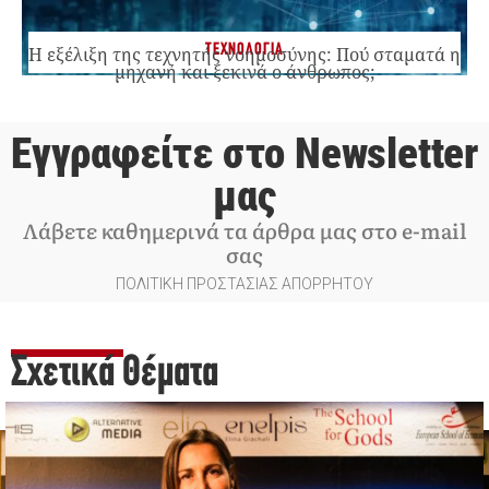
ΤΕΧΝΟΛΟΓΙΑ
Η εξέλιξη της τεχνητής νοημοσύνης: Πού σταματά η
μηχανή και ξεκινά ο άνθρωπος;
Εγγραφείτε στο Newsletter
μας
Λάβετε καθημερινά τα άρθρα μας στο e-mail
σας
ΠΟΛΙΤΙΚΗ ΠΡΟΣΤΑΣΙΑΣ ΑΠΟΡΡΗΤΟΥ
Σχετικά Θέματα