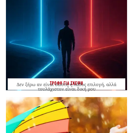
ΤΡΟΦΗ ΓΙΑ ΣΚΕΨΗ
Δεν ξέρω αν είναι σωστή ή λάθος επιλογή, αλλά
τουλάχιστον είναι δική μου