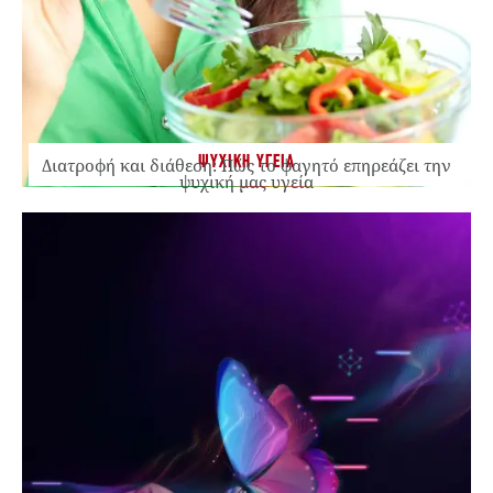
ΨΥΧΙΚΗ ΥΓΕΙΑ
Διατροφή και διάθεση: Πώς το φαγητό επηρεάζει την
ψυχική μας υγεία