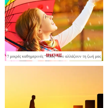
ΠΡΑΚΤΙΚΕΣ
7 μικρές καθημερινές “νίκες” που αλλάζουν τη ζωή μας