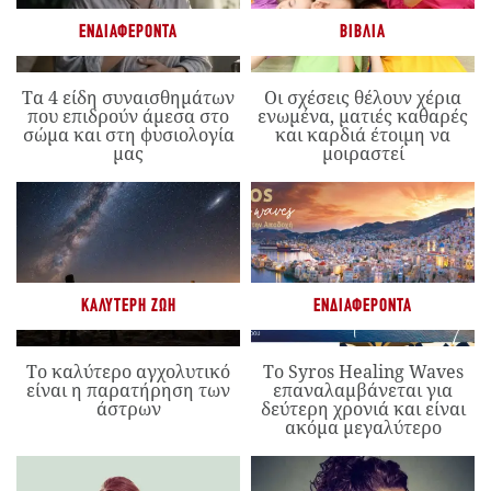
ΕΝΔΙΑΦΈΡΟΝΤΑ
ΒΙΒΛΊΑ
Τα 4 είδη συναισθημάτων
Οι σχέσεις θέλουν χέρια
που επιδρούν άμεσα στο
ενωμένα, ματιές καθαρές
σώμα και στη φυσιολογία
και καρδιά έτοιμη να
μας
μοιραστεί
ΚΑΛΎΤΕΡΗ ΖΩΉ
ΕΝΔΙΑΦΈΡΟΝΤΑ
Το καλύτερο αγχολυτικό
Το Syros Healing Waves
είναι η παρατήρηση των
επαναλαμβάνεται για
άστρων
δεύτερη χρονιά και είναι
ακόμα μεγαλύτερο