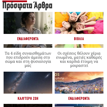
Πρόσφατα Άρθρα
ΕΝΔΙΑΦΈΡΟΝΤΑ
ΒΙΒΛΊΑ
Τα 4 είδη συναισθημάτων
Οι σχέσεις θέλουν χέρια
που επιδρούν άμεσα στο
ενωμένα, ματιές καθαρές
σώμα και στη φυσιολογία
και καρδιά έτοιμη να
μας
μοιραστεί
ΚΑΛΎΤΕΡΗ ΖΩΉ
ΕΝΔΙΑΦΈΡΟΝΤΑ