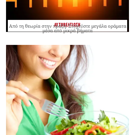
ΑΥΤΟΒΕΛΤΙΩΣΗ
Από τη θεωρία στην πράξη: Στοχεύστε μεγάλα οράματα
μέσα από μικρά βήματα