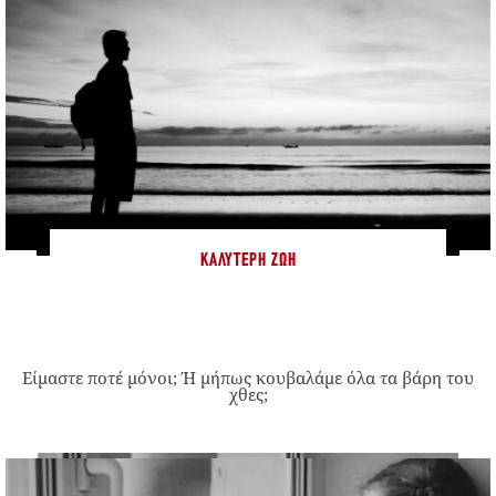
ΚΑΛΎΤΕΡΗ ΖΩΉ
Είμαστε ποτέ μόνοι; Ή μήπως κουβαλάμε όλα τα βάρη του
χθες;