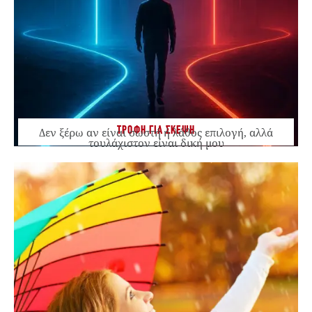
ΤΡΟΦΗ ΓΙΑ ΣΚΕΨΗ
Δεν ξέρω αν είναι σωστή ή λάθος επιλογή, αλλά
τουλάχιστον είναι δική μου