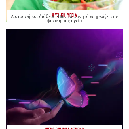
ΨΥΧΙΚΗ ΥΓΕΙΑ
Διατροφή και διάθεση: Πώς το φαγητό επηρεάζει την
ψυχική μας υγεία