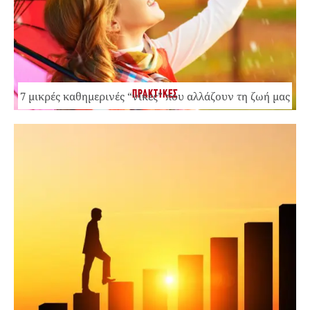
ΠΡΑΚΤΙΚΕΣ
7 μικρές καθημερινές “νίκες” που αλλάζουν τη ζωή μας