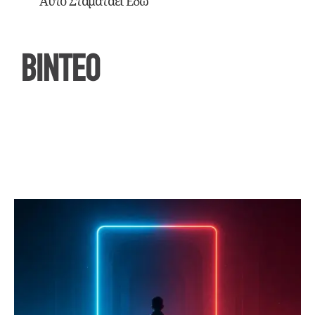
Αυτό Σταματάει Εδώ
ΒΙΝΤΕΟ