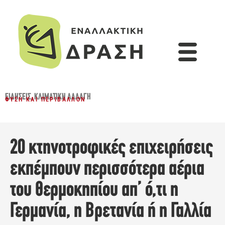
ΕΙΔΉΣΕΙΣ
,
ΚΛΙΜΑΤΙΚΉ ΑΛΛΑΓΉ
ΦΎΣΗ ΚΑΙ ΠΕΡΙΒΆΛΛΟΝ
20 κτηνοτροφικές επιχειρήσεις
εκπέμπουν περισσότερα αέρια
του θερμοκηπίου απ’ ό,τι η
Γερμανία, η Βρετανία ή η Γαλλία