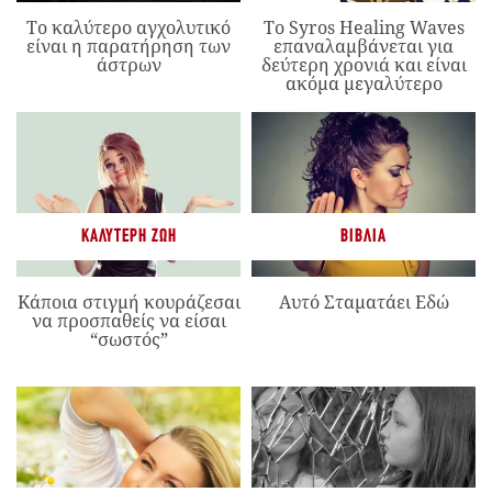
Το καλύτερο αγχολυτικό
Το Syros Healing Waves
είναι η παρατήρηση των
επαναλαμβάνεται για
άστρων
δεύτερη χρονιά και είναι
ακόμα μεγαλύτερο
ΚΑΛΎΤΕΡΗ ΖΩΉ
ΒΙΒΛΊΑ
Κάποια στιγμή κουράζεσαι
Αυτό Σταματάει Εδώ
να προσπαθείς να είσαι
“σωστός”