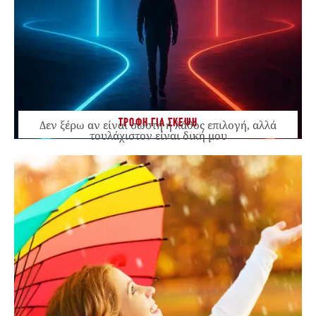
ΤΡΟΦΗ ΓΙΑ ΣΚΕΨΗ
Δεν ξέρω αν είναι σωστή ή λάθος επιλογή, αλλά
τουλάχιστον είναι δική μου