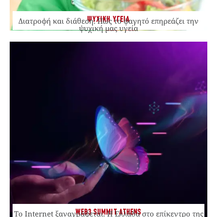
ΨΥΧΙΚΗ ΥΓΕΙΑ
Διατροφή και διάθεση: Πώς το φαγητό επηρεάζει την
ψυχική μας υγεία
WEB3 SUMMIT ATHENS
Το Internet ξαναγράφεται. Η Ελλάδα στο επίκεντρο της