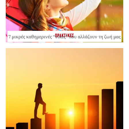
ΠΡΑΚΤΙΚΕΣ
7 μικρές καθημερινές “νίκες” που αλλάζουν τη ζωή μας