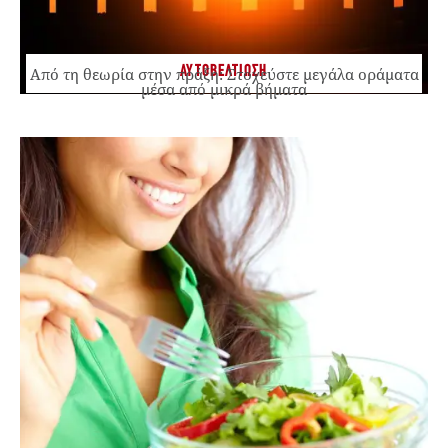
ΑΥΤΟΒΕΛΤΙΩΣΗ
Από τη θεωρία στην πράξη: Στοχεύστε μεγάλα οράματα
μέσα από μικρά βήματα