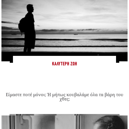
ΚΑΛΎΤΕΡΗ ΖΩΉ
Είμαστε ποτέ μόνοι; Ή μήπως κουβαλάμε όλα τα βάρη του
χθες;