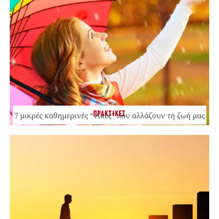
ΠΡΑΚΤΙΚΕΣ
7 μικρές καθημερινές “νίκες” που αλλάζουν τη ζωή μας