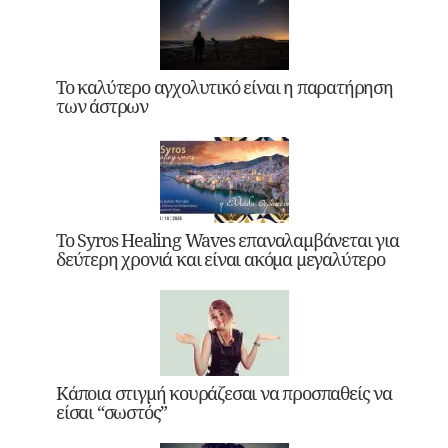
Το καλύτερο αγχολυτικό είναι η παρατήρηση
των άστρων
Το Syros Healing Waves επαναλαμβάνεται για
δεύτερη χρονιά και είναι ακόμα μεγαλύτερο
Κάποια στιγμή κουράζεσαι να προσπαθείς να
είσαι “σωστός”