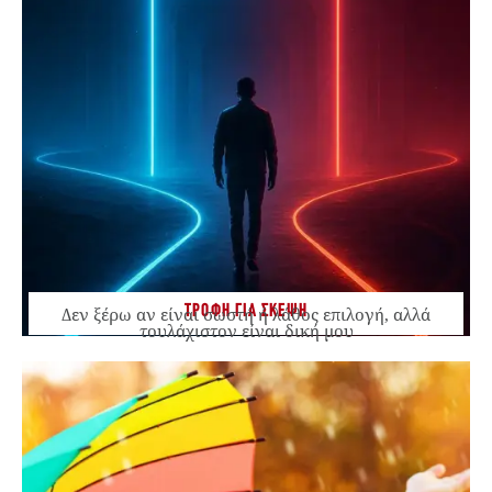
ΤΡΟΦΗ ΓΙΑ ΣΚΕΨΗ
Δεν ξέρω αν είναι σωστή ή λάθος επιλογή, αλλά
τουλάχιστον είναι δική μου