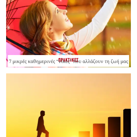
ΠΡΑΚΤΙΚΕΣ
7 μικρές καθημερινές “νίκες” που αλλάζουν τη ζωή μας