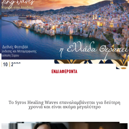
ΕΝΔΙΑΦΈΡΟΝΤΑ
Το Syros Healing Waves επαναλαμβάνεται για δεύτερη
χρονιά και είναι ακόμα μεγαλύτερο