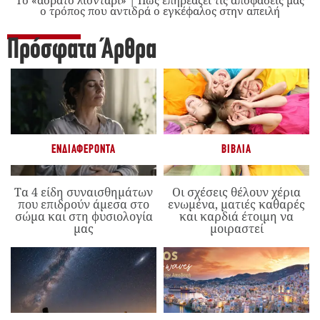
Το «αόρατο λιοντάρι» | Πώς επηρεάζει τις αποφάσεις μας
ο τρόπος που αντιδρά ο εγκέφαλος στην απειλή
Πρόσφατα Άρθρα
ΕΝΔΙΑΦΈΡΟΝΤΑ
ΒΙΒΛΊΑ
Τα 4 είδη συναισθημάτων
Οι σχέσεις θέλουν χέρια
που επιδρούν άμεσα στο
ενωμένα, ματιές καθαρές
σώμα και στη φυσιολογία
και καρδιά έτοιμη να
μας
μοιραστεί