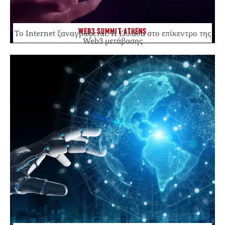
WEB3 SUMMIT ATHENS
Το Internet ξαναγράφεται. Η Ελλάδα στο επίκεντρο της
Web3 μετάβασης