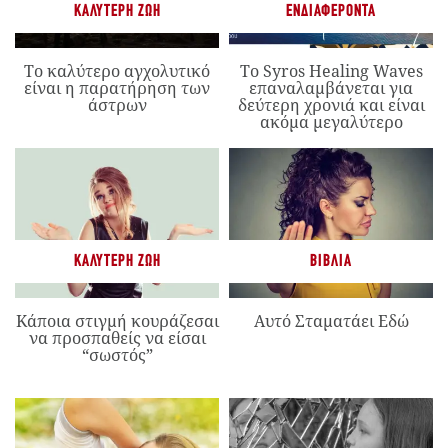
ΚΑΛΎΤΕΡΗ ΖΩΉ
ΕΝΔΙΑΦΈΡΟΝΤΑ
Το καλύτερο αγχολυτικό
Το Syros Healing Waves
είναι η παρατήρηση των
επαναλαμβάνεται για
άστρων
δεύτερη χρονιά και είναι
ακόμα μεγαλύτερο
ΚΑΛΎΤΕΡΗ ΖΩΉ
ΒΙΒΛΊΑ
Κάποια στιγμή κουράζεσαι
Αυτό Σταματάει Εδώ
να προσπαθείς να είσαι
“σωστός”