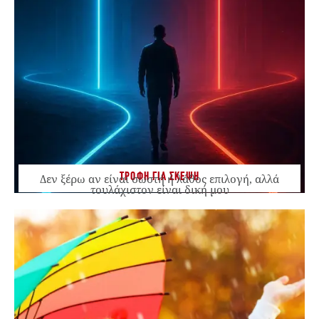
ΤΡΟΦΗ ΓΙΑ ΣΚΕΨΗ
Δεν ξέρω αν είναι σωστή ή λάθος επιλογή, αλλά
τουλάχιστον είναι δική μου