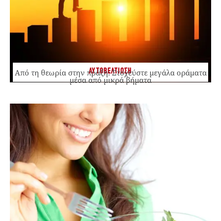
ΑΥΤΟΒΕΛΤΙΩΣΗ
Από τη θεωρία στην πράξη: Στοχεύστε μεγάλα οράματα
μέσα από μικρά βήματα