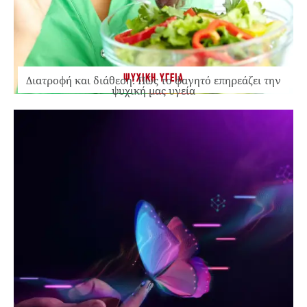
ΨΥΧΙΚΗ ΥΓΕΙΑ
Διατροφή και διάθεση: Πώς το φαγητό επηρεάζει την
ψυχική μας υγεία