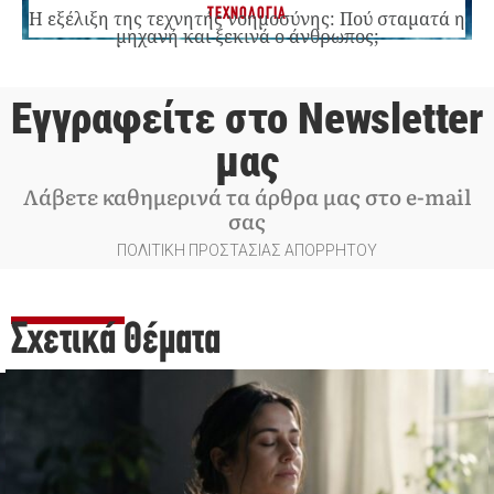
ΤΕΧΝΟΛΟΓΙΑ
Η εξέλιξη της τεχνητής νοημοσύνης: Πού σταματά η
μηχανή και ξεκινά ο άνθρωπος;
Εγγραφείτε στο Newsletter
μας
Λάβετε καθημερινά τα άρθρα μας στο e-mail
σας
ΠΟΛΙΤΙΚΗ ΠΡΟΣΤΑΣΙΑΣ ΑΠΟΡΡΗΤΟΥ
Σχετικά Θέματα