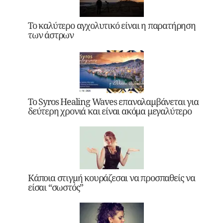
Το καλύτερο αγχολυτικό είναι η παρατήρηση
των άστρων
Το Syros Healing Waves επαναλαμβάνεται για
δεύτερη χρονιά και είναι ακόμα μεγαλύτερο
Κάποια στιγμή κουράζεσαι να προσπαθείς να
είσαι “σωστός”