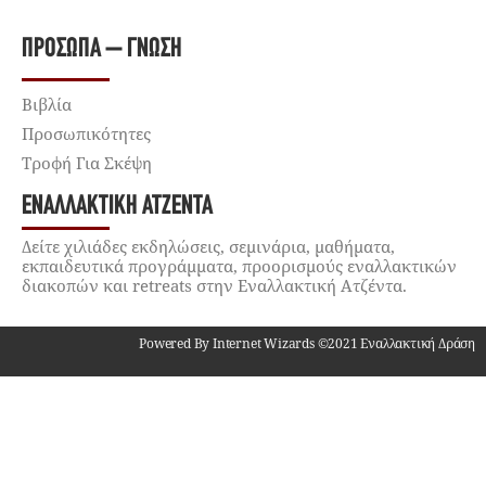
ΠΡΌΣΩΠΑ – ΓΝΏΣΗ
Βιβλία
Προσωπικότητες
Τροφή Για Σκέψη
ΕΝΑΛΛΑΚΤΙΚΉ ΑΤΖΈΝΤΑ
Δείτε χιλιάδες εκδηλώσεις, σεμινάρια, μαθήματα,
εκπαιδευτικά προγράμματα, προορισμούς εναλλακτικών
διακοπών και retreats στην Εναλλακτική Ατζέντα.
Powered By Internet Wizards ©2021 Εναλλακτική Δράση