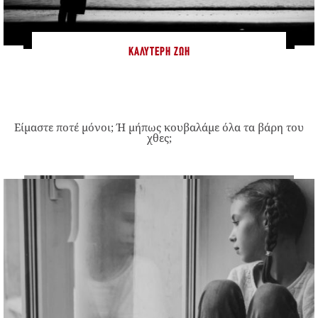
ΚΑΛΎΤΕΡΗ ΖΩΉ
Είμαστε ποτέ μόνοι; Ή μήπως κουβαλάμε όλα τα βάρη του
χθες;