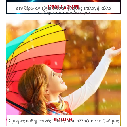
ΤΡΟΦΗ ΓΙΑ ΣΚΕΨΗ
Δεν ξέρω αν είναι σωστή ή λάθος επιλογή, αλλά
τουλάχιστον είναι δική μου
ΠΡΑΚΤΙΚΕΣ
7 μικρές καθημερινές “νίκες” που αλλάζουν τη ζωή μας