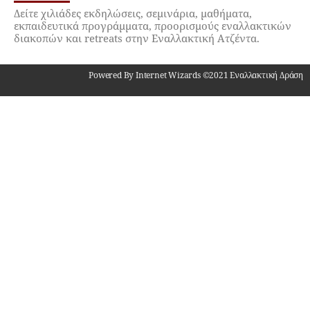
Δείτε χιλιάδες εκδηλώσεις, σεμινάρια, μαθήματα,
εκπαιδευτικά προγράμματα, προορισμούς εναλλακτικών
διακοπών και retreats στην Εναλλακτική Ατζέντα.
Powered By Internet Wizards ©2021 Εναλλακτική Δράση