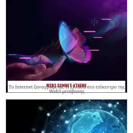
WEB3 SUMMIT ATHENS
Το Internet ξαναγράφεται. Η Ελλάδα στο επίκεντρο της
Web3 μετάβασης