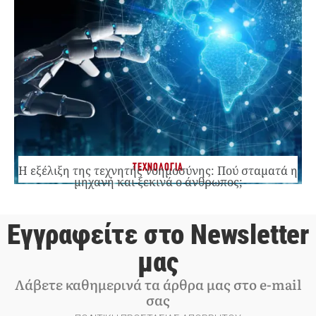
ΤΕΧΝΟΛΟΓΙΑ
Η εξέλιξη της τεχνητής νοημοσύνης: Πού σταματά η
μηχανή και ξεκινά ο άνθρωπος;
Εγγραφείτε στο Newsletter
μας
Λάβετε καθημερινά τα άρθρα μας στο e-mail
σας