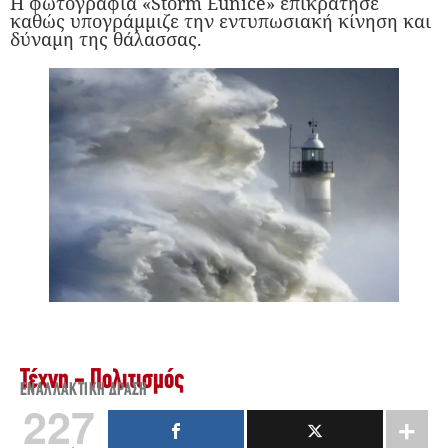
Η φωτογραφία «Storm Eunice» επικράτησε
καθώς υπογράμμιζε την εντυπωσιακή κίνηση και
δύναμη της θάλασσας.
Τέχνη - Πολιτισμός
ΕΝΑΛΛΑΚΤΙΚΉ ΔΡΆΣΗ
227