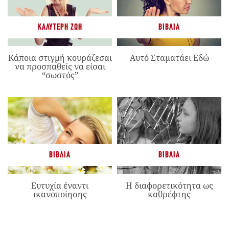
ΚΑΛΎΤΕΡΗ ΖΩΉ
ΒΙΒΛΊΑ
Κάποια στιγμή κουράζεσαι
Αυτό Σταματάει Εδώ
να προσπαθείς να είσαι
“σωστός”
ΒΙΒΛΊΑ
ΒΙΒΛΊΑ
Ευτυχία έναντι
Η διαφορετικότητα ως
ικανοποίησης
καθρέφτης