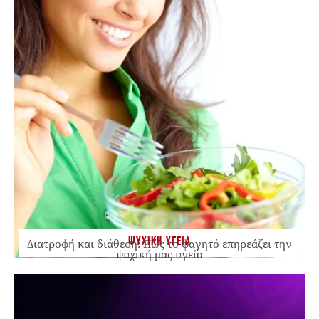
ΨΥΧΙΚΗ ΥΓΕΙΑ
Διατροφή και διάθεση: Πώς το φαγητό επηρεάζει την
ψυχική μας υγεία