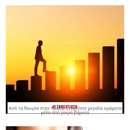
ΑΥΤΟΒΕΛΤΙΩΣΗ
Από τη θεωρία στην πράξη: Στοχεύστε μεγάλα οράματα
μέσα από μικρά βήματα