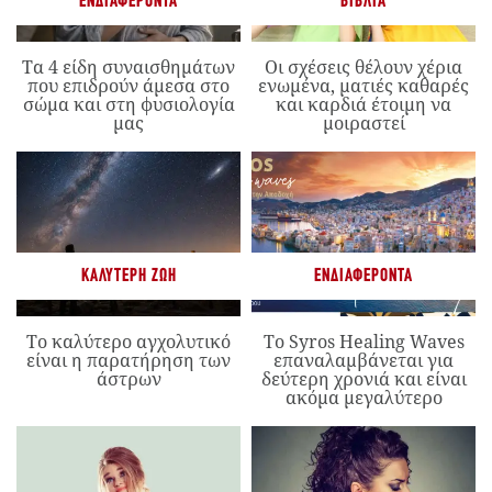
ΕΝΔΙΑΦΈΡΟΝΤΑ
ΒΙΒΛΊΑ
Τα 4 είδη συναισθημάτων
Οι σχέσεις θέλουν χέρια
που επιδρούν άμεσα στο
ενωμένα, ματιές καθαρές
σώμα και στη φυσιολογία
και καρδιά έτοιμη να
μας
μοιραστεί
ΚΑΛΎΤΕΡΗ ΖΩΉ
ΕΝΔΙΑΦΈΡΟΝΤΑ
Το καλύτερο αγχολυτικό
Το Syros Healing Waves
είναι η παρατήρηση των
επαναλαμβάνεται για
άστρων
δεύτερη χρονιά και είναι
ακόμα μεγαλύτερο