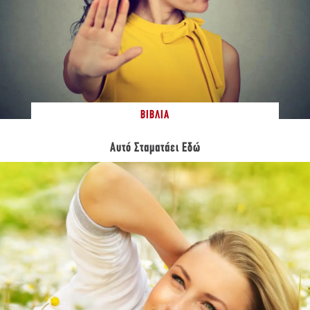
ΒΙΒΛΊΑ
Αυτό Σταματάει Εδώ