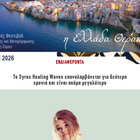
ΕΝΔΙΑΦΈΡΟΝΤΑ
Το Syros Healing Waves επαναλαμβάνεται για δεύτερη
χρονιά και είναι ακόμα μεγαλύτερο