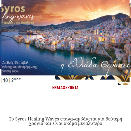
ΕΝΔΙΑΦΈΡΟΝΤΑ
Το Syros Healing Waves επαναλαμβάνεται για δεύτερη
χρονιά και είναι ακόμα μεγαλύτερο