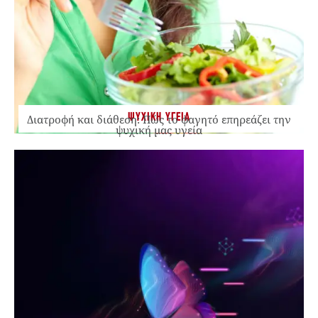
ΨΥΧΙΚΗ ΥΓΕΙΑ
Διατροφή και διάθεση: Πώς το φαγητό επηρεάζει την
ψυχική μας υγεία