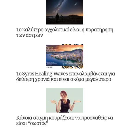
Το καλύτερο αγχολυτικό είναι η παρατήρηση
των άστρων
Το Syros Healing Waves επαναλαμβάνεται για
δεύτερη χρονιά και είναι ακόμα μεγαλύτερο
Κάποια στιγμή κουράζεσαι να προσπαθείς να
είσαι “σωστός”