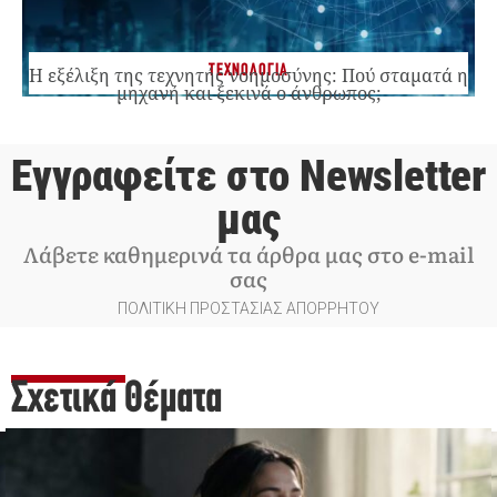
ΤΕΧΝΟΛΟΓΙΑ
Η εξέλιξη της τεχνητής νοημοσύνης: Πού σταματά η
μηχανή και ξεκινά ο άνθρωπος;
Εγγραφείτε στο Newsletter
μας
Λάβετε καθημερινά τα άρθρα μας στο e-mail
σας
ΠΟΛΙΤΙΚΗ ΠΡΟΣΤΑΣΙΑΣ ΑΠΟΡΡΗΤΟΥ
Σχετικά Θέματα