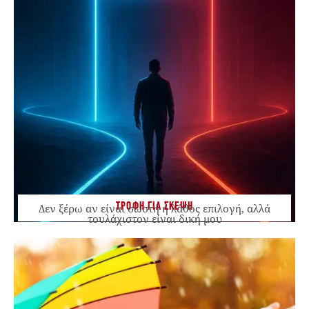
ΤΡΟΦΗ ΓΙΑ ΣΚΕΨΗ
Δεν ξέρω αν είναι σωστή ή λάθος επιλογή, αλλά
τουλάχιστον είναι δική μου