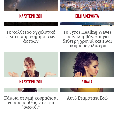
ΚΑΛΎΤΕΡΗ ΖΩΉ
ΕΝΔΙΑΦΈΡΟΝΤΑ
Το καλύτερο αγχολυτικό
Το Syros Healing Waves
είναι η παρατήρηση των
επαναλαμβάνεται για
άστρων
δεύτερη χρονιά και είναι
ακόμα μεγαλύτερο
ΚΑΛΎΤΕΡΗ ΖΩΉ
ΒΙΒΛΊΑ
Κάποια στιγμή κουράζεσαι
Αυτό Σταματάει Εδώ
να προσπαθείς να είσαι
“σωστός”