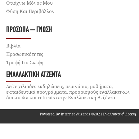
Φτιάχνω Μόνος Μου
Φύση Και Περιβάλλον
ΠΡΌΣΩΠΑ – ΓΝΏΣΗ
Βιβλία
Προσωπικότητες
Τροφή Για Σκέψη
ΕΝΑΛΛΑΚΤΙΚΉ ΑΤΖΈΝΤΑ
Δείτε χιλιάδες εκδηλώσεις, σεμινάρια, μαθήματα,
εκπαιδευτικά προγράμματα, προορισμούς εναλλακτικών
διακοπών και retreats στην Εναλλακτική Ατζέντα.
Powered By Internet Wizards ©2021 Εναλλακτική Δράση