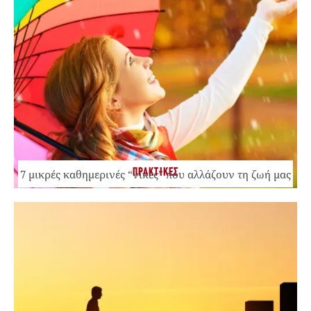
ΠΡΑΚΤΙΚΕΣ
7 μικρές καθημερινές “νίκες” που αλλάζουν τη ζωή μας