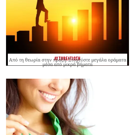
ΑΥΤΟΒΕΛΤΙΩΣΗ
Από τη θεωρία στην πράξη: Στοχεύστε μεγάλα οράματα
μέσα από μικρά βήματα