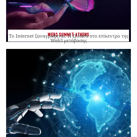
WEB3 SUMMIT ATHENS
Το Internet ξαναγράφεται. Η Ελλάδα στο επίκεντρο της
Web3 μετάβασης