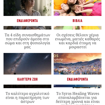
ΕΝΔΙΑΦΈΡΟΝΤΑ
ΒΙΒΛΊΑ
Τα 4 είδη συναισθημάτων
Οι σχέσεις θέλουν χέρια
που επιδρούν άμεσα στο
ενωμένα, ματιές καθαρές
σώμα και στη φυσιολογία
και καρδιά έτοιμη να
μας
μοιραστεί
ΚΑΛΎΤΕΡΗ ΖΩΉ
ΕΝΔΙΑΦΈΡΟΝΤΑ
Το καλύτερο αγχολυτικό
Το Syros Healing Waves
είναι η παρατήρηση των
επαναλαμβάνεται για
άστρων
δεύτερη χρονιά και είναι