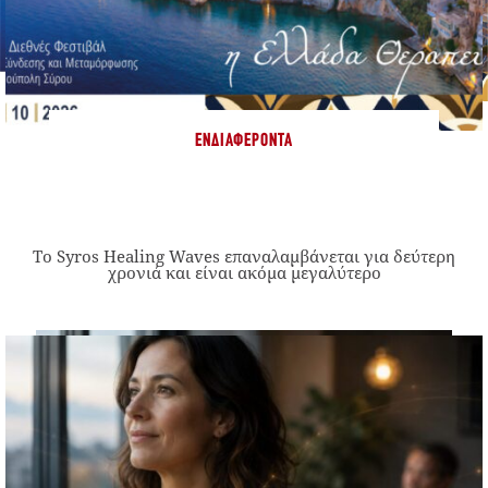
ΕΝΔΙΑΦΈΡΟΝΤΑ
Το Syros Healing Waves επαναλαμβάνεται για δεύτερη
χρονιά και είναι ακόμα μεγαλύτερο