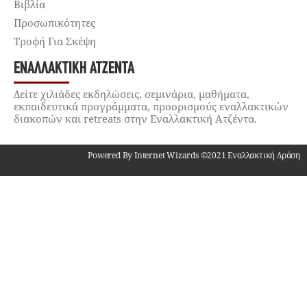
Βιβλία
Προσωπικότητες
Τροφή Για Σκέψη
ΕΝΑΛΛΑΚΤΙΚΉ ΑΤΖΈΝΤΑ
Δείτε χιλιάδες εκδηλώσεις, σεμινάρια, μαθήματα,
εκπαιδευτικά προγράμματα, προορισμούς εναλλακτικών
διακοπών και retreats στην Εναλλακτική Ατζέντα.
Powered By Internet Wizards ©2021 Εναλλακτική Δράση