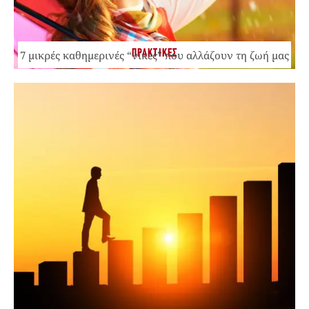
ΠΡΑΚΤΙΚΕΣ
7 μικρές καθημερινές “νίκες” που αλλάζουν τη ζωή μας