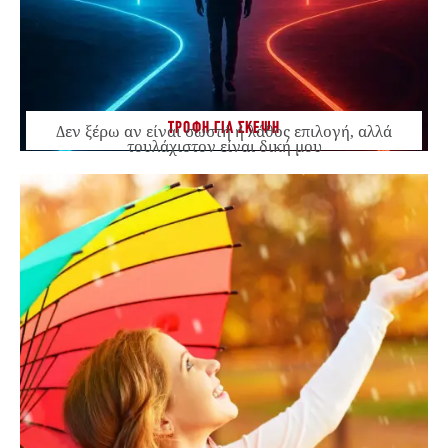
ΤΡΟΦΗ ΓΙΑ ΣΚΕΨΗ
Δεν ξέρω αν είναι σωστή ή λάθος επιλογή, αλλά
τουλάχιστον είναι δική μου