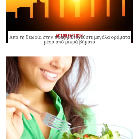
ΑΥΤΟΒΕΛΤΙΩΣΗ
Από τη θεωρία στην πράξη: Στοχεύστε μεγάλα οράματα
μέσα από μικρά βήματα