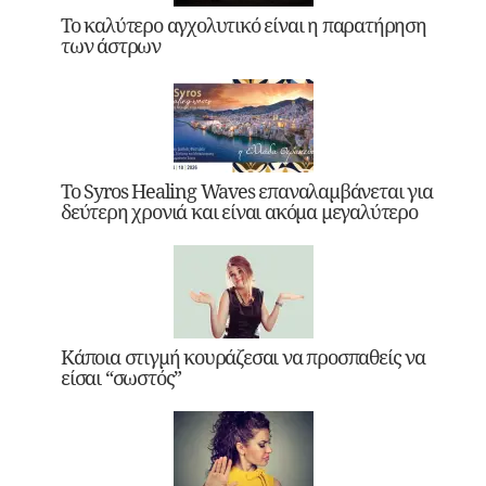
Το καλύτερο αγχολυτικό είναι η παρατήρηση
των άστρων
Το Syros Healing Waves επαναλαμβάνεται για
δεύτερη χρονιά και είναι ακόμα μεγαλύτερο
Κάποια στιγμή κουράζεσαι να προσπαθείς να
είσαι “σωστός”