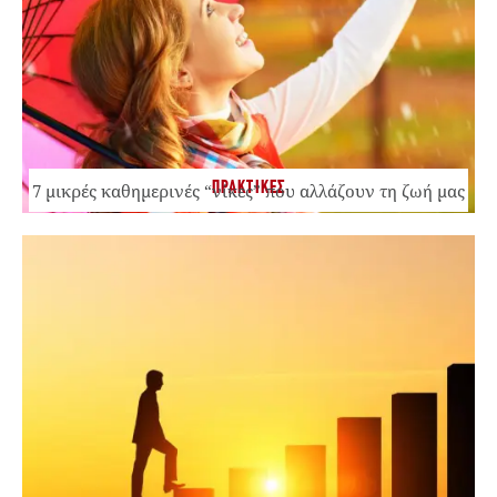
ΠΡΑΚΤΙΚΕΣ
7 μικρές καθημερινές “νίκες” που αλλάζουν τη ζωή μας