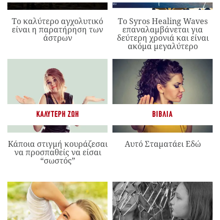
Το καλύτερο αγχολυτικό
Το Syros Healing Waves
είναι η παρατήρηση των
επαναλαμβάνεται για
άστρων
δεύτερη χρονιά και είναι
ακόμα μεγαλύτερο
ΚΑΛΎΤΕΡΗ ΖΩΉ
ΒΙΒΛΊΑ
Κάποια στιγμή κουράζεσαι
Αυτό Σταματάει Εδώ
να προσπαθείς να είσαι
“σωστός”