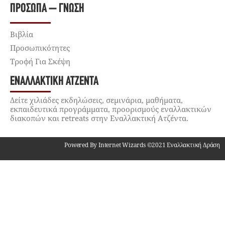
ΠΡΌΣΩΠΑ – ΓΝΏΣΗ
Βιβλία
Προσωπικότητες
Τροφή Για Σκέψη
ΕΝΑΛΛΑΚΤΙΚΉ ΑΤΖΈΝΤΑ
Δείτε χιλιάδες εκδηλώσεις, σεμινάρια, μαθήματα,
εκπαιδευτικά προγράμματα, προορισμούς εναλλακτικών
διακοπών και retreats στην Εναλλακτική Ατζέντα.
Powered By Internet Wizards ©2021 Εναλλακτική Δράση