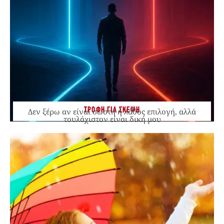
ΤΡΟΦΗ ΓΙΑ ΣΚΕΨΗ
Δεν ξέρω αν είναι σωστή ή λάθος επιλογή, αλλά
τουλάχιστον είναι δική μου