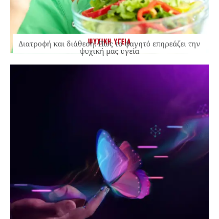
ΨΥΧΙΚΗ ΥΓΕΙΑ
Διατροφή και διάθεση: Πώς το φαγητό επηρεάζει την
ψυχική μας υγεία