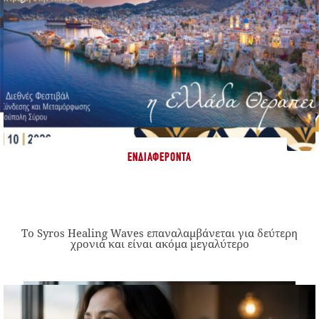
ΕΝΔΙΑΦΈΡΟΝΤΑ
Το Syros Healing Waves επαναλαμβάνεται για δεύτερη
χρονιά και είναι ακόμα μεγαλύτερο